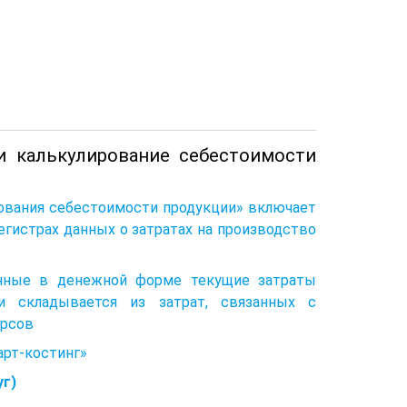
 и калькулирование себестоимости
ирования себестоимости продукции» включает
егистрах данных о затратах на производство
енные в денежной форме текущие затраты
и складывается из затрат, связанных с
урсов
арт-костинг»
уг)