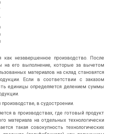
а
т
в
а
а
я
я как незавершенное производство. После
ты на его выполнение, которые за вычетом
льзованных материалов на склад становятся
одукции. Если в соответствии с заказом
ость единицы определяется делением суммы
одукции.
производстве, в судостроении.
ется в производствах, где готовый продукт
ого материала на отдельных технологически
ается такая совокупность технологических