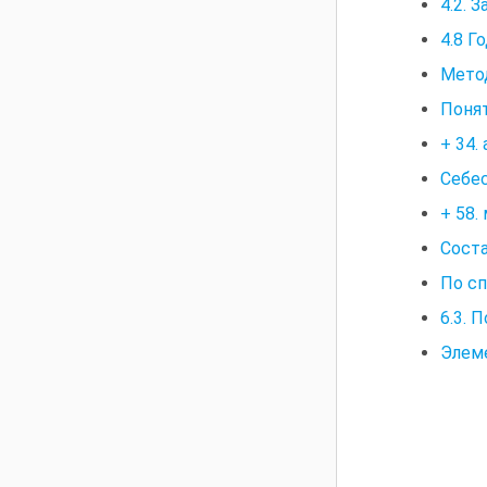
4.2. 
4.8 Г
Метод
Понят
+ 34.
Себе
+ 58.
Сост
По с
6.3. 
Элеме