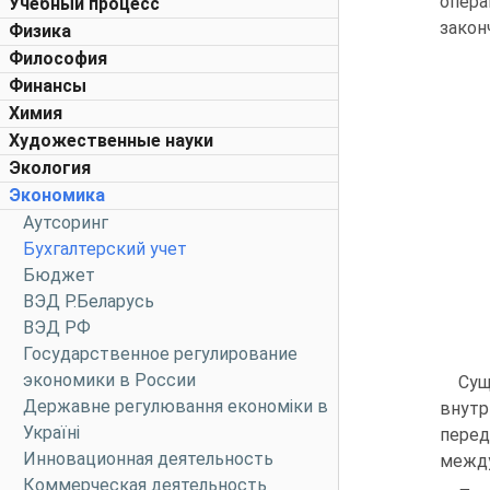
опера
Учебный процесс
закон
Физика
Философия
Финансы
Химия
Художественные науки
Экология
Экономика
Аутсоринг
Бухгалтерский учет
Бюджет
ВЭД Р.Беларусь
ВЭД РФ
Государственное регулирование
экономики в России
Сущ
Державне регулювання економіки в
внутр
Україні
перед
Инновационная деятельность
между
Коммерческая деятельность