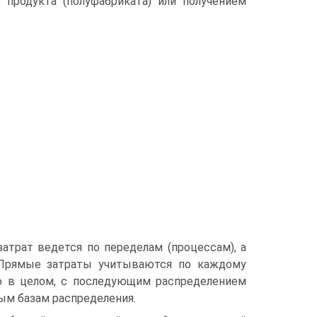
 продукта (полуфабриката) или получением
атрат ведется по переделам (процессам), а
. Прямые затраты учитываются по каждому
ию в целом, с последующим распределением
ым базам распределения.