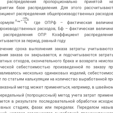
м распределения пропорционально принятой н
риятии базе распределения. Для этого рассчитываю
ициент распределения общепроизводственных расходо
ормуле:
где ОПРф – фактическая величин
роизводственных расходов; Бф – фактическая величин
 распределения ОПР. Коэффициент распределени
итывается за период, равный году.
ечение срока выполнения заказа затраты учитываютс
ания заказа он закрывается, и подсчитываются затра
атных отходов, окончательного брака и возврата неиспо
ической себестоимостью произведенной по заказу пр
авливалось несколько одинаковых изделий, себестоим
т по статьям калькуляции на количество выработанной пр
аказный метод может применяться, например, в швейном 
ередельный (попроцессный) метод учета затрат применя
ается в результате последовательной обработки исходн
вных стадиях, фазах или переделах. Переделом назыв