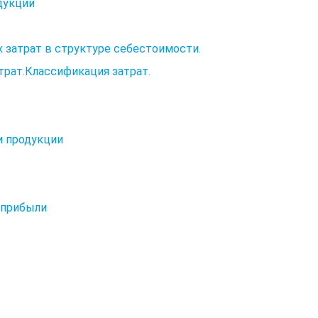
дукции
 затрат в структуре себестоимости.
трат.Классификация затрат.
и продукции
 прибыли