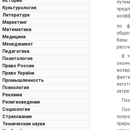
История
путе
Культурология
предп
Литература
коэфф
Маркетинг
по ф
Математика
общеп
Медицина
базы
Менеджмент
рассч
Педагогика
В т
Политология
оконч
Право России
возвр
Право України
факт
Промышленность
изгот
Психология
затра
Реклама
Поз
Религиоведение
Социология
Поп
Страхование
получ
преры
Технические науки