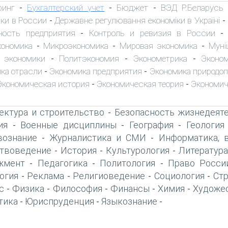
ринг
Бухгалтерский учет
Бюджет
ВЭД Р.Беларусь
-
-
-
ки в России
Державне регулювання економіки в Україні
-
-
ность предприятия
Контроль и ревизия в России
-
кономика
Микроэкономика
Мировая экономика
Муні
-
-
-
 экономики
Политэкономия
Эконометрика
Эконо
-
-
-
ка отрасли
Экономика предприятия
Экономика природо
-
-
Экономическая история
Экономическая теория
Экономич
-
-
ектура и строительство
Безопасность жизнедеят
-
ия
Военные дисциплины
География
Геология
-
-
-
вознание
Журналистика и СМИ
Информатика, 
-
-
твоведение
История
Культурология
Литература
-
-
-
жмент
Педагогика
Политология
Право Росси
-
-
-
огия
Реклама
Религиоведение
Социология
Ст
-
-
-
-
с
Физика
Философия
Финансы
Химия
Художе
-
-
-
-
-
тика
Юриспруденция
Языкознание
-
-
-