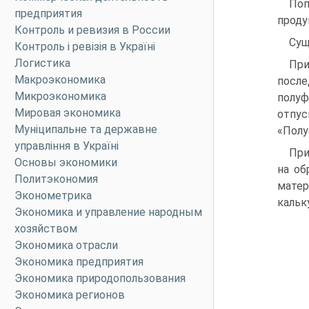
Поп
предприятия
проду
Контроль и ревизия в России
Сущ
Контроль і ревізія в Україні
Логистика
При
Макроэкономика
после
Микроэкономика
полуф
Мировая экономика
отпу
Муніципальне та державне
«Полу
управління в Україні
При
Основы экономики
на об
Политэкономия
мате
Эконометрика
кальк
Экономика и управление народным
хозяйством
Экономика отрасли
Экономика предприятия
Экономика природопользования
Экономика регионов