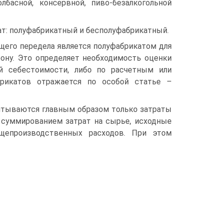
басной, консервной, пиво-безалкогольной
ат: полуфабрикатный и бесполуфабрикатный.
щего передела является полуфабрикатом для
ону. Это определяет необходимость оценки
ой себестоимости, либо по расчетным или
рикатов отражается по особой статье –
итываются главным образом только затраты
я суммированием затрат на сырье, исходные
щепроизводственных расходов. При этом