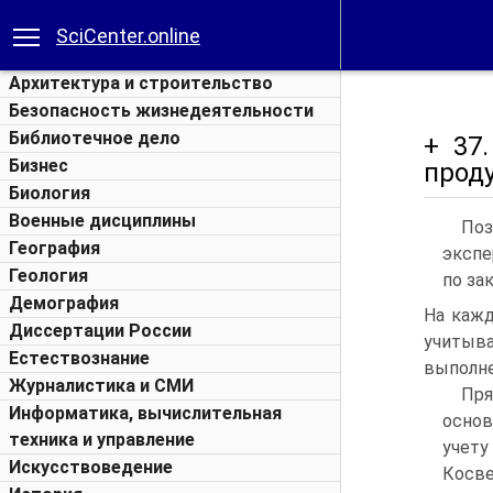
SciCenter.online
Архитектура и строительство
Безопасность жизнедеятельности
Библиотечное дело
+ 37
Бизнес
прод
Биология
Военные дисциплины
По
География
экспе
Геология
по за
Демография
На кажд
Диссертации России
учитыв
Естествознание
выполне
Журналистика и СМИ
Пря
Информатика, вычислительная
основ
техника и управление
учету
Искусствоведение
Косв