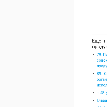
Еще п
проду
79. П
совок
проду
89. 
орга
испо
+ 48.
Глава