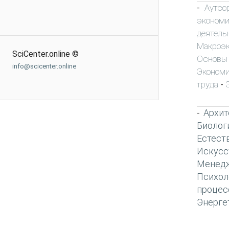
Аутсо
-
экономи
деятель
Макроэ
SciCenter.online ©
Основы
info@scicenter.online
Экономи
труда
-
Архит
-
Биолог
Естест
Искусс
Менед
Психол
процес
Энерге