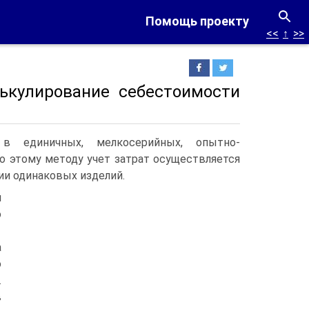
Помощь проекту
<<
↑
>>
лькулирование себестоимости
в единичных, мелкосерийных, опытно-
о этому методу учет затрат осуществляется
ии одинаковых изделий.
й
о
а
о
.
в