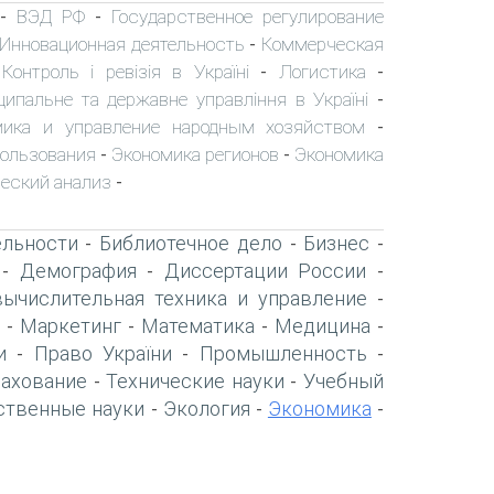
ВЭД РФ
Государственное регулирование
-
-
Инновационная деятельность
Коммерческая
-
Контроль і ревізія в Україні
Логистика
-
-
-
ципальне та державне управління в Україні
-
мика и управление народным хозяйством
-
пользования
Экономика регионов
Экономика
-
-
еский анализ
-
ельности
Библиотечное дело
Бизнес
-
-
-
Демография
Диссертации России
-
-
-
вычислительная техника и управление
-
Маркетинг
Математика
Медицина
-
-
-
-
и
Право України
Промышленность
-
-
-
рахование
Технические науки
Учебный
-
-
ственные науки
Экология
Экономика
-
-
-