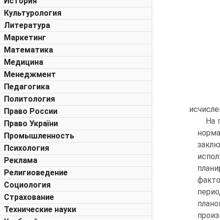
История
Культурология
Литература
Маркетинг
Математика
Медицина
Менеджмент
Педагогика
Политология
исчисле
Право России
На 
Право України
норм
Промышленность
заклю
Психология
испол
Реклама
плани
Религиоведение
факто
Социология
перио
Страхование
план
Технические науки
произ