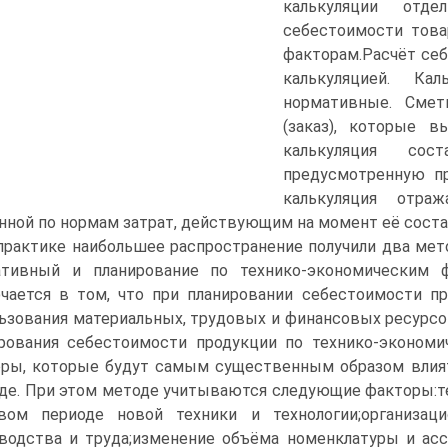
калькуляции отд
себестоимости това
факторам.Расчёт се
калькуляцией. Ка
нормативные. Сметн
(заказ), которые в
калькуляция сос
предусмотренную пр
калькуляция отраж
нной по нормам затрат, действующим на момент её соста
практике наибольшее распространение получили два мет
ативный и планирование по технико-экономическим 
чается в том, что при планировании себестоимости 
ьзования материальных, трудовых и финансовых ресурсов,
рования себестоимости продукции по технико-экономи
ры, которые будут самым существенным образом влият
де. При этом методе учитываются следующие факторы:тех
овом периоде новой техники и технологии;организац
водства и труда;изменение объёма номенклатуры и ас