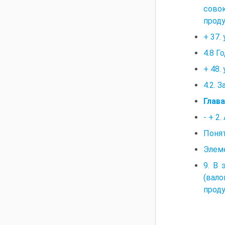
совок
проду
+ 37.
4.8 Г
+ 48.
4.2. 
Глава
- + 2
Понят
Элеме
9. В
(вал
прод