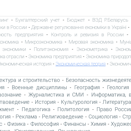
ринг
Бухгалтерский учет
Бюджет
ВЭД Р.Беларусь
-
-
-
ки в России
Державне регулювання економіки в Україні
-
-
ность предприятия
Контроль и ревизия в России
-
кономика
Микроэкономика
Мировая экономика
Муні
-
-
-
 экономики
Политэкономия
Эконометрика
Эконо
-
-
-
ка отрасли
Экономика предприятия
Экономика природо
-
-
Экономическая история
Экономическая теория
Экономич
-
-
ектура и строительство
Безопасность жизнедеят
-
ия
Военные дисциплины
География
Геология
-
-
-
вознание
Журналистика и СМИ
Информатика, 
-
-
твоведение
История
Культурология
Литература
-
-
-
жмент
Педагогика
Политология
Право Росси
-
-
-
огия
Реклама
Религиоведение
Социология
Ст
-
-
-
-
с
Физика
Философия
Финансы
Химия
Художе
-
-
-
-
-