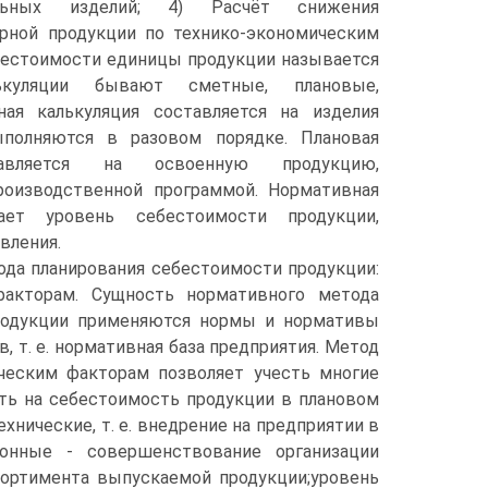
ельных изделий; 4) Расчёт снижения
рной продукции по технико-экономическим
бестоимости единицы продукции называется
лькуляции бывают сметные, плановые,
ая калькуляция составляется на изделия
ыполняются в разовом порядке. Плановая
тавляется на освоенную продукцию,
оизводственной программой. Нормативная
ает уровень себестоимости продукции,
вления.
ода планирования себестоимости продукции:
факторам. Сущность нормативного метода
продукции применяются нормы и нормативы
 т. е. нормативная база предприятия. Метод
ческим факторам позволяет учесть многие
ь на себестоимость продукции в плановом
нические, т. е. внедрение на предприятии в
ионные - совершенствование организации
сортимента выпускаемой продукции;уровень