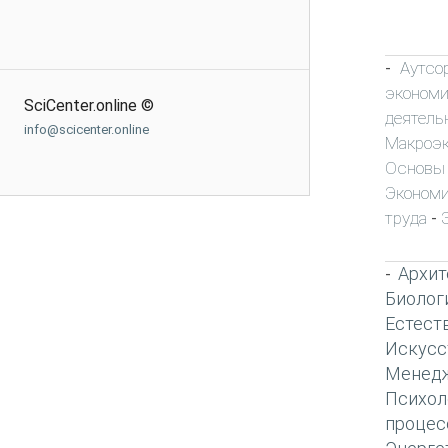
Аутсо
-
экономи
SciCenter.online ©
деятель
info@scicenter.online
Макроэ
Основы
Экономи
труда
-
Архит
-
Биолог
Естест
Искусс
Менед
Психол
процес