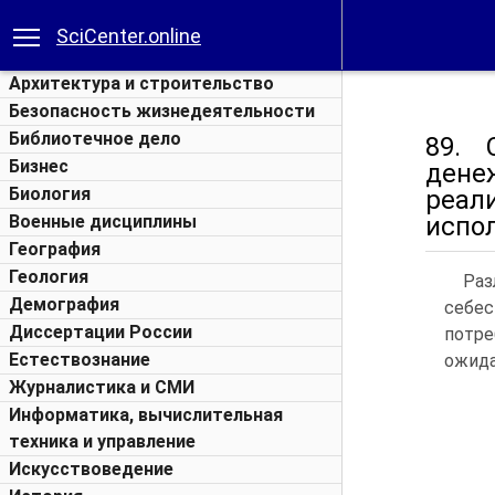
SciCenter.online
Архитектура и строительство
Безопасность жизнедеятельности
Библиотечное дело
89. 
Бизнес
дене
Биология
реал
Военные дисциплины
испо
География
Геология
Раз
Демография
себес
Диссертации России
потр
Естествознание
ожида
Журналистика и СМИ
Информатика, вычислительная
техника и управление
Искусствоведение