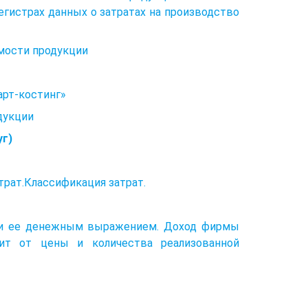
егистрах данных о затратах на производство
имости продукции
арт-костинг»
дукции
уг)
трат.Классификация затрат.
ю и ее денежным выражением. Доход фирмы
сит от цены и количества реализованной