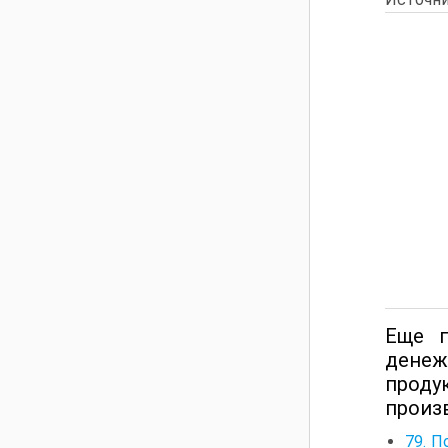
Еще п
денеж
проду
произ
79. П