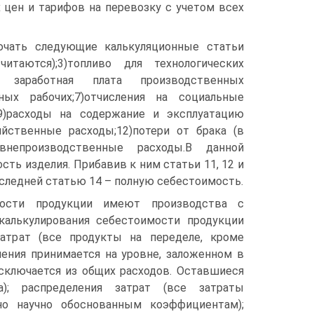
 цен и тарифов на перевозку с учетом всех
ючать следующие калькуляционные статьи
итаются);3)топливо для технологических
ая заработная плата производственных
нных рабочих;7)отчисления на социальные
;9)расходы на содержание и эксплуатацию
яйственные расходы;12)потери от брака (в
)внепроизводственные расходы.В данной
ть изделия. Прибавив к ним статьи 11, 12 и
оследней статью 14 – полную себестоимость.
мости продукции имеют производства с
калькулирования себестоимости продукции
атрат (все продукты на переделе, кроме
ления принимается на уровне, заложенном в
исключается из общих расходов. Оставшиеся
); распределения затрат (все затраты
но научно обоснованным коэффициентам);