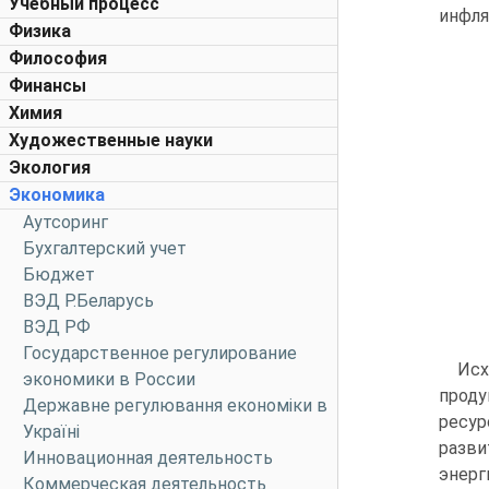
Учебный процесс
инфля
Физика
Философия
Финансы
Химия
Художественные науки
Экология
Экономика
Аутсоринг
Бухгалтерский учет
Бюджет
ВЭД Р.Беларусь
ВЭД РФ
Государственное регулирование
Исх
экономики в России
проду
Державне регулювання економіки в
ресур
Україні
разви
Инновационная деятельность
энерг
Коммерческая деятельность