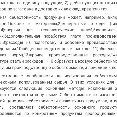
расхода на единицу продукции; 2) действующих оптовых
дов по заготовке и доставке их на склад предприятия.
ная себестоимость продукции может, например, вкл
одов:1)сырье и материалы;2)возвратные отходы (выч
й;4)энергия для технологических целей;5)основн
их;6)дополнительная заработная плата производстве
;8)расходы на подготовку и освоение производства
дования;10)общепроизводственные расходы;11)общехоз
елах норм);13)прочие производственные расходы;14
туре статьи расходов 1-10 образуют цеховую себестоимос
олучим производственную себестоимость, а прибавив к п
щественные особенности калькулирования себестои
ексным использованием сырья. В этих условиях для 
льзуются следующие основные методы: исключения з
ного, считаются попутными. Себестоимость их изготов
ой цене или себестоимости аналогичных продуктов, и 
аты составляют себестоимость основного продукта
ределяются по конкретным продуктам пропорциональ