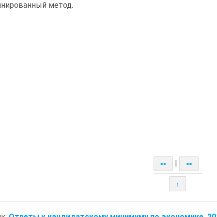
нированный метод.
|
<<
>>
↑
к:
Ответы к кандидатскому минимуму по экономике. 20