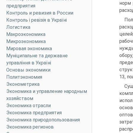
норм 
предприятия
расхо
Контроль и ревизия в России
Пол
Контроль і ревізія в Україні
расх
Логистика
целе
Макроэкономика
рабоч
Микроэкономика
нужды
Мировая экономика
обору
Муніципальне та державне
пред
управління в Україні
струк
Основы экономики
13, п
Политэкономия
Эконометрика
Су
Экономика и управление народным
компл
хозяйством
испо
Экономика отрасли
основ
Экономика предприятия
оптов
Экономика природопользования
затр
Экономика регионов
расп