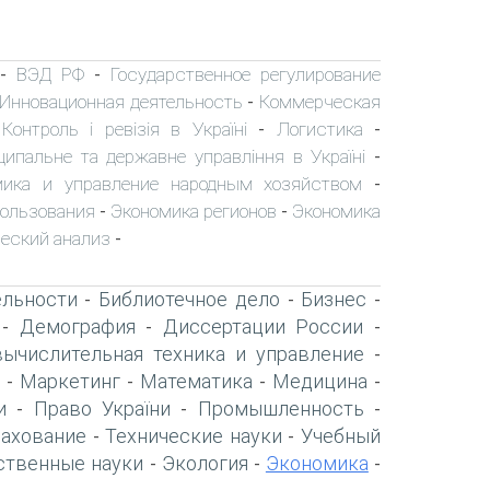
ВЭД РФ
Государственное регулирование
-
-
Инновационная деятельность
Коммерческая
-
Контроль і ревізія в Україні
Логистика
-
-
-
ципальне та державне управління в Україні
-
мика и управление народным хозяйством
-
пользования
Экономика регионов
Экономика
-
-
еский анализ
-
ельности
Библиотечное дело
Бизнес
-
-
-
Демография
Диссертации России
-
-
-
вычислительная техника и управление
-
Маркетинг
Математика
Медицина
-
-
-
-
и
Право України
Промышленность
-
-
-
рахование
Технические науки
Учебный
-
-
ственные науки
Экология
Экономика
-
-
-