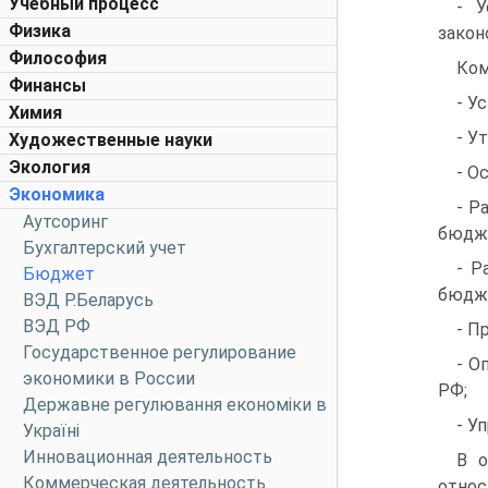
Учебный процесс
- У
Физика
закон
Философия
Ком
Финансы
- У
Химия
- У
Художественные науки
Экология
- О
Экономика
- Р
Аутсоринг
бюдж
Бухгалтерский учет
- Р
Бюджет
бюдж
ВЭД Р.Беларусь
ВЭД РФ
- П
Государственное регулирование
- О
экономики в России
РФ;
Державне регулювання економіки в
- У
Україні
Инновационная деятельность
В о
Коммерческая деятельность
относ