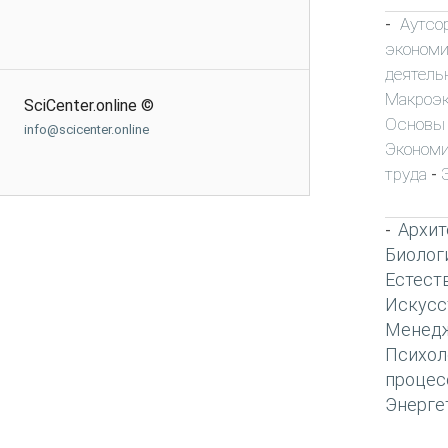
Аутсо
-
экономи
деятель
Макроэ
SciCenter.online ©
Основы
info@scicenter.online
Экономи
труда
-
Архит
-
Биолог
Естест
Искусс
Менед
Психол
процес
Энерге