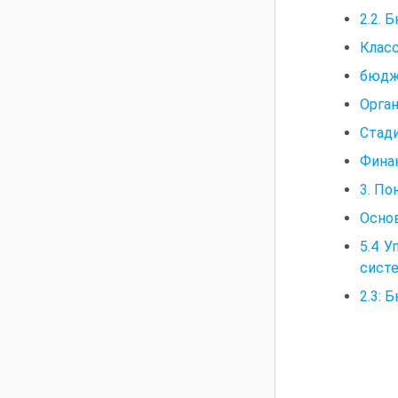
2.2. 
Клас
бюдж
Орга
Стад
Фина
3. П
Основ
5.4 
сист
2.3: 