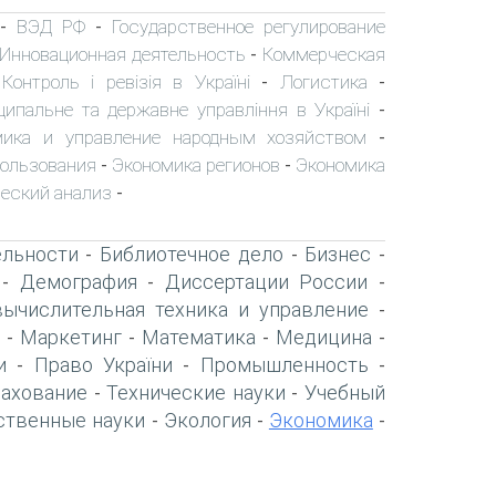
ВЭД РФ
Государственное регулирование
-
-
Инновационная деятельность
Коммерческая
-
Контроль і ревізія в Україні
Логистика
-
-
-
ципальне та державне управління в Україні
-
мика и управление народным хозяйством
-
пользования
Экономика регионов
Экономика
-
-
еский анализ
-
ельности
Библиотечное дело
Бизнес
-
-
-
Демография
Диссертации России
-
-
-
вычислительная техника и управление
-
Маркетинг
Математика
Медицина
-
-
-
-
и
Право України
Промышленность
-
-
-
рахование
Технические науки
Учебный
-
-
ственные науки
Экология
Экономика
-
-
-