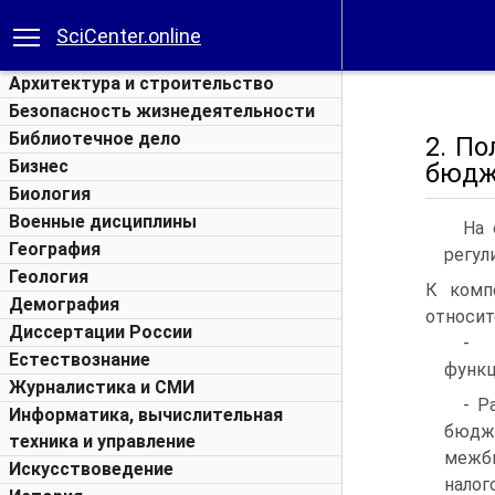
SciCenter.online
Архитектура и строительство
Безопасность жизнедеятельности
Библиотечное дело
2. П
Бизнес
бюдж
Биология
Военные дисциплины
На 
География
регул
Геология
К комп
Демография
относит
Диссертации России
- 
Естествознание
функц
Журналистика и СМИ
- Р
Информатика, вычислительная
бюдж
техника и управление
межб
Искусствоведение
налог