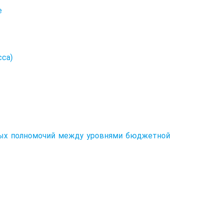
е
са)
дных полномочий между уровнями бюджетной