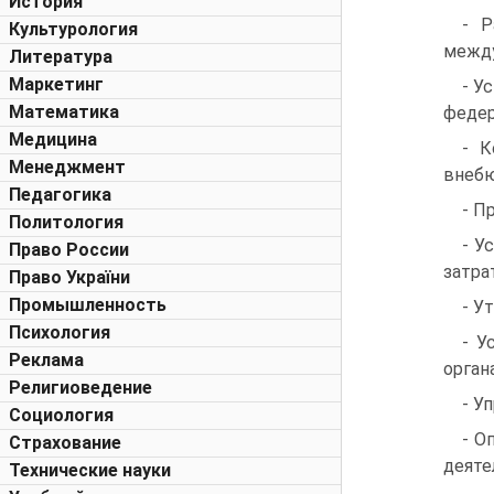
История
- Р
Культурология
между
Литература
Маркетинг
- У
Математика
федер
Медицина
- К
Менеджмент
внеб
Педагогика
- П
Политология
- У
Право России
затра
Право України
Промышленность
- У
Психология
- У
Реклама
орган
Религиоведение
- У
Социология
- О
Страхование
деяте
Технические науки