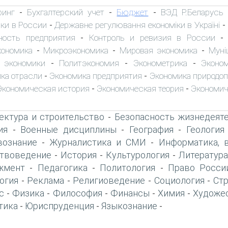
ринг
Бухгалтерский учет
Бюджет
ВЭД Р.Беларусь
-
-
-
ки в России
Державне регулювання економіки в Україні
-
-
ность предприятия
Контроль и ревизия в России
-
кономика
Микроэкономика
Мировая экономика
Муні
-
-
-
 экономики
Политэкономия
Эконометрика
Эконо
-
-
-
ка отрасли
Экономика предприятия
Экономика природо
-
-
Экономическая история
Экономическая теория
Экономич
-
-
ектура и строительство
Безопасность жизнедеят
-
ия
Военные дисциплины
География
Геология
-
-
-
вознание
Журналистика и СМИ
Информатика, 
-
-
твоведение
История
Культурология
Литература
-
-
-
жмент
Педагогика
Политология
Право Росси
-
-
-
огия
Реклама
Религиоведение
Социология
Ст
-
-
-
-
с
Физика
Философия
Финансы
Химия
Художе
-
-
-
-
-
тика
Юриспруденция
Языкознание
-
-
-