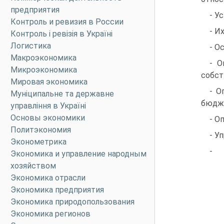
предприятия
- У
Контроль и ревизия в России
- И
Контроль і ревізія в Україні
Логистика
- О
Макроэкономика
- О
Микроэкономика
собст
Мировая экономика
- О
Муніципальне та державне
бюдже
управління в Україні
Основы экономики
- О
Политэкономия
- У
Эконометрика
-
Экономика и управление народным
хозяйством
Экономика отрасли
Экономика предприятия
Экономика природопользования
Экономика регионов