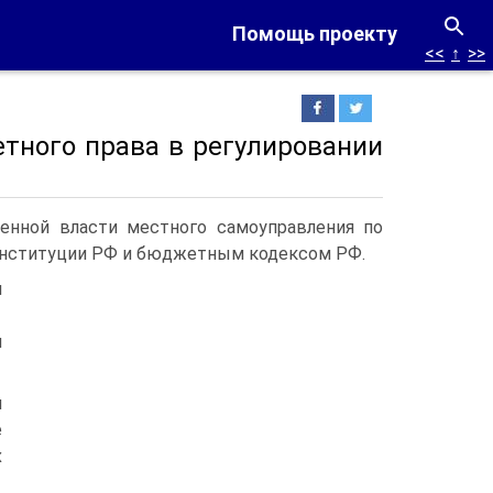
Помощь проекту
<<
↑
>>
тного права в регулировании
венной власти местного самоуправления по
нституции РФ и бюджетным кодексом РФ.
и
и
и
е
х