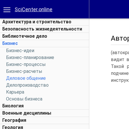
SciCenter.online
Архитектура и строительство
Безопасность жизнедеятельности
Библиотечное дело
Авто
Бизнес
Бизнес-идеи
(автокр
Бизнес-планирование
видит в
Бизнес-процессы
Такой 
Бизнес-расчеты
подчин
Деловое общение
инструк
Делопроизводство
Карьера
Основы бизнеса
Биология
Военные дисциплины
География
Геология