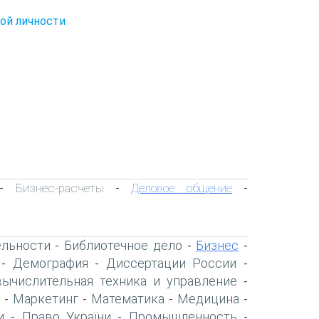
ой личности
Бизнес-расчеты
Деловое общение
-
-
-
ельности
Библиотечное дело
Бизнес
-
-
-
Демография
Диссертации России
-
-
-
вычислительная техника и управление
-
Маркетинг
Математика
Медицина
-
-
-
-
и
Право України
Промышленность
-
-
-