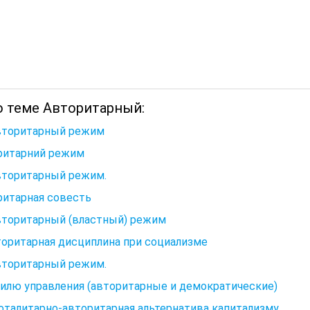
о теме Авторитарный:
Авторитарный режим
ритарний режим
вторитарный режим.
ритарная совесть
вторитарный (властный) режим
торитарная дисциплина при социализме
вторитарный режим.
илю управления (авторитарные и демократические)
Тоталитарно-авторитарная альтернатива капитализму