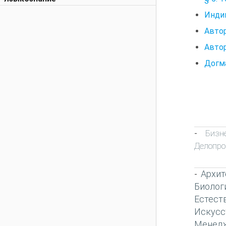
Индив
Авто
Авто
Догм
Бизн
-
Делопро
Архит
-
Биолог
Естест
Искусс
Менед