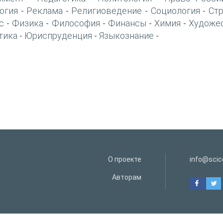
огия
Реклама
Религиоведение
Социология
Ст
-
-
-
-
с
Физика
Философия
Финансы
Химия
Художе
-
-
-
-
-
тика
Юриспруденция
Языкознание
-
-
-
О проекте
info@scice
Авторам