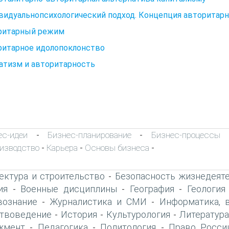
идуальнопсихологический подход. Концепция авторитарн
ритарный режим
ритарное идолопоклонство
атизм и авторитарность
ес-идеи
Бизнес-планирование
Бизнес-процессы
-
-
изводство
Карьера
Основы бизнеса
-
-
-
ектура и строительство
Безопасность жизнедеят
-
ия
Военные дисциплины
География
Геология
-
-
-
вознание
Журналистика и СМИ
Информатика, 
-
-
твоведение
История
Культурология
Литература
-
-
-
жмент
Педагогика
Политология
Право Росси
-
-
-