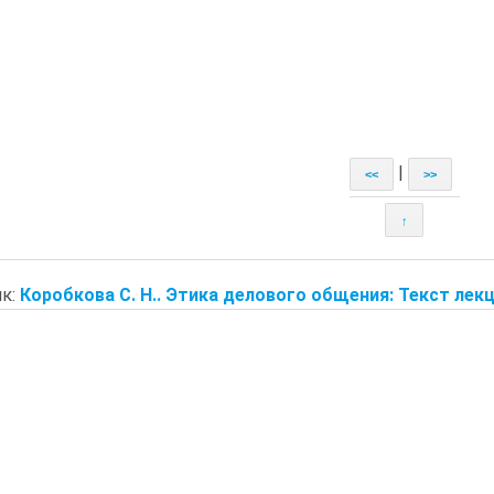
|
<<
>>
↑
к:
Коробкова С. Н.. Этика делового общения: Текст лекци