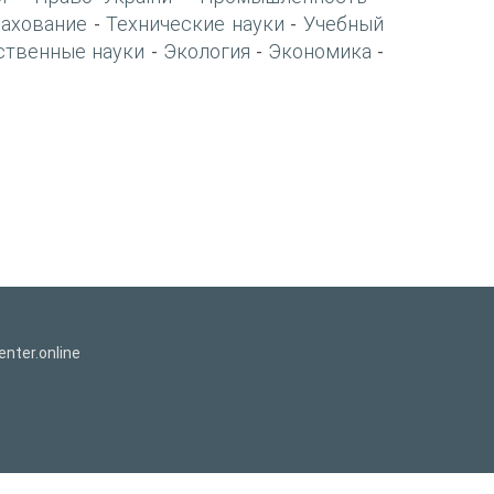
рахование
Технические науки
Учебный
-
-
ственные науки
Экология
Экономика
-
-
-
nter.online