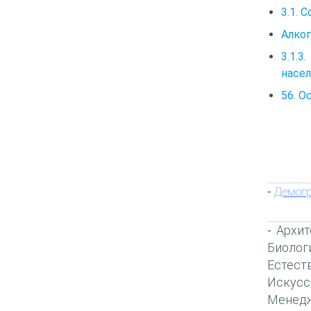
3.1. 
Алког
3.1.
насел
56. О
Демог
-
Архит
-
Биолог
Естест
Искусс
Менед