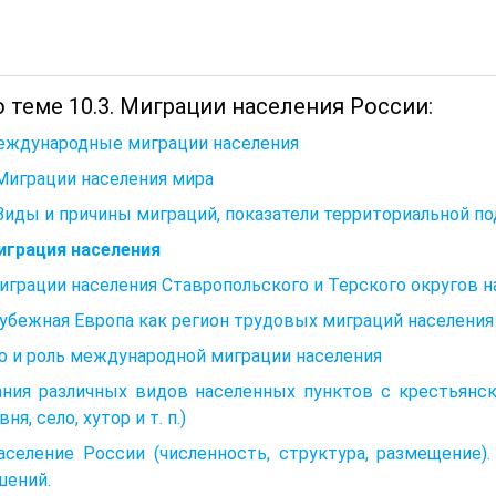
 теме 10.3. Миграции населения России:
Международные миграции населения
 Миграции населения мира
 Виды и причины миграций, показатели территориальной п
играция населения
Миграции населения Ставропольского и Терского округов на
рубежная Европа как регион трудовых миграций населения
о и роль международной миграции населения
ания различных видов населенных пунктов с крестьянс
ня, село, хутор и т. п.)
Население России (численность, структура, размещени
шений.