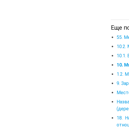
Еще по
55. 
10.2.
10.1.
10. М
1.2. 
9. За
Мест
Назв
(дерев
18. 
отно