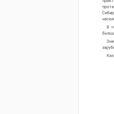
прак
проти
Сибир
насел
В т
бывши
Зна
заруб
Как