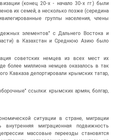
изации (конец 20-х - начало 30-х гг.) были
енов их семей, а несколько позже (середина
ивилегированные группы населения, члены
надежных элементов" с Дальнего Востока и
 части) в Казахстан и Среднюю Азию было
тация советских немцев из всех мест их
де более миллиона немцев оказалось в так
ного Кавказа депортировали крымских татар,
борочные" ссылки: крымских армян, болгар,
кономической ситуации в стране, миграции
сь внутренняя миграционная подвижность
 депрессии массовые переезды становятся