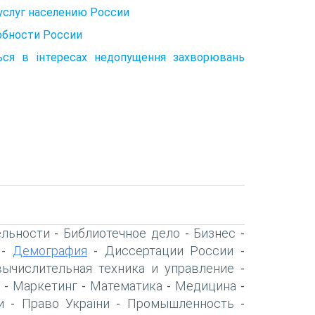
услуг населению России
обности России
ться в інтересах недопущення захворювань
ельности
Библиотечное дело
Бизнес
-
-
-
Демография
Диссертации России
-
-
-
вычислительная техника и управление
-
Маркетинг
Математика
Медицина
-
-
-
-
и
Право України
Промышленность
-
-
-