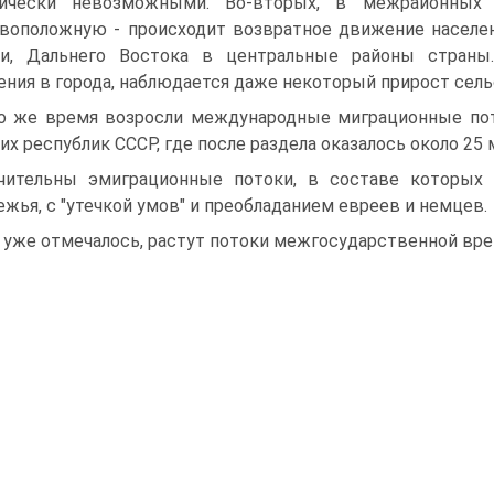
тически невозможными. Во-вторых, в межрайонных 
воположную - происходит возвратное движение населен
и, Дальнего Востока в центральные районы страны.
ения в города, наблюдается даже некоторый прирост сель
о же время возросли международные миграционные пот
х республик СССР, где после раздела оказалось около 25 
чительны эмиграционные потоки, в составе которых 
ежья, с "утечкой умов" и преобладанием евреев и немцев.
 уже отмечалось, растут потоки межгосударственной вр