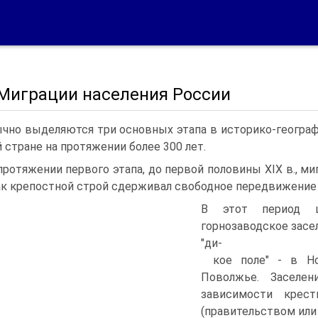
 Миграции населения России
чно выделяются три основных этапа в историко-геогра
 стране на протяжении более 300 лет.
протяжении первого этапа, до первой половины XIX в., м
ак крепостной строй сдерживал свободное передвижение 
В этот период шл
горнозаводское засел
"ди-
кое поле" - в Н
Поволжье. Заселе
зависимости крест
(правительством ил