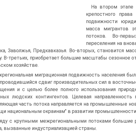
На втором этапе 
крепостного права 
подвижности юридич
масса мигрантов э
потоков. Во-перв
переселения на внов
ка, Заволжья, Предкавказья. Во-вторых, становится ма
у. В-третьих, приобретает большие масштабы сезонное 
ьском хозяйстве.
региональная миграционная подвижность населения была
 проводившийся сдвиг производительных сил в восточные
щения и с целью более полного использования природ
ных людских контингентов. Целевая направленность 
ляющая часть потока направляется на промышленные ново
щи национальным окраинам" в развитии промышленности
яду с крупными межрегиональными потоками большие р
а, вызванные индустриализацией страны.