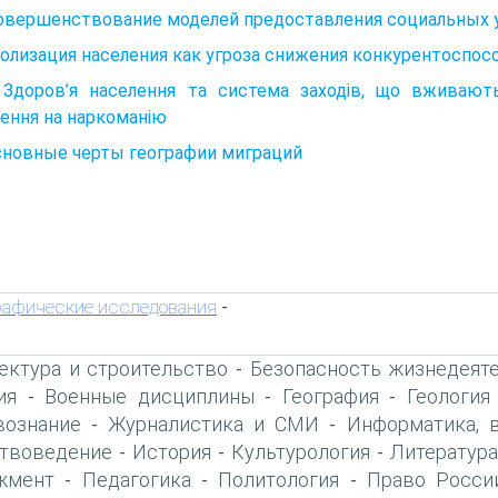
Совершенствование моделей предоставления социальных 
олизация населения как угроза снижения конкурентоспос
3. Здоров’я населення та система заходів, що вживаю
ення на наркоманію
сновные черты географии миграций
рафические исследования
-
ектура и строительство
Безопасность жизнедеят
-
ия
Военные дисциплины
География
Геология
-
-
-
вознание
Журналистика и СМИ
Информатика, 
-
-
твоведение
История
Культурология
Литература
-
-
-
жмент
Педагогика
Политология
Право Росси
-
-
-