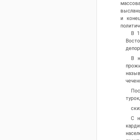
массова
высланы
и коне
политич
В 1
Восто
депор
В н
прожи
назыв
чечен
Пос
турок
ски
С н
кард
насел