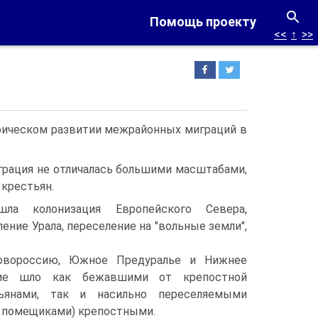
Помощь проекту
<<
↑
>>
фическом развитии межрайонных миграций в
играция не отличалась большими масштабами,
крестьян.
а колонизация Европейского Севера,
ение Урала, переселение на "вольные земли",
овороссию, Южное Предуралье и Нижнее
ние шло как бежавшими от крепостной
ьянами, так и насильно переселяемыми
и помещиками) крепостными.