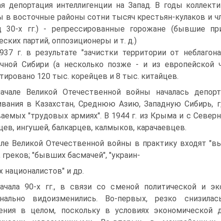
я депортация интеллигенции на Запад. В годы коллектив
 в восточные районы сотни тысяч крестьян-кулаков и чл
ц 30-х гг.) - репрессированные горожане (бывшие пр
еских партий, оппозиционеры и т. д.)
937 г. в результате "зачистки территории от неблаго
чной Сибири (а несколько позже - и из европейской
тировано 120 тыс. корейцев и 8 тыс. китайцев.
ачале Великой Отечественной войны началась депор
вания в Казахстан, Среднюю Азию, Западную Сибирь, г
аемых "трудовых армиях". В 1944 г. из Крыма и с Север
цев, ингушей, балкарцев, калмыков, карачаевцев.
ле Великой Отечественной войны в практику входят "вы
, греков; "бывших басмачей", "украин-
х националистов" и др.
ачала 90-х гг., в связи со сменой политической и э
инально видоизменились. Во-первых, резко снизила
ения в целом, поскольку в условиях экономической