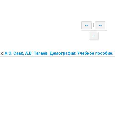
|
<<
>>
↑
к:
А.Э. Саак, А.В. Тагаев. Демография: Учебное пособие. Т