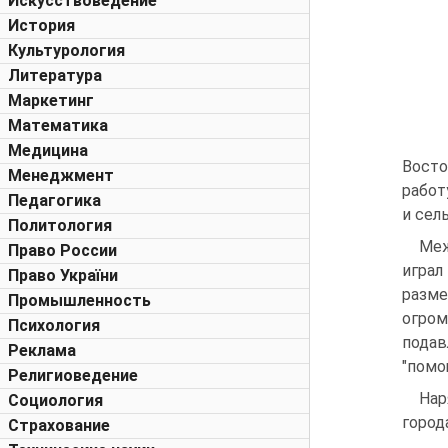
Искусствоведение
История
Культурология
Литература
Маркетинг
Математика
Медицина
Восто
Менеджмент
работ
Педагогика
и сел
Политология
Меж
Право России
играл
Право України
разме
Промышленность
огром
Психология
подав
Реклама
"помо
Религиоведение
Нар
Социология
город
Страхование