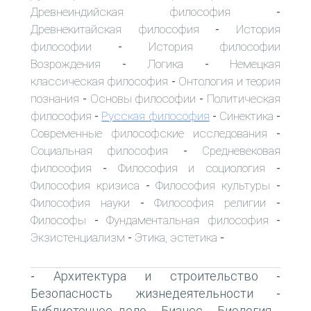
Древнеиндийская философия
-
Древнекитайская философия
История
-
философии
История философии
-
Возрождения
Логика
Немецкая
-
-
классическая философия
Онтология и теория
-
познания
Основы философии
Политическая
-
-
философия
Русская философия
Синектика
-
-
-
Современные философские исследования
-
Социальная философия
Средневековая
-
философия
Философия и социология
-
-
Философия кризиса
Философия культуры
-
-
Философия науки
Философия религии
-
-
Философы
Фундаментальная философия
-
-
Экзистенциализм
Этика, эстетика
-
-
Архитектура и строительство
-
-
Безопасность жизнедеятельности
-
Библиотечное дело
Бизнес
Биология