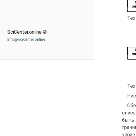
Тех
SciCenter.online ©
info@scicenter.online
Тех
Рис
Обе
описы
быть 
грани
управ