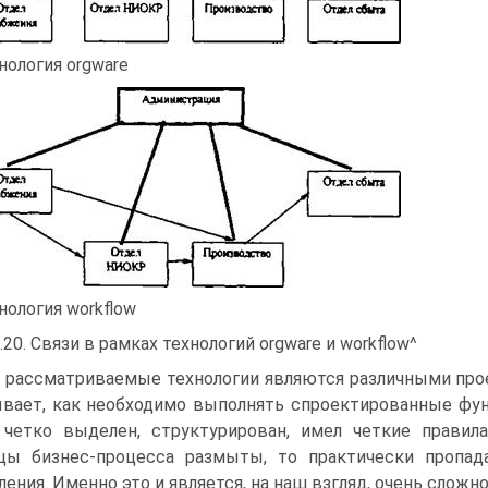
нология orgware
нология workflow
.20. Связи в рамках технологий orgware и workflow^
 рассматриваемые технологии являются различными прое
вает, как необходимо выполнять спроектированные фун
четко выделен, структурирован, имел четкие прави
цы бизнес-процесса размыты, то практически пропад
ления. Именно это и является, на наш взгляд, очень сложн