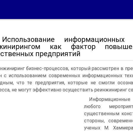
 Использование информационных
жинирингом как фактор повышен
ественных предприятий
нжиниринг бизнес-процессов, который рассмотрен в пр
н с использованием современных информационных техн
дным, что те предприятия, которые не смогли осозна
есса, не могут эффективно осуществить реинжиниринг св
Информационные 
любого меропри
существенным конст
стороны, современ
ученых М. Хаммер