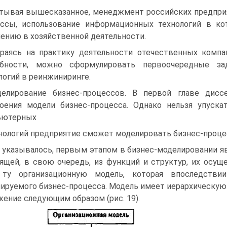
тывая вышесказанное, менеджмент российских предприя
ессы, использование информационных технологий в к
ению в хозяйственной деятельности.
раясь на практику деятельности отечественных комп
ебности, можно сформулировать первоочередные за
логий в реинжиниринге.
елирование бизнес-процессов. В первой главе дисс
оения модели бизнес-процесса. Однако нельзя упуска
ьютерных
нологий предприятие сможет моделировать бизнес-проц
 указывалось, первым этапом в бизнес-моделировании яв
ящей, в свою очередь, из функций и структур, их осу
 ту организационную модель, которая впоследстви
ируемого бизнес-процесса. Модель имеет иерархическую 
ение следующим образом (рис. 19).