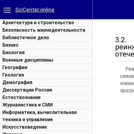
SciCenter.online
Архитектура и строительство
Безопасность жизнедеятельности
Библиотечное дело
3.2.
Бизнес
реин
Биология
отеч
Военные дисциплины
География
Реи
Геология
связа
Демография
очеви
Диссертации России
прогр
Естествознание
Журналистика и СМИ
Информатика, вычислительная
техника и управление
Искусствоведение