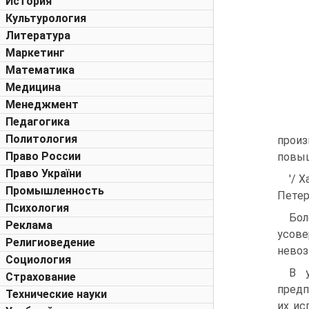
История
Культурология
Литература
Маркетинг
Математика
Медицина
Менеджмент
Педагогика
Политология
прои
Право России
повыш
Право України
'/ 
Промышленность
Петер
Психология
Бол
Реклама
усов
Религиоведение
невоз
Социология
В у
Страхование
предп
Технические науки
их ис