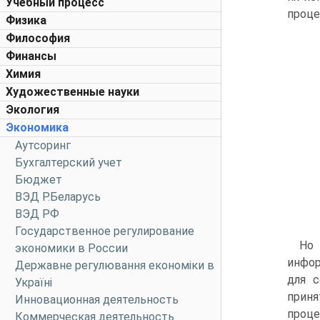
Учебный процесс
проце
Физика
Философия
Финансы
Химия
Художественные науки
Экология
Экономика
Аутсоринг
Бухгалтерский учет
Бюджет
ВЭД Р.Беларусь
ВЭД РФ
Государственное регулирование
Но 
экономики в России
инфор
Державне регулювання економіки в
для с
Україні
приня
Инновационная деятельность
проце
Коммерческая деятельность