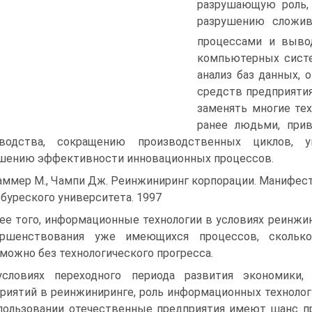
разрушающую роль, 
разрушению сложив
процессами и выво
компьютерных систе
анализ баз данных,
средств предприяти
заменять многие те
ранее людьми, при
зводства, сокращению производственных циклов, у
ению эффективности инновационных процессов.
Хаммер М., Чампи Дж. Реинжиниринг корпорации. Манифест
буреского университета. 1997
ее того, информационные технологии в условиях реинж
ершенствования уже имеющихся процессов, скольк
можно без технологического прогресса.
словиях переходного периода развития экономики,
риятий в реинжиниринге, роль информационных технолог
пользовании отечественные предприятия имеют шанс пр