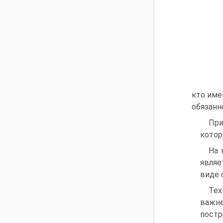
кто име
обязанн
При
котор
На 
являе
виде 
Тех
важне
пост