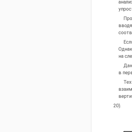
анали
упрос
Про
вводя
соотв
Есл
Однак
на сл
Дан
в пер
Тех
взаим
верти
20).