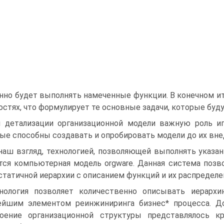
нно будет выполнять намеченные функции. В конечном и
остях, что формулирует те основные задачи, которые буд
 детализации организационной модели важную роль и
ые способны создавать и опробировать модели до их вн
наш взгляд, технологией, позволяющей выполнять указа
тся компьютерная модель orgware. Данная система поз
статичной иерархии с описанием функций и их распределе
нология позволяет количественно описывать иерархи
йшим элементом реинжиниринга бизнес* процесса. Д
роение организационной структуры представлялось 