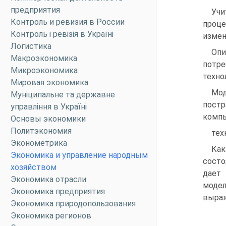
предприятия
Учи
Контроль и ревизия в России
проц
Контроль і ревізія в Україні
измен
Логистика
Опи
Макроэкономика
потр
Микроэкономика
техно
Мировая экономика
Мод
Муніципальне та державне
постр
управління в Україні
комп
Основы экономики
Политэкономия
тех
Эконометрика
Как
Экономика и управление народным
состо
хозяйством
дает
Экономика отрасли
модел
Экономика предприятия
выраж
Экономика природопользования
Экономика регионов