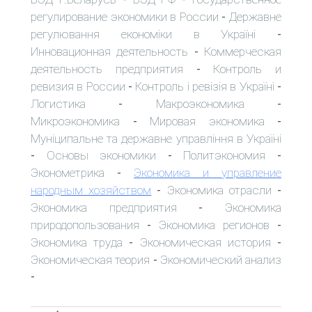
регулирование экономики в России
Державне
-
регулювання економіки в Україні
-
Инновационная деятельность
Коммерческая
-
деятельность предприятия
Контроль и
-
ревизия в России
Контроль і ревізія в Україні
-
-
Логистика
Макроэкономика
-
-
Микроэкономика
Мировая экономика
-
-
Муніципальне та державне управління в Україні
Основы экономики
Политэкономия
-
-
-
Эконометрика
Экономика и управление
-
народным хозяйством
Экономика отрасли
-
-
Экономика предприятия
Экономика
-
природопользования
Экономика регионов
-
-
Экономика труда
Экономическая история
-
-
Экономическая теория
Экономический анализ
-
-