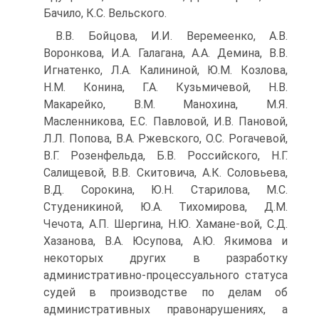
Бачило, К.С. Вельского.
В.В. Бойцова, И.И. Веремеенко, А.В.
Воронкова, И.А. Галагана, А.А. Демина, В.В.
Игнатенко, Л.А. Калининой, Ю.М. Козлова,
Н.М. Конина, Г.А. Кузьмичевой, Н.В.
Макарейко, В.М. Манохина, М.Я.
Масленникова, Е.С. Павловой, И.В. Пановой,
Л.Л. Попова, В.А. Ржевского, О.С. Рогачевой,
В.Г. Розенфельда, Б.В. Российского, Н.Г.
Салищевой, В.В. Скитовича, А.К. Соловьева,
В.Д. Сорокина, Ю.Н. Старилова, М.С.
Студеникиной, Ю.А. Тихомирова, Д.М.
Чечота, А.П. Шергина, Н.Ю. Хамане-вой, С.Д.
Хазанова, В.А. Юсупова, А.Ю. Якимова и
некоторых других в разработку
административно-процессуального статуса
судей в производстве по делам об
административных правонарушениях, а