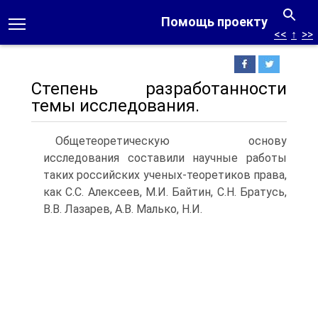
Помощь проекту
<<
↑
>>
Степень разработанности
темы исследования.
Общетеоретическую основу
исследования составили научные работы
таких российских ученых-теоретиков права,
как С.С. Алексеев, М.И. Байтин, С.Н. Братусь,
В.В. Лазарев, А.В. Малько, Н.И.