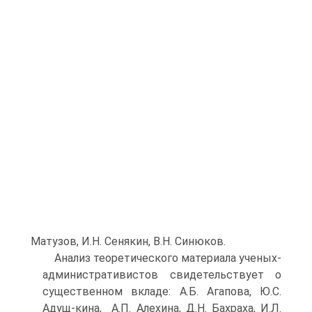
Матузов, И.Н. Сенякин, В.Н. Синюков.
Анализ теоретического материала ученых-
административистов свидетельствует о
существенном вкладе: А.Б. Агапова, Ю.С.
Адущ-кина, А.П. Алехина, Д.Н. Бахраха, И.Л.