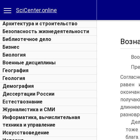
SciCenter.online
Архитектура и строительство
Безопасность жизнедеятельности
Библиотечное дело
Возн
Бизнес
Биология
Воо
Военные дисциплины
Пре
География
Согласн
Геология
равен 
Демография
окончан
Диссертации России
получаю
Естествознание
длинне
Журналистика и СМИ
разновр
Информатика, вычислительная
Дел
техника и управление
тоже
Искусствоведение
блага