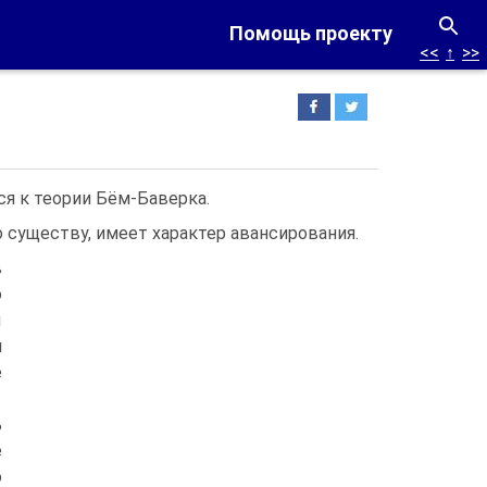
Помощь проекту
<<
↑
>>
я к теории Бём-Баверка.
о существу, имеет характер авансирования.
в
о
ы
м
е
ь
е
о