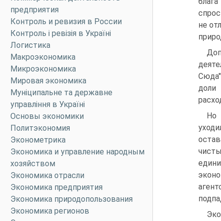
блага
предприятия
спрос
Контроль и ревизия в России
не от
Контроль і ревізія в Україні
приро
Логистика
Доп
Макроэкономика
деяте
Микроэкономика
Сюда"
Мировая экономика
доли 
Муніципальне та державне
расхо
управління в Україні
Но 
Основы экономики
уходи
Политэкономия
остав
Эконометрика
чисты
Экономика и управление народным
един
хозяйством
эконо
Экономика отрасли
агент
Экономика предприятия
подпа
Экономика природопользования
Экономика регионов
Эко