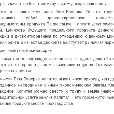
ра, в качестве благ сиюминутных — доходы факторов.
ом и заключается идея Бём-Баверка. Оплата труд
ставляет собой дисконтированную ценност
водимого им. продукта. То же самое — оплата услуг земл
а). Ценность будущего предельного продукта данног
кции и дисконтированная по отношению к данному мом
 или рента. В качестве дисконта выступает рыночная нор
рия капитала Бём-Баверка
 касается вознаграждения капитала, то здесь дело обст
это и есть процент, как мы выяснили недавно. Тот сам
арплаты и ренты.
мысли Бём-Баверка, капитал имеет иную природу, чем дв
зданное, несводимое к иным экономическим благам. Ка
водное. Капитал можно свести к труду и земле (напом
водительной услуге земли). Капитал — это промежуточный
ения продуктивности производства.