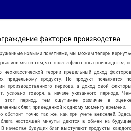
аграждение факторов производства
руженные новыми понятиями, мы можем теперь вернутьс
рвались мы на том, что оплата факторов производства, п
о неоклассической теории предельный доход факторо
их предельному продукту. Но продукт появляется п
ии производственного периода, а доход свой фактор
т, условно говоря, в начале указанного периода. Че
е этот период, тем ощутимее различие в оценк
еменных благ, приведенной к одному моменту времени.
о обстоит точно так же, как при учете векселей. Здес
 блага настоящей минуты даются в обмен на будущи
. В качестве будущих благ выступают продукты каждог