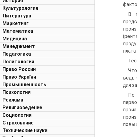
История
факто
Культурология
В т
Литература
пред
Маркетинг
произ
Математика
(рент
Медицина
проду
Менеджмент
плата
Педагогика
Тео
Политология
Право России
Что
Право України
ведь 
Промышленность
для з
Психология
По 
Реклама
перво
Религиоведение
произ
Социология
произ
Страхование
повыш
Технические науки