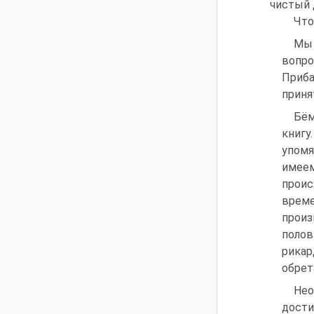
чистый 
Что
Мы 
вопро
Приба
приня
Бём
книг
упомя
имеем
проис
време
произ
полов
рикар
обрет
Нео
дост