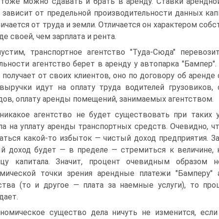
 тоже можно сдавать и брать в аренду. Ставки арендно
 зависит от предельной производительности данных кап
личается от труда и земли. Отличается он характером собс
де своей, чем зарплата и рента.
устим, транспортное агентство "Туда-Сюда" перевози
льности агентство берет в аренду у автопарка "Бампер".
 получает от своих клиентов, оно по договору об аренде 
выручки идут на оплату труда водителей грузовиков, 
дов, оплату аренды помещений, занимаемых агентством.
никакое агентство не будет существовать при таких 
ла на уплату аренды транспортных средств. Очевидно, ч
аться какой-то избыток — чистый доход предприятия. 
й доход будет — в пределе — стремиться к величине, 
ицу капитала. Значит, процент очевидным образом 
мической точки зрения арендные платежи "Бамперу"
ства (то и другое — плата за наемные услуги), то пр
дает.
номическое существо дела ничуть не изменится, если