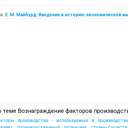
к:
Е. М. Майбурд. Введение в историю экономической м
о теме Вознаграждение факторов производств
акторы производства - используемые в производств
авляет производственный потенциал страны.Сущест