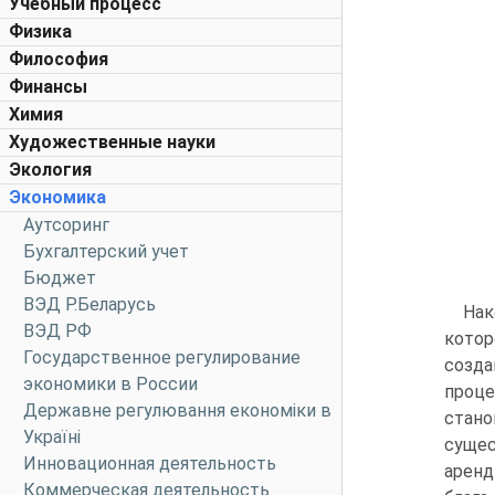
Учебный процесс
Физика
Философия
Финансы
Химия
Художественные науки
Экология
Экономика
Аутсоринг
Бухгалтерский учет
Бюджет
ВЭД Р.Беларусь
Нак
ВЭД РФ
кото
Государственное регулирование
созда
экономики в России
проц
Державне регулювання економіки в
стано
Україні
сущес
Инновационная деятельность
аренд
Коммерческая деятельность