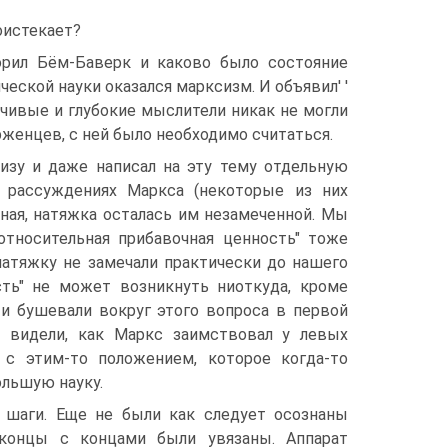
оистекает?
рил Бём-Баверк и каково было состояние
ической науки оказался марксизм. И объявил' '
чивые и глубокие мыслители никак не могли
рженцев, с ней было необходимо считаться.
изу и даже написал на эту тему отдельную
 рассуждениях Маркса (некоторые из них
ная, натяжка осталась им незамеченной. Мы
относительная прибавочная ценность" тоже
ту натяжку не замечали практически до нашего
сть" не может возникнуть ниоткуда, кроме
ти бушевали вокруг этого вопроса в первой
ы видели, как Маркс заимствовал у левых
 с этим-то положением, которое когда-то
ольшую науку.
 шаги. Еще не были как следует осознаны
концы с концами были увязаны. Аппарат