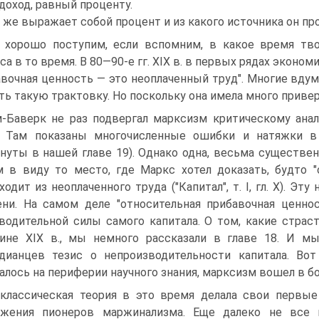
доход, равный проценту.
 же выражает собой процент и из какого источника он пр
хорошо поступим, если вспомним, в какое время тво
са в то время. В 80—90-е гг. XIX в. в первых рядах эконом
вочная ценность — это неоплаченный труд". Многие вдум
ть такую трактовку. Но поскольку она имела много приве
-Баверк не раз подвергал марксизм критическому анал
у. Там показаны многочисленные ошибки и натяжки в
нуты в нашей главе 19). Однако одна, весьма существен
 в виду то место, где Маркс хотел доказать, будто "
ходит из неоплаченного труда ("Капитал", т. I, гл. X). Э
ни. На самом деле "относительная прибавочная ценно
водительной силы самого капитала. О том, какие страс
ине XIX в., мы немного рассказали в главе 18. И м
дианцев тезис о непроизводительности капитала. Вот
алось на периферии научного знания, марксизм вошел в б
классическая теория в это время делала свои первые
ижения пионеров маржинализма. Еще далеко не все 