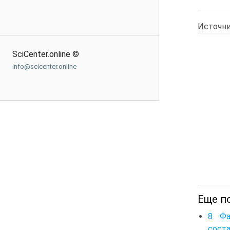
Источни
SciCenter.online ©
info@scicenter.online
Еще п
8. Ф
сост