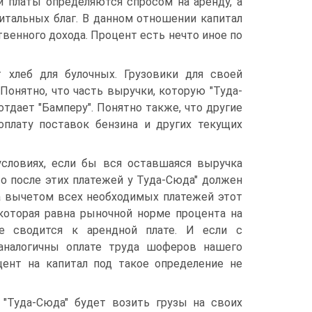
й платы определяются спросом на аренду, а
итальных благ. В данном отношении капитал
твенного дохода. Процент есть нечто иное по
т хлеб для булочных. Грузовики для своей
 Понятно, что часть выручки, которую "Туда-
отдает "Бамперу". Понятно также, что другие
оплату поставок бензина и других текущих
условиях, если бы вся оставшаяся выручка
то после этих платежей у Туда-Сюда" должен
За вычетом всех необходимых платежей этот
которая равна рыночной норме процента на
не сводится к арендной плате. И если с
 аналогичны оплате труда шоферов нашего
оцент на капитал под такое определение не
 "Туда-Сюда" будет возить грузы на своих