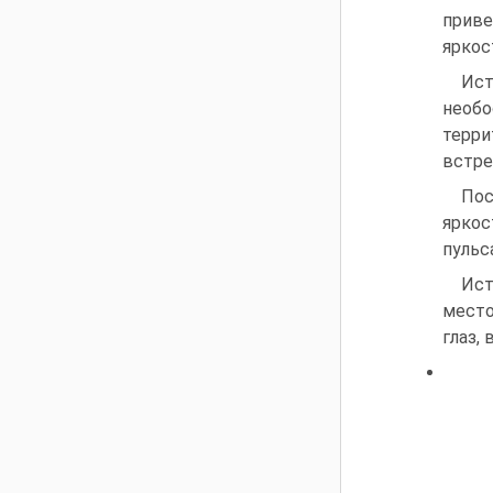
приве
яркос
Ис
необ
терр
встре
Пос
яркос
пульс
Ист
место
глаз,