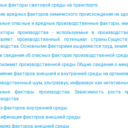
ные факторы световой среды на транспорте
ние вредных факторов химического происхождения на здо
вные опасные и вредные производственные факторы, им
акторы производства - используемые в производств
авляет производственный потенциал страны.Сущест
водства. Основными факторами выделяются труд, земля 
е сведения об опасных факторах производственной сред
оклимат производственной среды Общие сведения о микр
лияние факторов внешней и внутренней среды на организ
зводственный шум, ультразвук, инфразвук как негативн
вные факторы производства. Зависимость роста п
зводства
з факторов внутренней среды.
сификация факторов внешней среды
Анализ факторов внешней среды