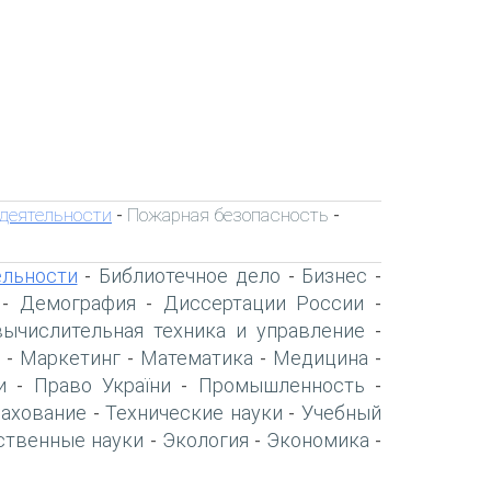
деятельности
Пожарная безопасность
-
-
ельности
Библиотечное дело
Бизнес
-
-
-
Демография
Диссертации России
-
-
-
вычислительная техника и управление
-
Маркетинг
Математика
Медицина
-
-
-
-
и
Право України
Промышленность
-
-
-
рахование
Технические науки
Учебный
-
-
ственные науки
Экология
Экономика
-
-
-