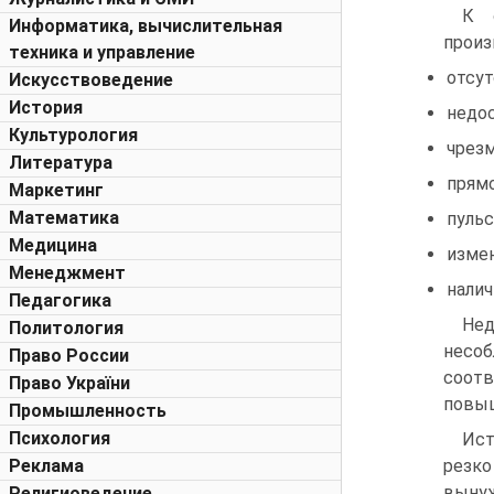
К 
Информатика, вычислительная
произ
техника и управление
отсут
Искусствоведение
История
недо
Культурология
чрезм
Литература
прямо
Маркетинг
Математика
пуль
Медицина
изме
Менеджмент
налич
Педагогика
Нед
Политология
несо
Право России
соотв
Право України
повыш
Промышленность
Психология
Ист
Реклама
резко
вынуж
Религиоведение