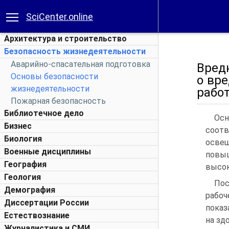
SciCenter.online
Архитектура и строительство
Безопасность жизнедеятельности
Аварийно-спасательная подготовка
Вред
Основы безопасности
о вр
жизнедеятельности
рабо
Пожарная безопасность
Библиотечное дело
Осн
Бизнес
соотв
Биология
освещ
Военные дисциплины
повыш
География
высок
Геология
Пос
Демография
рабо
Диссертации России
показ
Естествознание
на зд
Журналистика и СМИ