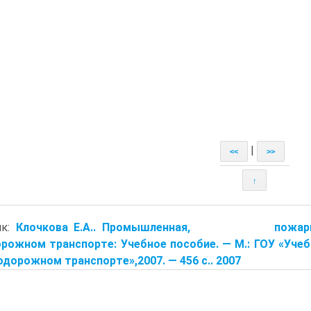
|
<<
>>
↑
ик:
Клочкова Е.А.. Промышленная, пожарная и
рожном транспорте: Учебное пособие. — М.: ГОУ «Уче
дорожном транспорте»,2007. — 456 с.. 2007