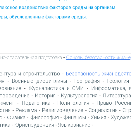
лексное воздействие факторов среды на организм
еры, обусловленные факторами среды.
но-спасательная подготовка
Основы безопасности жизне
-
ектура и строительство
Безопасность жизнедеят
-
ия
Военные дисциплины
География
Геология
-
-
-
вознание
Журналистика и СМИ
Информатика, 
-
-
твоведение
История
Культурология
Литература
-
-
-
жмент
Педагогика
Политология
Право Росси
-
-
-
огия
Реклама
Религиоведение
Социология
Ст
-
-
-
-
с
Физика
Философия
Финансы
Химия
Художе
-
-
-
-
-
тика
Юриспруденция
Языкознание
-
-
-