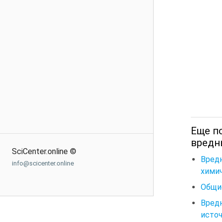
Еще п
вредн
SciCenter.online ©
Вред
info@scicenter.online
хими
Общи
Вред
исто