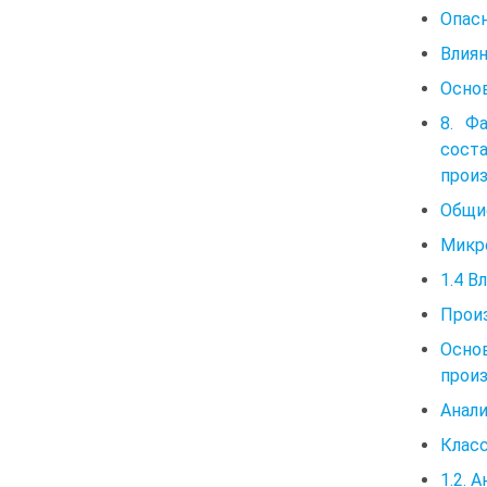
Опас
Влия
Осно
8. Ф
сост
произ
Общи
Микр
1.4 В
Прои
Осно
прои
Анали
Клас
1.2. 