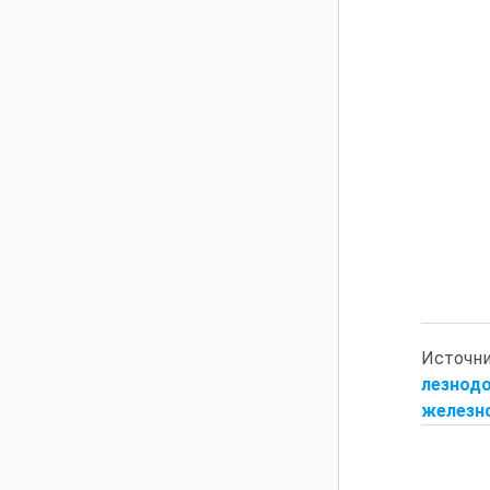
Источн
лезнодо
железно