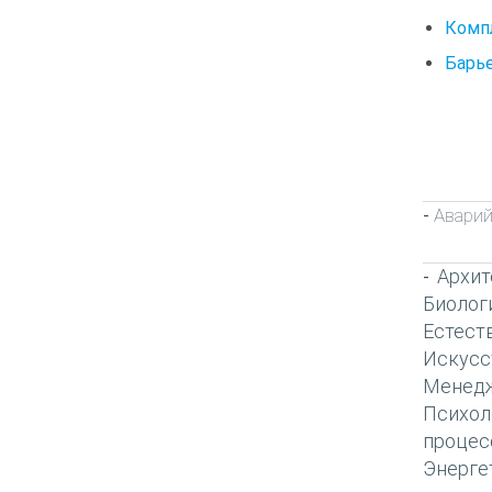
Комп
Барь
Аварий
-
Архит
-
Биолог
Естест
Искусс
Менед
Психол
процес
Энерге