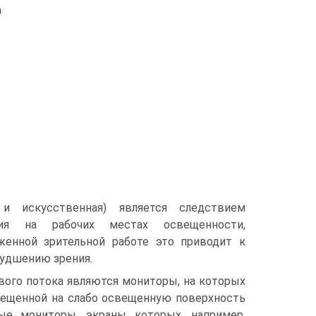
а
 и искусственная) является следствием
ния на рабочих местах освещенности,
женной зрительной работе это приводит к
худшению зрения.
вого потока являются мониторы, на которых
свещенной на слабо освещенную поверхность
ные мониторы, экраны которых, например,