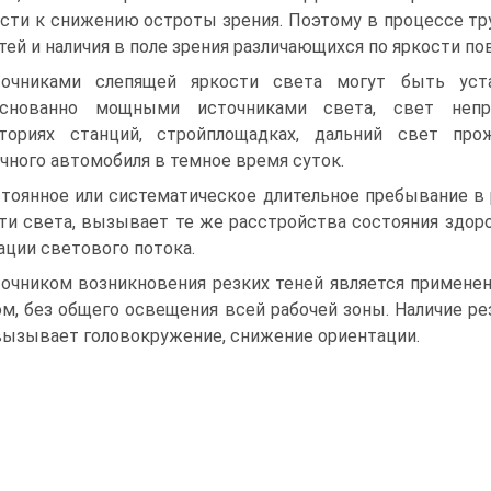
сти к снижению остроты зрения. Поэтому в процессе тру
тей и наличия в поле зрения различающихся по яркости по
точниками слепящей яркости света могут быть уст
основанно мощными источниками света, свет непр
иториях станций, стройплощадках, дальний свет пр
чного автомобиля в темное время суток.
тоянное или систематическое длительное пребывание в
ти света, вызывает те же расстройства состояния здоро
ации светового потока.
очником возникновения резких теней является примене
м, без общего освещения всей рабочей зоны. Наличие р
 вызывает головокружение, снижение ориентации.