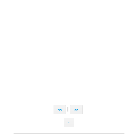
|
<<
>>
↑