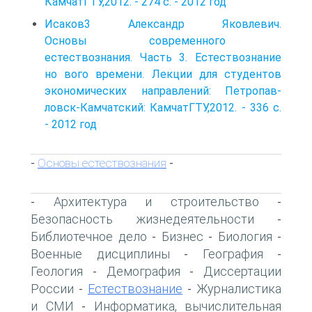
КамчатГТУ,2012. - 274 с. - 2012 год
Исаков3 Александр Яковлевич.
Основы современного
естествознания. Часть 3. Естествознание
но вого времени. Лекции для студентов
экономических направлений: Петропав-
ловск-Камчатский: КамчатГТУ,2012. - 336 с.
- 2012 год
Основы естествознания
-
-
Архитектура и строительство
-
-
Безопасность жизнедеятельности
-
Библиотечное дело
Бизнес
Биология
-
-
-
Военные дисциплины
География
-
-
Геология
Демография
Диссертации
-
-
России
Естествознание
Журналистика
-
-
и СМИ
Информатика, вычислительная
-