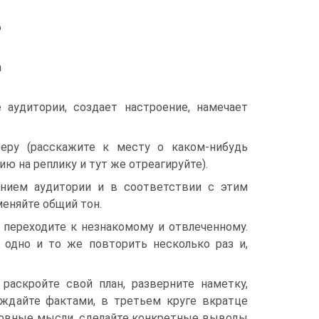
о
а
 аудитории, создает настроение, намечает
еру (расскажите к месту о каком-нибудь
ю на реплику и тут же отреагируйте).
нием аудитории и в соответствии с этим
меняйте общий тон.
 переходите к незнакомому и отвлеченному.
 одно и то же повторить несколько раз и,
раскройте свой план, разверните наметку,
ждайте фактами, в третьем круге вкратце
сновные мысли, сделайте конкретные выводы