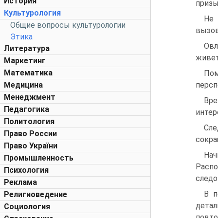
История
призы
Культурология
Не 
Общие вопросы культурологии
вызов
Этика
Овл
Литература
живет
Маркетинг
Математика
Пом
Медицина
персп
Менеджмент
Вре
Педагогика
интер
Политология
Сле
Право России
сокра
Право України
Нач
Промышленность
Распо
Психология
следо
Реклама
В п
Религиоведение
детал
Социология
повто