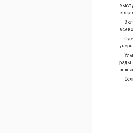
высту
вопро
Вкл
всево
Оде
увере
Улы
рады 
полож
Есл