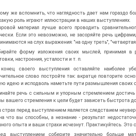
тому же вспомнить, что наглядность дает нам гораздо бо
какую роль играют иллюстрации в наших выступлениях.
ровой материал лучше всего проводить сравнительног
чески. Если это невозможно, не засоряйте речь цифрами
инимаются на слух выражения: "на одну треть", "четвертая 
ирайте форму изложения своих мыслей, принимая в р
овки, настроения, усталости и т. п.
конец своего выступления оставляйте наиболее уб
чительное слово постройте так: вкратце повторите осн
ую идею и исподволь наметьте пути размышления своих 
инайте речь с сильным и упорным стремлением достичь ц
лы вашего стремления к цели будет зависеть быстрота д
 страх перед выступлением является следствием неувер
 на что вы способны, а незнание - результат недостато
ного опыта и ваши страхи исчезнут. Практикуйтесь. Это 
ед выступлением соберите значительно больше ма