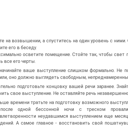
те на возвышении, а спуститесь на один уровень с ними
ите его в беседу.
симально осветите помещение. Стойте так, чтобы свет п
ь все его черты.
начинайте ваше выступление слишком формально. Не п
или, оно должно выглядеть свободным, непреднамеренны
тельно подготовьте концовку вашей речи заранее. Знайт
чить свое выступление. Не оставляйте речь незавершенной
ьше времени тратьте на подготовку возможного выступле
после одной бессонной ночи с треском провали
влетворенности неудавшимся выступлением еще месяц
дений. А самое главное - восстановить свой пошатнув