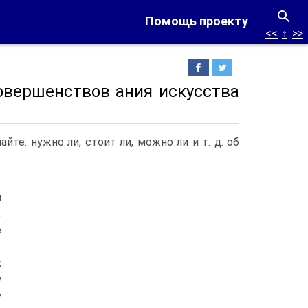
Помощь проекту
<<
↑
>>
овершенствов ания искусства
те: нужно ли, стоит ли, можно ли и т. д. об
й
.
е
х
у
у