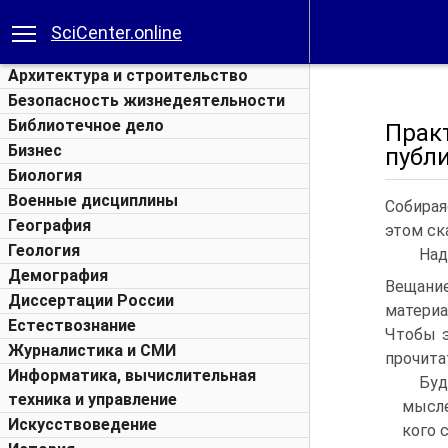
SciCenter.online
Архитектура и строительство
Безопасность жизнедеятельности
Библиотечное дело
Прак
Бизнес
публ
Биология
Военные дисциплины
Собирая
География
этом ск
Геология
Над
Демография
Вещани
Диссертации России
матери
Естествознание
Чтобы э
Журналистика и СМИ
прочита
Информатика, вычислительная
Буд
техника и управление
мысле
Искусствоведение
кого 