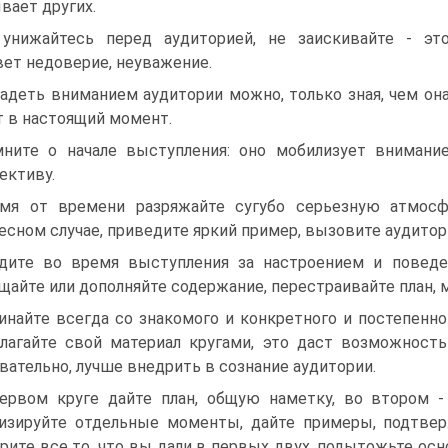
вает других.
унижайтесь перед аудиторией, не заискивайте - эт
ет недоверие, неуважение.
адеть вниманием аудитории можно, только зная, чем он
 в настоящий момент.
ните о начале выступления: оно мобилизует внимание
ективу.
мя от времени разряжайте сугубо серьезную атмосф
есном случае, приведите яркий пример, вызовите аудитори
дите во время выступления за настроением и поведе
щайте или дополняйте содержание, перестраивайте план, 
инайте всегда со знакомого и конкретного и постепенно
лагайте свой материал кругами, это даст возможность
вательно, лучше внедрить в сознание аудитории.
ервом круге дайте план, общую наметку, во втором - 
изируйте отдельные моменты, дайте примеры, подтвер
рите все то, что вы дали в первых двух, подытожьте о