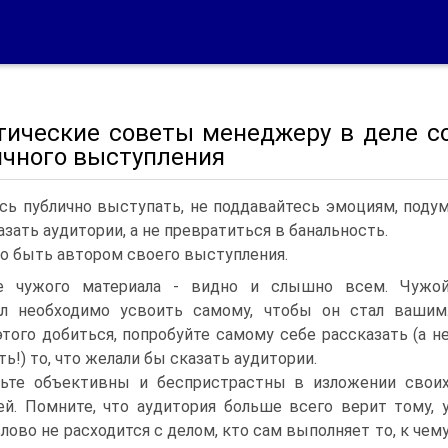
тические советы менеджеру в деле с
ичного выступления
сь публично выступать, не поддавайтесь эмоциям, подумай
азать аудитории, а не превратиться в банальность.
о быть автором своего выступления.
е чужого материала - видно и слышно всем. Чужо
ал необходимо усвоить самому, чтобы он стал вашим
того добиться, попробуйте самому себе рассказать (а н
ть!) то, что желали бы сказать аудитории.
ьте объективны и беспристрастны в изложении свои
й. Помните, что аудитория больше всего верит тому, 
слово не расходится с делом, кто сам выполняет то, к чем