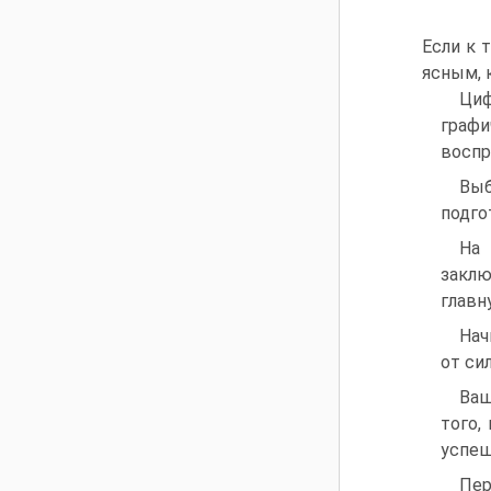
Если к 
ясным, 
Циф
графи
воспр
Выб
подгот
На 
заклю
главн
Нач
от си
Ваш
того,
успеш
Пер