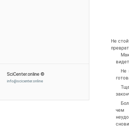
Не стой
преврат
Мак
видет
Не 
SciCenter.online ©
готов
info@scicenter.online
Тща
закон
Бол
чем 
неудо
снови