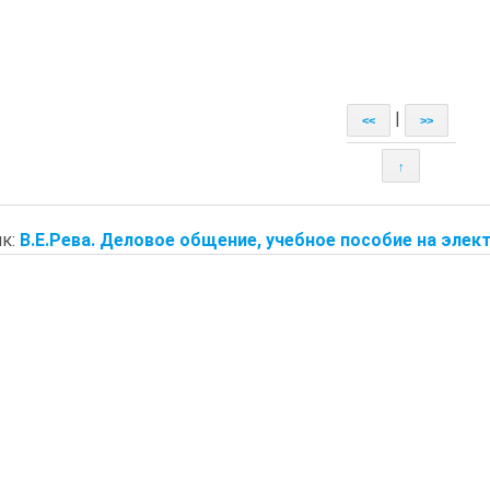
|
<<
>>
↑
к:
В.Е.Рева. Деловое общение, учебное пособие на элект