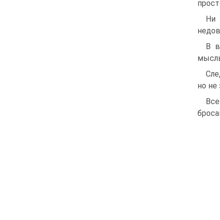
прост
Ни 
недов
В в
мысль
Сле
но не
Все
броса