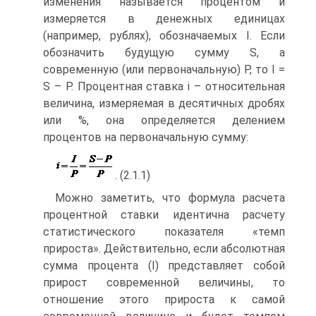
изменения называется процентом и
измеряется в денежных единицах
(например, рублях), обозначаемых I. Если
обозначить будущую сумму S, а
современную (или первоначальную) P, то I =
S – P. Процентная ставка i – относительная
величина, измеряемая в десятичных дробях
или %, она определяется делением
процентов на первоначальную сумму:
. (2.1.1)
Можно заметить, что формула расчета
процентной ставки идентична расчету
статистического показателя «темп
прироста». Действительно, если абсолютная
сумма процента (I) представляет собой
прирост современной величины, то
отношение этого прироста к самой