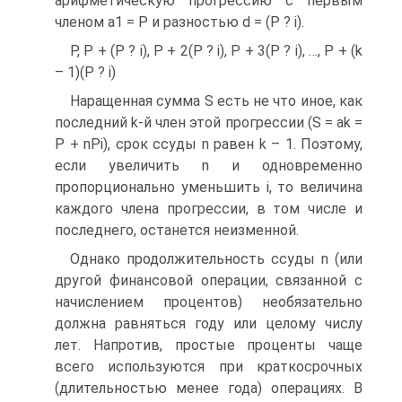
арифметическую прогрессию с первым
членом a1 = P и разностью d = (P ? i).
P, P + (P ? i), P + 2(P ? i), P + 3(P ? i), …, P + (k
– 1)(P ? i)
Наращенная сумма S есть не что иное, как
последний k-й член этой прогрессии (S = ak =
P + nPi), срок ссуды n равен k – 1. Поэтому,
если увеличить n и одновременно
пропорционально уменьшить i, то величина
каждого члена прогрессии, в том числе и
последнего, останется неизменной.
Однако продолжительность ссуды n (или
другой финансовой операции, связанной с
начислением процентов) необязательно
должна равняться году или целому числу
лет. Напротив, простые проценты чаще
всего используются при краткосрочных
(длительностью менее года) операциях. В