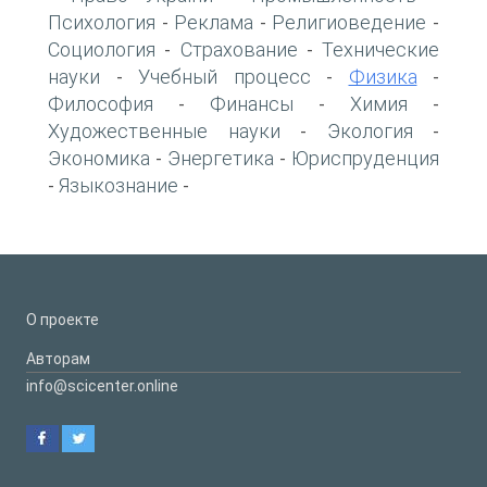
Психология
Реклама
Религиоведение
-
-
-
Социология
Страхование
Технические
-
-
науки
Учебный процесс
Физика
-
-
-
Философия
Финансы
Химия
-
-
-
Художественные науки
Экология
-
-
Экономика
Энергетика
Юриспруденция
-
-
Языкознание
-
-
О проекте
Авторам
info@scicenter.online