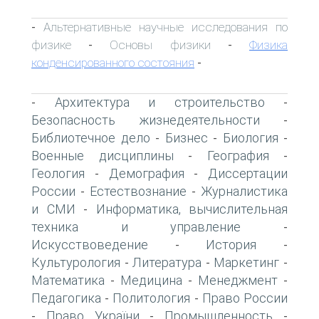
Альтернативные научные исследования по
-
физике
Основы физики
Физика
-
-
конденсированного состояния
-
Архитектура и строительство
-
-
Безопасность жизнедеятельности
-
Библиотечное дело
Бизнес
Биология
-
-
-
Военные дисциплины
География
-
-
Геология
Демография
Диссертации
-
-
России
Естествознание
Журналистика
-
-
и СМИ
Информатика, вычислительная
-
техника и управление
-
Искусствоведение
История
-
-
Культурология
Литература
Маркетинг
-
-
-
Математика
Медицина
Менеджмент
-
-
-
Педагогика
Политология
Право России
-
-
Право України
Промышленность
-
-
-