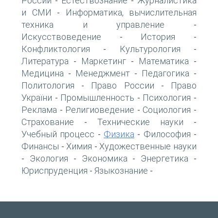
России
Естествознание
Журналистика
-
-
и СМИ
Информатика, вычислительная
-
техника и управление
-
Искусствоведение
История
-
-
Конфликтология
Культурология
-
-
Литература
Маркетинг
Математика
-
-
-
Медицина
Менеджмент
Педагогика
-
-
-
Политология
Право России
Право
-
-
України
Промышленность
Психология
-
-
-
Реклама
Религиоведение
Социология
-
-
-
Страхование
Технические науки
-
-
Учебный процесс
Физика
Философия
-
-
-
Финансы
Химия
Художественные науки
-
-
Экология
Экономика
Энергетика
-
-
-
-
Юриспруденция
Языкознание
-
-