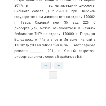
2017г. в_________ час. на заседании диссерта­
ционного совета Д 212.263.09 при Тверском
государственном университе­те по адресу: 170002,
г. Тверь, Садовый пер., 35, ауд. 226. С
диссертацией можно ознакомиться в научной
библиотеке ТвГУ по адре­су: 170000, г. Тверь, ул.
Володарского, 44а и в сети Интернет на сайте
ТвГУhttp://dissertations.tversu.ru/ Автореферат
разослан________ 201_ г. Ученый секретарь
диссертационного совета Барабанова Е.В.
|
<<
>>
↑