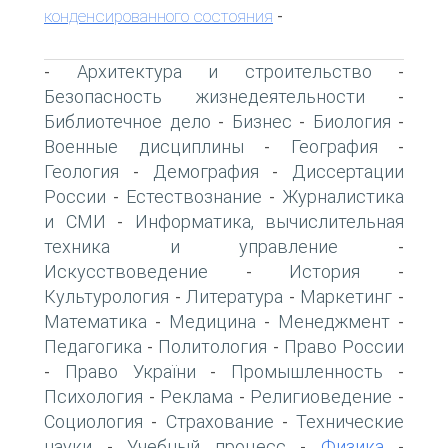
конденсированного состояния
-
Архитектура и строительство
-
-
Безопасность жизнедеятельности
-
Библиотечное дело
Бизнес
Биология
-
-
-
Военные дисциплины
География
-
-
Геология
Демография
Диссертации
-
-
России
Естествознание
Журналистика
-
-
и СМИ
Информатика, вычислительная
-
техника и управление
-
Искусствоведение
История
-
-
Культурология
Литература
Маркетинг
-
-
-
Математика
Медицина
Менеджмент
-
-
-
Педагогика
Политология
Право России
-
-
Право України
Промышленность
-
-
-
Психология
Реклама
Религиоведение
-
-
-
Социология
Страхование
Технические
-
-
науки
Учебный процесс
Физика
-
-
-