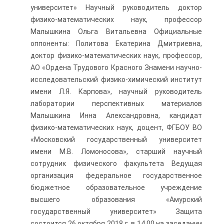
университет» Научный руководитель доктор
физико-математических наук, профессор
Малышкина Ольга Витальевна Официальные
оппоненты: Политова Екатерина Дмитриевна,
доктор физико-математических наук, профессор,
АО «Ордена Трудового Красного Знамени науч­но-
исследовательский физико-химический институт
имени Л.Я. Карпова», научный ру­ководитель
лаборатории перспективных ма­териалов
Малышкина Инна Александровна, кандидат
физико-математических наук, доцент, ФГБОУ ВО
«Московский государственный университет
имени М.В. Ломоносова», старший научный
сотрудник физического факультета Ведущая
организация федеральное государственное
бюджетное образовательное учреждение
высшего образования «Амурский
государственный университет» Защита
состоится 26 октября 2018 г. в 14.00 на заседании