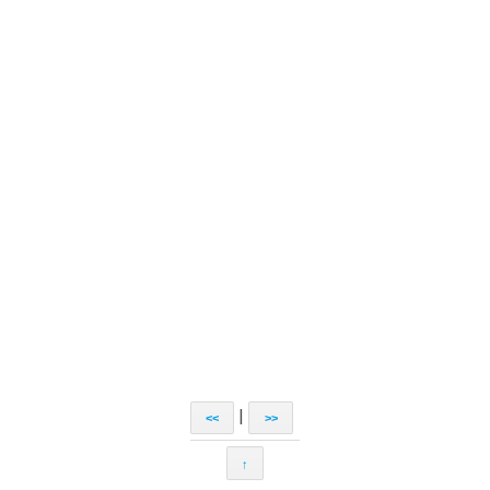
|
<<
>>
↑