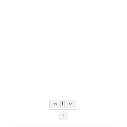
|
<<
>>
↑