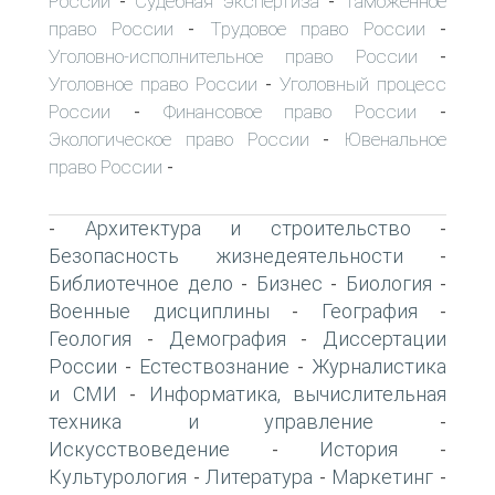
России
Судебная экспертиза
Таможенное
-
-
право России
Трудовое право России
-
-
Уголовно-исполнительное право России
-
Уголовное право России
Уголовный процесс
-
России
Финансовое право России
-
-
Экологическое право России
Ювенальное
-
право России
-
Архитектура и строительство
-
-
Безопасность жизнедеятельности
-
Библиотечное дело
Бизнес
Биология
-
-
-
Военные дисциплины
География
-
-
Геология
Демография
Диссертации
-
-
России
Естествознание
Журналистика
-
-
и СМИ
Информатика, вычислительная
-
техника и управление
-
Искусствоведение
История
-
-
Культурология
Литература
Маркетинг
-
-
-