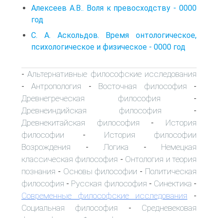
Алексеев А.В.. Воля к превосходству - 0000
год
С. А. Аскольдов. Время онтологическое,
психологическое и физическое - 0000 год
Альтернативные философские исследования
-
Антропология
Восточная философия
-
-
-
Древнегреческая философия
-
Древнеиндийская философия
-
Древнекитайская философия
История
-
философии
История философии
-
Возрождения
Логика
Немецкая
-
-
классическая философия
Онтология и теория
-
познания
Основы философии
Политическая
-
-
философия
Русская философия
Синектика
-
-
-
Современные философские исследования
-
Социальная философия
Средневековая
-