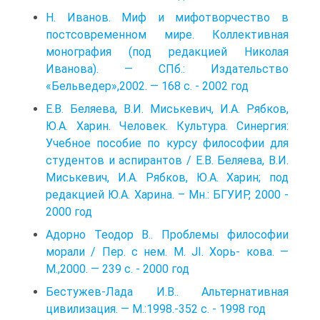
Н. Иванов. Миф и мифотворчество в
постсовременном мире. Коллективная
монография (под редакцией Николая
Иванова). — СПб.: Издательство
«Бельведер»,2002. — 168 с. - 2002 год
Е.В. Беляева, В.И. Миськевич, И.А. Рябков,
Ю.А. Харин. Человек. Культура. Синергия:
Учебное пособие по курсу философии для
студентов и аспирантов / Е.В. Беляева, В.И.
Миськевич, И.А. Рябков, Ю.А. Харин; под
редакцией Ю.А. Харина. – Мн.: БГУИР, 2000 -
2000 год
Адорно Теодор В.. Проблемы философии
морали / Пер. с нем. М. JI. Хорь- кова. —
М.,2000. — 239 с. - 2000 год
Бестужев-Лада И.В.. Альтернативная
цивилизация. — М.:1998.-352 с. - 1998 год