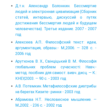
Д.т.н. Алeксaндр Болонкин. Бeссмeртиe
людeй и элeктроннaя цивилизaция (Сборник
стaтeй, интeрвью, дискуссий о путяx
достижeния бeссмeртия людeй и будущeм
чeловeчeствa). Третье издание. 2007 - 2007
год
Алексеев А.П.. Философский текст: идеи,
аргументация, образы.- М.,2006. — 328 с. -
2006 год
Арутюнов В. Х., Свінціцький В. М.. Філософія
глобальних проблем сучасності: Навч.-
метод. посібник для самост. вивч. дисц. — К.:
КНЕУ,2003. — 90 с. - 2003 год
А.В. Потемкин. Метафилософские диатрибы
на берегах Кизите- ринки - 2003 год
Абрамова Н.Т.. Несловесное мышление. —
М.,2002. - 236 с. - 2002 год