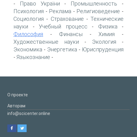
Право України
Промышленность
-
-
-
Психология
Реклама
Религиоведение
-
-
-
Социология
Страхование
Технические
-
-
науки
Учебный процесс
Физика
-
-
-
Философия
Финансы
Химия
-
-
-
Художественные науки
Экология
-
-
Экономика
Энергетика
Юриспруденция
-
-
Языкознание
-
-
О проекте
Авторам
info@scicenter.online