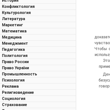
История
Конфликтология
Культурология
Литература
Маркетинг
Математика
доказат
Медицина
чувство
Менеджмент
Чтобы с
Педагогика
использ
Политология
Это
Право России
приме
Право України
Промышленность
Ден
Психология
безус
говор
Реклама
Религиоведение
Социология
Страхование