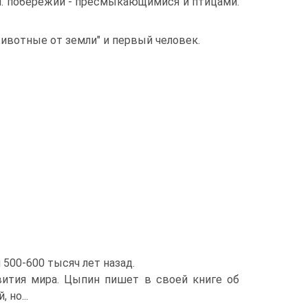
и. побережий - пресмыкающимися и птицами.
животные от земли" и первый человек.
500-600 тысяч лет назад.
звития мира. Цыпин пишет в своей книге об
но...