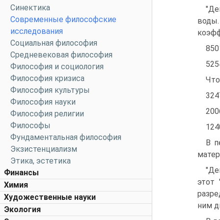
Синектика
"Де
Современные философские
воды.
исследования
коэфф
Социальная философия
8501
Средневековая философия
525
Философия и социология
Философия кризиса
Что
Философия культуры
324
Философия науки
200
Философия религии
Философы
124
Фундаментальная философия
В п
Экзистенциализм
матер
Этика, эстетика
"Де
Финансы
этот 
Химия
разре
Художественные науки
ним д
Экология