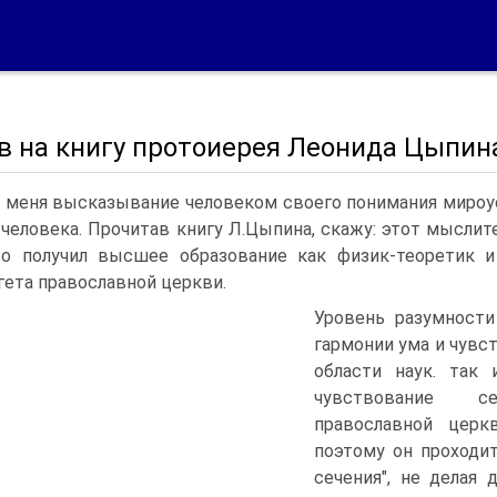
 на книгу протоиерея Леонида Цыпина
 меня высказывание человеком своего понимания мироу
 человека. Прочитав книгу Л.Цыпина, скажу: этот мыслит
то получил высшее образование как физик-теоретик 
гета православной церкви.
Уровень разумности
гармонии ума и чувс
области наук. так 
чувствование се
православной церк
поэтому он проходи
сечения", не делая