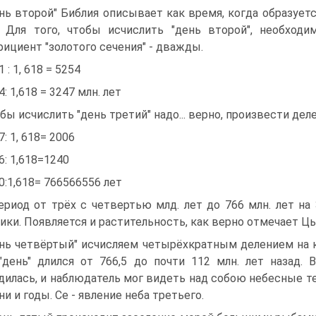
нь второй" Библия описывает как время, когда образуетс
 Для того, чтобы исчислить "день второй", необходи
ициент "золотого сечения" - дважды.
 : 1, 618 = 5254
4: 1,618 = 3247 млн. лет
бы исчислить "день третий" надо... верно, произвести де
7: 1, 618= 2006
6: 1,618=1240
0:1,618= 766566556 лет
ериод от трёх с четвертью млд. лет до 766 млн. лет на
ики. Появляется и растительность, как верно отмечает Ц
нь четвёртый" исчисляем четырёхкратным делением на ко
"день" длился от 766,5 до почти 112 млн. лет назад. 
дилась, и наблюдатель мог видеть над собою небесные тел
ни и годы. Се - явление неба третьего.