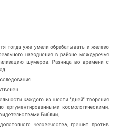
отя тогда уже умели обрабатывать и железо
реального наводнения в районе междуречья
вилизацию шумеров. Разница во времени с
од.
исследования.
ственен.
тельности каждого из шести "дней" творения
но аргументированными космологическими,
свидетельствами Библии,
 допотопного человечества, грешит против