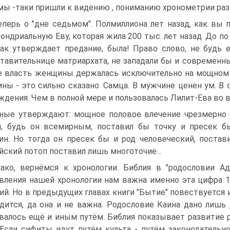
мы -таки пришли к видению , пониманию хронометрии раз
еперь о "дне седьмом". Полмиллиона лет назад, как вы 
ондриальную Еву, которая жила 200 тыс. лет назад. До п
как утверждает предание, была! Право слово, не будь е
тавительнице матриархата, не западали бы и современн
 власть женщины держалась исключительно на мощном 
ны - это сильно сказано. Самца. В мужчине ценен ум. В
ждения. Чем в полной мере и пользовалась Лилит-Ева во 
ные утверждают: мощное половое влечение чрезмерно з
, будь он всемирным, поставил бы точку и пресек 
н. Но тогда он пресек бы и род человеческий, постав
йский потоп поставил лишь многоточие...
ако, вернёмся к хронологии. Библия в "родословии Ад
вления нашей хронологии нам важна именно эта цифра 1
ий. Но в предыдущих главах книги "Бытие" повествуется 
дится, да она и не важна. Родословие Каина дано лишь 
валось ещё и иным путём. Библия показывает развитие р
 Если сифиты идут путём культа - путём законодательн