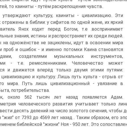
тей, то каиниты - путём раскрепощения чувств.
 утверждают культуру, каиниты - цивилизацию. Эти
к отражены в библии: у сифитов по одной жене, их яркий
авитель Янох ходит перед Богом, т.е .воспринимает
льные знания, истины и распространяет их среди людей.
 на одножёнстве не зациклены, идут в освоении мира
 проб и ошибок - и именно потомки Каина становятся
одами, создателями музыкальных инструментов,
ами - т.е. ремесленниками. Человечество может
ься и движется вперёд только двумя этими путями:
 цивилизацию и культуру. Лишь путь культа - отрыв от
ого мира. Путь лишь цивилизационный - увязание в
быта, потребительства.
к, около 562 тысяч лет назад появляется Адам.
метрия человеческого развития учитывает только лин
вести десять делений на число золотого сечения, чтобы д
н "жил" от 7393 до 4569 лет назад . Таким образом, его э
еменем библейской "жизни" Ноя - 950 лет. Это сопоставле