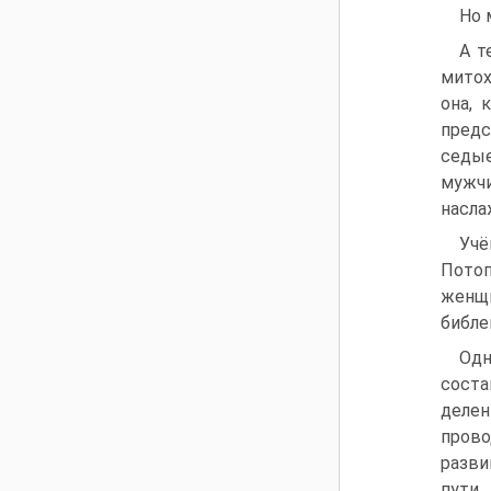
Но 
А т
митох
она, 
предс
седые
мужчи
насла
Учё
Потоп
женщи
библе
Одн
соста
делен
прово
разви
пути.