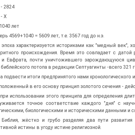
 - 2824
 - Х
 1040 лет
ерь 4569+1040 = 5609 лет, т.е. 3567 год до н.э.
 эпоха характеризуется историками как "медный век", х
ритного происхождения. Время это совпадает с датой 
 и Евфрата, почти уничтожившего зарождающуюся ци
 библейского потопа в редакции Септуагинты -всего 321 г
а подвести итоги предпринятого нами хронологического 
- положенный в его основу принцип золотого сечения - дей
- при использовании этого принципа для определения дли
уживается точное соответствие каждого "дня" с науч
гическими, биологическими и историческими данными и 
 Библия, жёстко и грубо разделяя два пути развития
тивной истины в угоду истине религиозной.