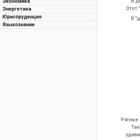
В д
Экономика
Этот "
Энергетика
Юриспруденция
В "
Языкознание
Учёные 
Так
удиви