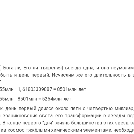
( Бога ли, Его ли творения) всегда одна, и она неумоли
быть и день первый. Исчислим же его длительность в 
"
55млн. : 1, 61803339887 = 8501млн. лет
55млн - 8501млн = 5254млн. лет
к, день первый длился около пяти с четвертью миллиа
 возникновения света, его трансформации в звёзды пер
. В конце первого "дня" жизнь большинства этих звёзд з
ив космос тяжёлыми химическими элементами, необходи