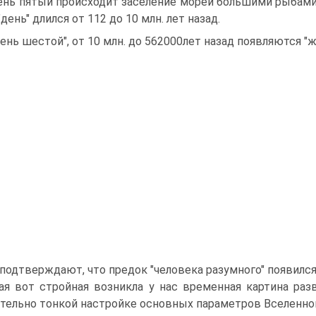
ень пятый происходит заселение морей большими рыбам
день" длился от 112 до 10 млн. лет назад.
день шестой", от 10 млн. до 562000лет назад появляются "
подтверждают, что предок "человека разумного" появился 
ая вот стройная возникла у нас временная картина ра
тельно тонкой настройке основных параметров Вселенной, 