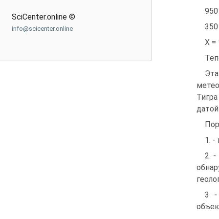
950
SciCenter.online ©
350
info@scicenter.online
Х =
Теп
Эта
метео
Тигра
датой
Пор
1. 
2. 
обнар
геоло
3 -
объек