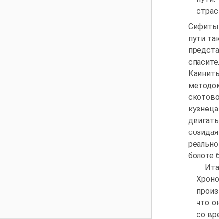
страс
Сифиты
пути та
предст
спасите
Каиниты
методом
скотов
кузнец
двигат
созидая
реальн
болоте 
Ита
Хроно
произ
что о
со вр