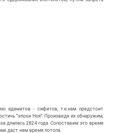
ию адамитов - сифитов, т.е.нам предстоит
остичь "эпохи Ноя". Произведя их обнаружим,
поха длилась 2824 года. Сопоставим это время
ние даст нам время потопа.