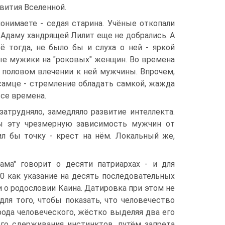
вития Вселенной.
понимаете - седая старина. Учёные откопали
о Адаму хандрящей Лилит еще не добрались. А
ё тогда, не было бы и слуха о ней - яркой
ые мужики на "роковых" женщин. Во времена
половом влечении к ней мужчины. Впрочем,
 самце - стремление обладать самкой, жажда
все времена.
атрудняло, замедляло развитие интеллекта.
бы эту чрезмерную зависимость мужчин от
ил бы точку - крест на нём. Локальный же,
ама" говорит о десяти патриархах - и для
0 как указание на десять последовательных
и о родословии Каина. Датировка при этом не
для того, чтобы показать, что человечество
ода человеческого, жёстко выделяя два его
ого сдерживания инстинктов, путём запрета