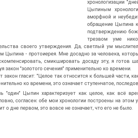
хронологизации "дне
Цыпиным хронологи
аморфной и неубеди
обращение Цыпина к 
подтверждению боже
трезвом уме нико
ельства своего утверждения. Да, светлый ум мыслите
м Цыпина - протоиерея. Мне досадно за человека, котор
компенсировать, смикшировать досаду эту, я готов ш
уя закон "золотого сечения" применительно ко времени.
т закон гласит: "Целое так относится к большей части, к
нительно ко времени, это означает ступенчатое, последов
ь "один" Цыпин характеризует как целое, как всё вре
ловно, согласен: обе мои хронологии построены на этом 
ит о дне первом, это вовсе не означает, что его не было.