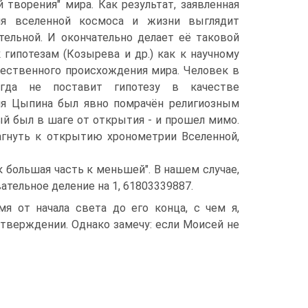
й творения" мира. Как результат, заявленная
я вселенной космоса и жизни выглядит
тельной. И окончательно делает её таковой
гипотезам (Козырева и др.) как к научному
ственного происхождения мира. Человек в
гда не поставит гипотезу в качестве
ля Цыпина был явно помрачён религиозным
ый был в шаге от открытия - и прошел мимо.
агнуть к открытию хронометрии Вселенной,
ак большая часть к меньшей". В нашем случае,
ательное деление на 1, 61803339887.
мя от начала света до его конца, с чем я,
утверждении. Однако замечу: если Моисей не