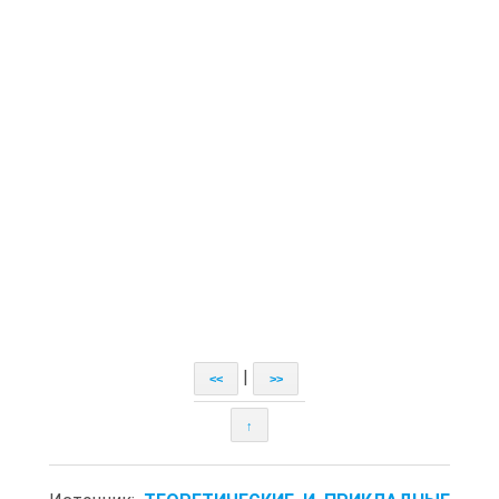
|
<<
>>
↑