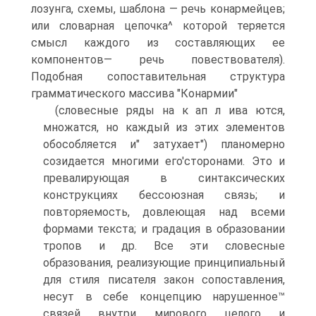
лозунга, схемы, шаблона — речь конармейцев;
или словарная цепочка^ которой теряется
смысл каждого из составляющих ее
компонентов— речь повествователя).
Подобная сопоставительная структура
грамматического массива "Конармии"
(словесные ряды на к ап л ива ются,
множатся, но каждый из этих элементов
обособляется и" затухает") планомерно
созидается многими его'сторонами. Это и
превалирующая в синтаксических
конструкциях бессоюзная связь; и
повторяемость, довлеющая над всеми
формами текста; и градация в образовании
тропов и др. Все эти словесные
образования, реализующие принципиальный
для стиля писателя закон сопоставления,
несут в себе концепцию нарушенное™
связей внутри мирового целого и