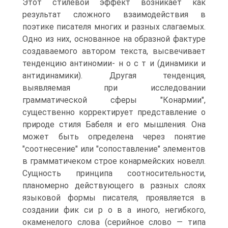
Этот стилевой эффект возникает как
результат сложного взаимодействия в
поэтике писателя многих и разных слагаемых.
Одно из них, основанное на образной фактуре
создаваемого автором текста, высвечивает
тенденцию антиномии- н о с т и (динамики и
антидинамики). Другая тенденция,
выявляемая при исследовании
грамматической сферы "Конармии",
существенно корректирует представление о
природе стиля Бабеля и его мышления. Она
может быть определена через понятие
"соотнесение" или "сопоставление" элементов
в грамматичеком строе конармейских новелл.
Сущность принципа соотносительности,
планомерно действующего в разных слоях
языковой формы писателя, проявляется в
создании фик си р о в а иного, негибкого,
окаменелого слова (серийное слово — типа