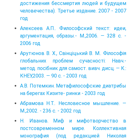
достижeния бeссмeртия людeй и будущeм
чeловeчeствa). Третье издание. 2007 - 2007
год
Алексеев А.П.. Философский текст: идеи,
аргументация, образы.- М.,2006. — 328 с. -
2006 год
Арутюнов В. Х., Свінціцький В. М.. Філософія
глобальних проблем сучасності: Навч.-
метод. посібник для самост. вивч. дисц. — К.:
КНЕУ,2003. — 90 с. - 2003 год
А.В. Потемкин. Метафилософские диатрибы
на берегах Кизите- ринки - 2003 год
Абрамова Н.Т.. Несловесное мышление. —
М.,2002. - 236 с. - 2002 год
Н. Иванов. Миф и мифотворчество в
постсовременном мире. Коллективная
монография (под редакцией Николая