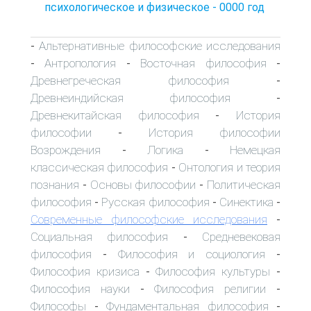
психологическое и физическое - 0000 год
Альтернативные философские исследования
-
Антропология
Восточная философия
-
-
-
Древнегреческая философия
-
Древнеиндийская философия
-
Древнекитайская философия
История
-
философии
История философии
-
Возрождения
Логика
Немецкая
-
-
классическая философия
Онтология и теория
-
познания
Основы философии
Политическая
-
-
философия
Русская философия
Синектика
-
-
-
Современные философские исследования
-
Социальная философия
Средневековая
-
философия
Философия и социология
-
-
Философия кризиса
Философия культуры
-
-
Философия науки
Философия религии
-
-
Философы
Фундаментальная философия
-
-