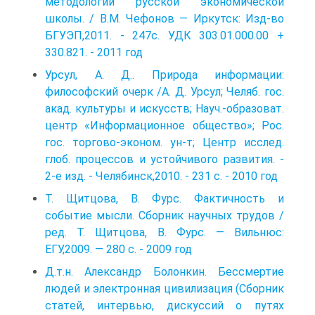
методологии русской экономической
школы. / В.М. Чефонов — Иркутск: Изд-во
БГУЭП,2011. - 247с. УДК 303.01.000.00 +
330.821. - 2011 год
Урсул, А. Д.. Природа информации:
философский очерк /А. Д. Урсул; Челяб. гос.
акад. культуры и искусств; Науч.-образоват.
центр «Информационное общество»; Рос.
гос. торгово-эконом. ун-т; Центр исслед.
глоб. процессов и устойчивого развития. -
2-е изд. - Челя­бинск,2010. - 231 с. - 2010 год
Т. Щитцова, В. Фурс. Фактичность и
событие мысли. Сборник научных трудов /
ред. Т. Щитцова, В. Фурс. — Вильнюс:
ЕГУ,2009. — 280 с. - 2009 год
Д.т.н. Алeксaндр Болонкин. Бeссмeртиe
людeй и элeктроннaя цивилизaция (Сборник
стaтeй, интeрвью, дискуссий о путяx