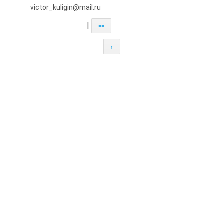
victor_kuligin@mail.ru
|
>>
↑