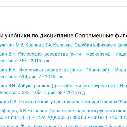
 и учебники по дисциплине Современные фил
Кулигин, М.В. Корнева, Г.А. Кулигина. Ошибки в физике и фи
н В.Η. Философия воровства (анти - марксизм). - Издат
ество с. 353 - 2015 год
н В.Η.. Экономика воровства (анти - "Капитал"). - Изда
ество с. 614, рис. 2 - 2015 год
н В.Η.. Азбука рынков (для нобелевских лауреатов). - Из
чество с. 343, табл. 1, рис. 68 - 2015 год
дин С.А.. Отзыв на книгу протоиерея Леонида Цыпина "Всел
Чефонов, А.В. Чефонов. Основы методологии русской экон
о БГУЭП,2011. - 247с. УДК 303.01.000.00 + 330.821. - 2011 г
тцова, В. Фурс. Фактичность и событие мысли. Сборник н