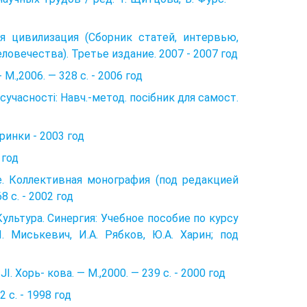
я цивилизaция (Сборник стaтeй, интeрвью,
овeчeствa). Третье издание. 2007 - 2007 год
М.,2006. — 328 с. - 2006 год
 сучасності: Навч.-метод. посібник для самост.
ринки - 2003 год
 год
 Коллективная монография (под редакцией
 с. - 2002 год
 Культура. Синергия: Учебное пособие по курсу
. Миськевич, И.А. Рябков, Ю.А. Харин; под
 Хорь- кова. — М.,2000. — 239 с. - 2000 год
 с. - 1998 год