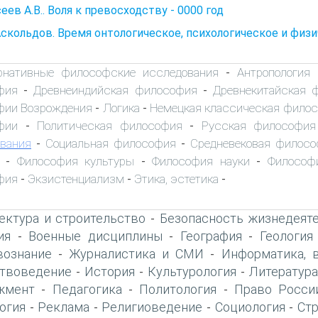
еев А.В.. Воля к превосходству - 0000 год
 Аскольдов. Время онтологическое, психологическое и физи
рнативные философские исследования
Антропология
-
фия
Древнеиндийская философия
Древнекитайская 
-
-
фии Возрождения
Логика
Немецкая классическая фило
-
-
фии
Политическая философия
Русская философия
-
-
вания
Социальная философия
Средневековая филос
-
-
Философия культуры
Философия науки
Философ
-
-
-
фия
Экзистенциализм
Этика, эстетика
-
-
-
ектура и строительство
Безопасность жизнедеят
-
ия
Военные дисциплины
География
Геология
-
-
-
вознание
Журналистика и СМИ
Информатика, 
-
-
твоведение
История
Культурология
Литература
-
-
-
жмент
Педагогика
Политология
Право Росси
-
-
-
огия
Реклама
Религиоведение
Социология
Ст
-
-
-
-