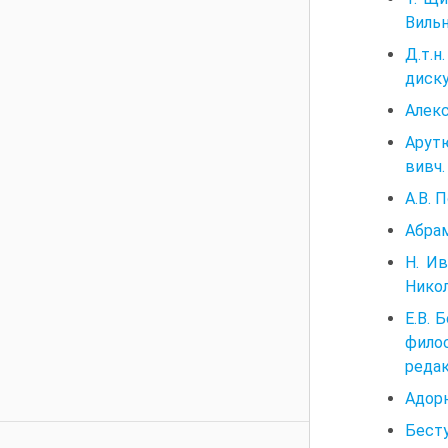
Вильн
Д.т.
диску
Алекс
Арутю
вивч.
А.В. 
Абрам
Н. И
Никол
Е.В. 
фило
редак
Адорн
Бесту