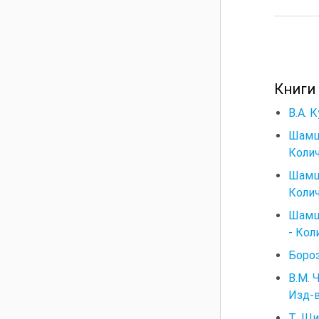
Книги
В.А. 
Шамши
Колич
Шамши
Колич
Шамши
- Коли
Бороз
В.М. 
Изд-в
Т. Щи