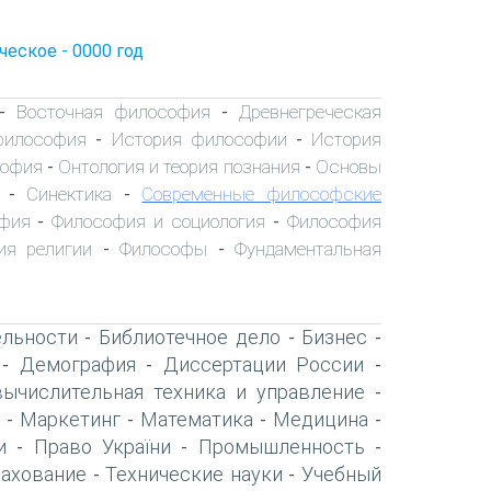
ческое - 0000 год
Восточная философия
Древнегреческая
-
-
философия
История философии
История
-
-
софия
Онтология и теория познания
Основы
-
-
Синектика
Современные философские
-
-
офия
Философия и социология
Философия
-
-
ия религии
Философы
Фундаментальная
-
-
ельности
Библиотечное дело
Бизнес
-
-
-
Демография
Диссертации России
-
-
-
вычислительная техника и управление
-
Маркетинг
Математика
Медицина
-
-
-
-
и
Право України
Промышленность
-
-
-
рахование
Технические науки
Учебный
-
-