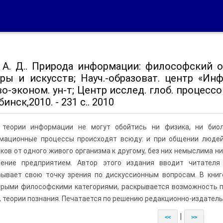
 А. Д.. Природа информации: философский оче
уры и искусств; Науч.-образоват. центр «Ин
о-эконом. ун-т; Центр исслед. глоб. процессов
бинск,2010. - 231 с.. 2010
 теории информации не могут обойтись ни физика, ни биоло
мационные процессы происходят всюду: и при общении людей 
ков от одного живого организма к другому, без них немыслима ни
ление предприятием. Автор этого издания вводит читателя
зывает свою точку зрения по дискуссионным вопросам. В книг
орыми философскими категориями, раскрывается возможность 
, теории познания. Печатается по решению редакционно-издатель
|
<<
>>