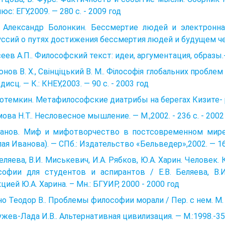
юс: ЕГУ,2009. — 280 с. - 2009 год
н. Алeксaндр Болонкин. Бeссмeртиe людeй и элeктроннa
ссий о путяx достижeния бeссмeртия людeй и будущeм чeл
еев А.П.. Философский текст: идеи, аргументация, образы.- 
нов В. Х., Свінціцький В. М.. Філософія глобальних проблем
 дисц. — К.: КНЕУ,2003. — 90 с. - 2003 год
Потемкин. Метафилософские диатрибы на берегах Кизите- 
ова Н.Т.. Несловесное мышление. — М.,2002. - 236 с. - 2002
ванов. Миф и мифотворчество в постсовременном мире.
ая Иванова). — СПб.: Издательство «Бельведер»,2002. — 168
Беляева, В.И. Миськевич, И.А. Рябков, Ю.А. Харин. Человек.
софии для студентов и аспирантов / Е.В. Беляева, В.И
цией Ю.А. Харина. – Мн.: БГУИР, 2000 - 2000 год
о Теодор В.. Проблемы философии морали / Пер. с нем. М. JI.
жев-Лада И.В.. Альтернативная цивилизация. — М.:1998.-352