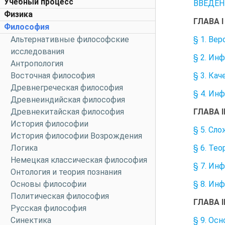
Учебный процесс
ВВЕДЕН
Физика
ГЛАВА 
Философия
§ 1. Ве
Альтернативные философские
исследования
§ 2. Ин
Антропология
§ 3. Ка
Восточная философия
Древнегреческая философия
§ 4. Ин
Древнеиндийская философия
ГЛАВА 
Древнекитайская философия
История философии
§ 5. Сл
История философии Возрождения
§ 6. Те
Логика
Немецкая классическая философия
§ 7. Ин
Онтология и теория познания
§ 8. Ин
Основы философии
Политическая философия
ГЛАВА 
Русская философия
§ 9. Ос
Синектика