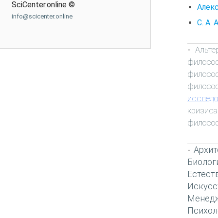
SciCenter.online ©
Алекс
info@scicenter.online
С. А.
Альте
-
филосо
филосо
филосо
исследо
кризиса
филосо
Архит
-
Биолог
Естест
Искусс
Менед
Психол