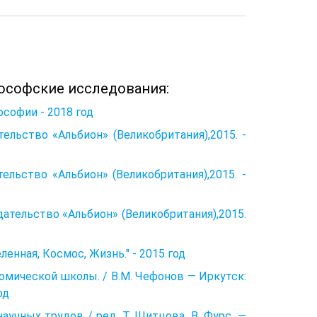
ософские исследования:
лософии - 2018 год
ельство «Альбион» (Великобритания),2015. -
тельство «Альбион» (Великобритания),2015. -
дательство «Альбион» (Великобритания),2015.
енная, Космос, Жизнь." - 2015 год
омической школы. / В.М. Чефонов — Иркутск:
од
аучных трудов / ред. Т. Щитцова, В. Фурс. —