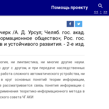
Помощь проекту
<<
↑
>>
рк /А. Д. Урсул; Челяб. гос. акад.
формационное общество»; Рос. гос.
 и устойчивого развития. - 2-е изд.
гия, ни лингвистика, ни многие другие науки.
друг с другом, и при передаче наследственных
 рабо­та сложного автоматического устройства, ни
 в круг основных понятий теории информации,
е рассмат­ривается связь понятия информации с
применения теоретико-информационного метода в
ского совета ЧГ АКИ