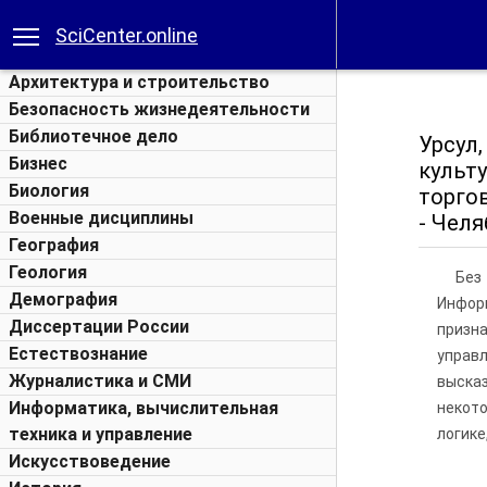
SciCenter.online
Архитектура и строительство
Безопасность жизнедеятельности
Библиотечное дело
Урсул,
Бизнес
культ
Биология
торгов
Военные дисциплины
- Челя­
География
Геология
Без
Демография
Инфор
Диссертации России
призна
Естествознание
управ
Журналистика и СМИ
выска
Информатика, вычислительная
некот
техника и управление
логике
Искусствоведение