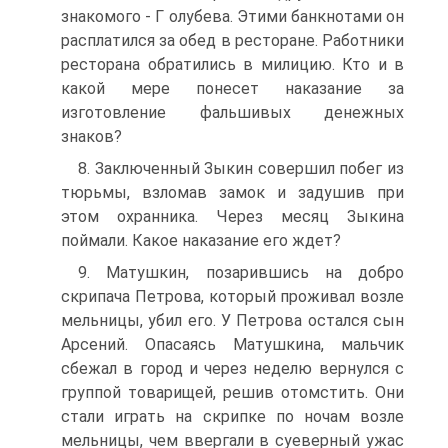
знакомого - Г олубева. Этими банкнотами он
расплатился за обед в ресторане. Работники
ресторана обратились в милицию. Кто и в
какой мере понесет наказание за
изготовление фальшивых денежных
знаков?
8. Заключенный Зыкин совершил побег из
тюрьмы, взломав замок и задушив при
этом охранника. Через месяц Зыкина
поймали. Какое наказание его ждет?
9. Матушкин, позарившись на добро
скрипача Петрова, который проживал возле
мельницы, убил его. У Петрова остался сын
Арсений. Опасаясь Матушкина, мальчик
сбежал в город и через неделю вернулся с
группой товарищей, решив отомстить. Они
стали играть на скрипке по ночам возле
мельницы, чем ввергали в суеверный ужас