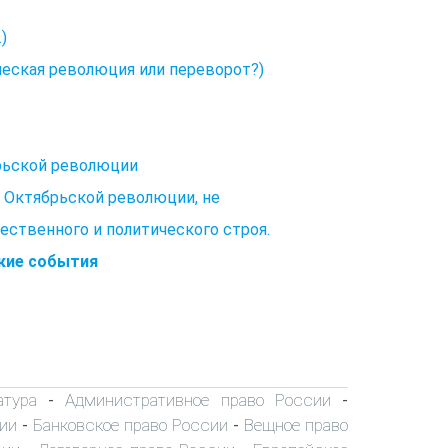
)
ческая революция или переворот?)
брьской революции
 Октябрьской революции, не
ственного и политического строя.
ские события
атура
Административное право России
-
-
ии
Банковское право России
Вещное право
-
-