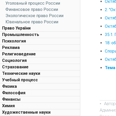
Октяб
Уголовный процесс России
Финансовое право России
2. "О
Экологическое право России
Октяб
Ювенальное право России
Октяб
Право України
35.1.
Промышленность
Психология
18. о
Реклама
Спор
Религиоведение
Октяб
Социология
Страхование
Тема 
Технические науки
Учебный процесс
Физика
Философия
Финансы
Автор
-
Химия
Админис
Художественные науки