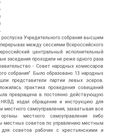
ю
о
и
я
ь
е роспуска Учредительного собрания высшим
В перерывах между сессиями Всероссийского
ероссийский центральный исполнительный
е заседания проходили не реже одного раза
правительство - Совет народных комиссаров
ого собрания". Было образовано 13 народных
ошли представители партии левых эсеров.
сложилась практика проведения совещаний
 была превращена в постоянно действующую
. НКВД издал обращение и инструкцию для
м местного самоуправления, захватывая все
 органы местного самоуправления либо
лы местных советов по управлению местным
 для советов рабочих с крестьянскими и