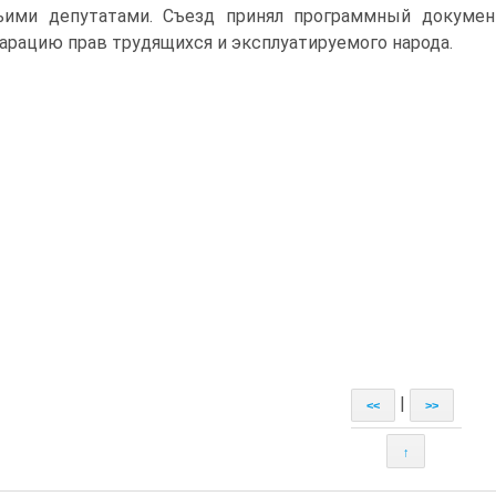
ьими депутатами. Съезд принял программный докуме
арацию прав трудящихся и эксплуатируемого народа.
|
<<
>>
↑