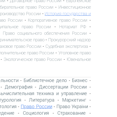
сии
Договорное право России
Европейское
-
-
бирательное право России
Инвестиционное
-
производство России
История государства и
-
аво России
Корпоративное право России
-
-
ипальное право России
Нотариат РФ
-
-
Право социального обеспечения России
-
-
ринимательское право
Прокурорский надзор
-
аховое право России
Судебная экспертиза
-
-
полнительное право России
Уголовное право
-
Экологическое право России
Ювенальное
-
-
ельности
Библиотечное дело
Бизнес
-
-
-
Демография
Диссертации России
-
-
-
вычислительная техника и управление
-
турология
Литература
Маркетинг
-
-
-
тология
Право России
Право України
-
-
-
едение
Социология
Страхование
-
-
-