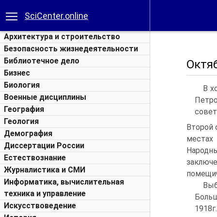
SciCenter.online
Архитектура и строительство
Безопасность жизнедеятельности
Библиотечное дело
Октяб
Бизнес
Биология
В х
Военные дисциплины
Петро
География
совет
Геология
Второй 
Демография
местах
Диссертации России
Народны
Естествознание
заключ
Журналистика и СМИ
помещич
Информатика, вычислительная
Выб
техника и управление
Больш
Искусствоведение
1918г