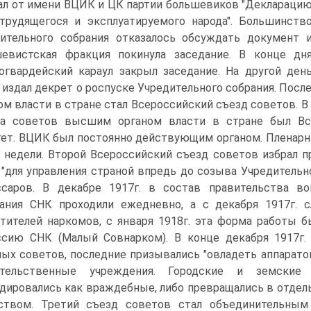
ал от имени ВЦИК и ЦК партии большевиков "Деклараци
трудящегося и эксплуатируемого народа". Большинств
ительного собрания отказалось обсуждать документ 
евистская фракция покинула заседание. В конце дн
огвардейский караул закрыл заседание. На другой ден
издал декрет о роспуске Учредительного собрания. Посл
ом власти в стране стал Всероссийский съезд советов. 
да советов высшим органом власти в стране был Вс
ет. ВЦИК был постоянно действующим органом. Пленарны
 недели. Второй Всероссийский съезд советов избрал 
 "для управления страной впредь до созыва Учредительн
саров. В декабре 1917г. в состав правительства в
ания СНК проходили ежедневно, а с декабря 1917г. 
тителей наркомов, с января 1918г. эта форма работы
сию СНК (Малый Совнарком). В конце декабря 1917г
ых советов, последние призывались "овладеть аппарато
ительственные учреждения. Городские и земские
дировались как враждебные, либо превращались в отде
йством. Третий съезд советов стал объединительным