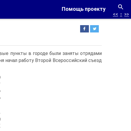
Помощь проекту
<<
↑
>>
евые пункты в городе были заняты отрядами
дня начал работу Второй Всероссийский съезд
а
т
о
ю
.
я
К