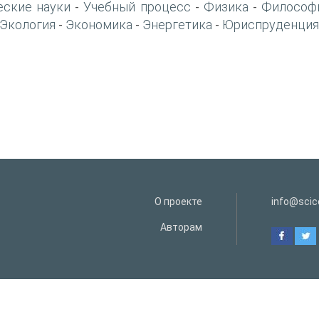
еские науки
Учебный процесс
Физика
Философ
-
-
-
Экология
Экономика
Энергетика
Юриспруденция
-
-
-
О проекте
info@scice
Авторам