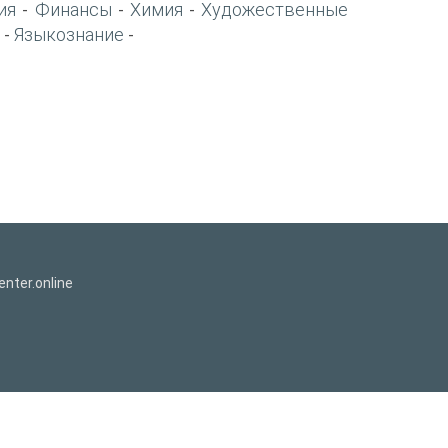
ия
Финансы
Химия
Художественные
-
-
-
Языкознание
-
-
nter.online