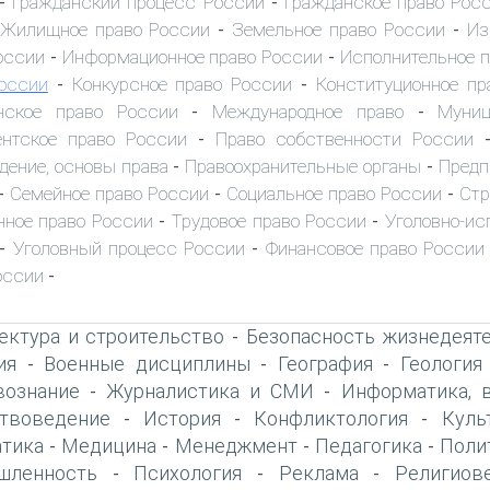
Гражданский процесс России
Гражданское право Рос
-
-
Жилищное право России
Земельное право России
Из
-
-
оссии
Информационное право России
Исполнительное 
-
-
оссии
Конкурсное право России
Конституционное пр
-
-
нское право России
Международное право
Муниц
-
-
нтское право России
Право собственности России
-
дение, основы права
Правоохранительные органы
Предп
-
-
Семейное право России
Социальное право России
Стр
-
-
-
ное право России
Трудовое право России
Уголовно-ис
-
-
Уголовный процесс России
Финансовое право России
-
-
оссии
-
ектура и строительство
Безопасность жизнедеят
-
ия
Военные дисциплины
География
Геология
-
-
-
вознание
Журналистика и СМИ
Информатика, 
-
-
твоведение
История
Конфликтология
Куль
-
-
-
тика
Медицина
Менеджмент
Педагогика
Поли
-
-
-
-
шленность
Психология
Реклама
Религиов
-
-
-