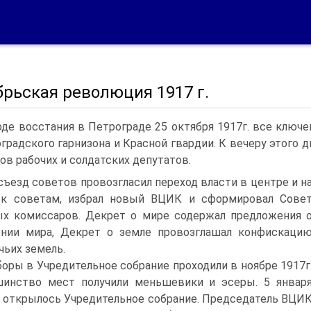
рьская революция 1917 г.
оде восстания в Петрограде 25 октября 1917г. все ключ
градского гарнизона и Красной гвардии. К вечеру этого 
ов рабочих и солдатских депутатов.
съезд советов провозгласил переход власти в центре и н
 к советам, избрал новый ВЦИК и сформировал Сове
х комиссаров. Декрет о мире содержал предложения 
ении мира, Декрет о земле провозглашал конфискаци
ьих земель.
оры в Учредительное собрание проходили в ноябре 1917г
инство мест получили меньшевики и эсеры. 5 январ
. открылось Учредительное собрание. Председатель ВЦИ