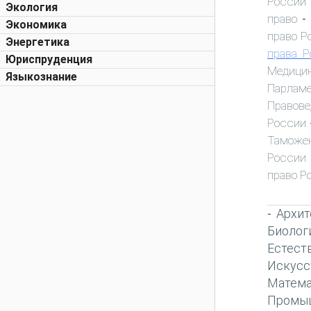
России
Экология
право
-
Экономика
право Р
Энергетика
права Р
Юриспруденция
Медици
Языкознание
Парламе
Правове
России
Таможен
России
право Р
Архит
-
Биолог
Естест
Искусс
Матема
Промы