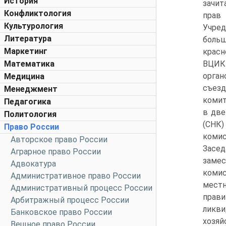
История
зачит
Конфликтология
прав 
Культурология
Учред
Литература
больш
Маркетинг
красн
Математика
ВЦИК 
орган
Медицина
съез
Менеджмент
комит
Педагогика
в две
Политология
(СНК)
Право России
комис
Авторское право России
Засед
Аграрное право России
замес
Адвокатура
комис
Административное право России
местн
Административный процесс России
прав
Арбитражный процесс России
ликви
Банковское право России
хозя
Вещное право России