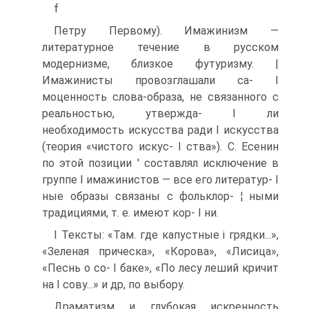
f
Петру Первому). Имажинизм —
литературное течение в русском
модернизме, близкое футуризму. |
Имажинисты провозглашали са- I
моценность слова-образа, не связанного с
реальностью, утвержда- I ли
необходимость искусства ради I искусства
(теория «чистого искус- I ства»). С. Есенин
по этой позиции ' составлял исключение в
группе I имажинистов — все его литератур- I
ные образы связаны с фольклор- ¦ ными
традициями, т. е. имеют кор- I ни.
I Тексты: «Там. где капустные і грядки...»,
«Зеленая прическа», «Корова», «Лисица»,
«Песнь о со- I баке», «По лесу леший кричит
на I сову...» и др, по выбору.
Драматизм и глубокая искренность