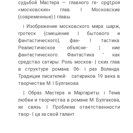
судьбой Мастера — главного ге- срgt;роя
«московских» глав. I Московские
(современные) | главы.
і Изображение московского мира: шарж,
гротеск (смешение I бытового и
фантастического), фан- I тастика.
Реалистическое объясне- ¦ ние
фантастического. Фантастика ' как
средство сатиры. Роль москов- | ских глав
в структуре романа. 06- i раз Воланда.
Традиции писателей- . сатириков 19 века в
творчестве М. I Булгакова.
| Образ Мастера и Маргариты. і Тема
любви и творчества в романе М. Булгакова,
их связь. I Проблема ответственности
твор- I ца за свой талант.