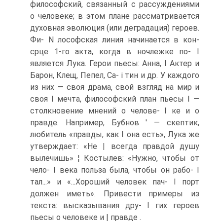
философский, связанный с рассуждениями
о человеке; в этом плане рассматривается
духовная эволюция (или деградация) героев.
Фи- N лософская линия начинается в кон-
срце 1-го акта, когда в ночлежке по- I
является Лука. Герои пьесы: Анна, I Актер и
Барон, Клещ, Пепел, Са- i тин и др. У каждого
из них — своя драма, свой взгляд на мир и
своя I мечта, философский план пьесы I —
столкновение мнений о челове- I ке и о
правде. Например, Бубнов ' — скептик,
любитель «правды, как I она есть», Лука же
утверждает: «Не | всегда правдой душу
вылечишь» ¦ Костылев: «Нужно, чтобы от
чело- I века польза была, чтобы он рабо- I
тал...» и «...Хороший человек пач- I порт
должен иметь». Привести примеры из
текста: высказывания дру- I гих героев
пьесы о человеке и | правде .