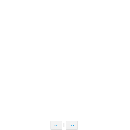
|
<<
>>