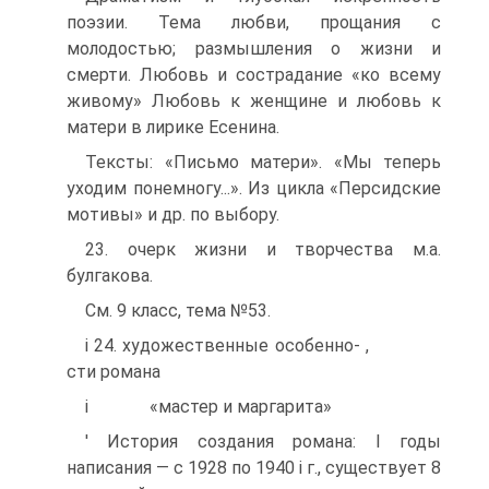
поэзии. Тема любви, прощания с
молодостью; размышления о жизни и
смерти. Любовь и сострадание «ко всему
живому» Любовь к женщине и любовь к
матери в лирике Есенина.
Тексты: «Письмо матери». «Мы теперь
уходим понемногу...». Из цикла «Персидские
мотивы» и др. по выбору.
23. очерк жизни и творчества м.а.
булгакова.
См. 9 класс, тема №53.
i 24. художественные особенно- ,
сти романа
i «мастер и маргарита»
' История создания романа: I годы
написания — с 1928 по 1940 і г., существует 8