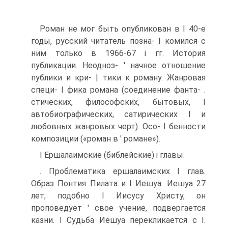
Роман не мог быть опубликован в I 40-е
годы, русский читатель позна- I комился с
ним только в 1966-67 і гг. История
публикации. Неодноз- ' начное отношение
публики и кри- | тики к роману. Жанровая
специ- I фика романа (соединение фанта- .
стических, философских, бытовых, I
автобиографических, сатирических I и
любовных жанровых черт). Осо- I бенности
композиции («роман в ' романе»).
I Ершалаимские (библейские) і главы.
. Проблематика ершалаимских I глав.
Образ Понтия Пилата и I Иешуа. Иешуа 27
лет; подобно I Иисусу Христу, он
проповедует ' свое учение, подвергается
казни. I Судьба Иешуа перекликается с I.