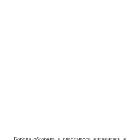
Борода обгорела, а пластмасса вплавилась в