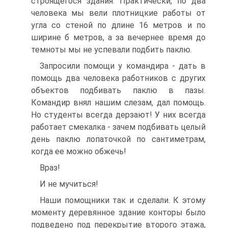
строящегося здания. Практически, по два
человека мы вели плотницкие работы от
угла со стеной по длине 16 метров и по
ширине б метров, а за вечернее время до
темноты мы не успевали подбить паклю.
Запросили помощи у командира - дать в
помощь два человека работников с других
объектов подбивать паклю в пазы.
Командир внял нашим слезам, дал помощь.
Но студенты всегда дерзают! У них всегда
работает смекалка - зачем подбивать целый
день паклю лопаточкой по сантиметрам,
когда ее можно обжечь!
Враз!
И не мучиться!
Наши помощники так и сделали. К этому
моменту деревянное здание конторы было
подведено под перекрытие второго этажа,