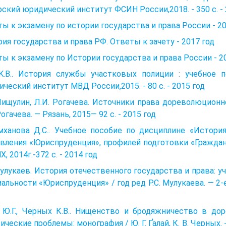
ский юридический институт ФСИН России,2018. - 350 с. - 
ы к экзамену по истории государства и права России - 20
ия государства и права РФ. Ответы к зачету - 2017 год
ы к экзамену по Истории государства и права России - 2
K.B.. История службы участковых полиции : учебное по
ческий институт МВД России,2015. - 80 с. - 2015 год
Пищулин, Л.И. Рогачева. Источники права дореволюционно
Рогачева. — Рязань, 2015— 92 с. - 2015 год
мханова Д.С.. Учебное пособие по дисциплине «История
вления «Юриспруденция», профилей подготовки «Гражданс
, 2014г.-372 с. - 2014 год
Мулукаев. История отечественного государства и права: 
альности «Юриспру­денция» / год ред P.C. Мулукаева. — 2-е 
й Ю.Г., Черных К.В.. Нищенство и бродяжничество в до
ические проблемы: монография / Ю. Г. Ґалай, К. В. Черных