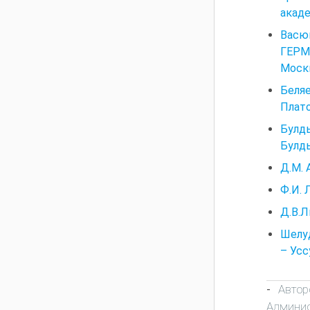
акаде
Вас
ГЕРМ
Москв
Беляе
Плато
Булды
Булды
Д.М. 
Ф.И. 
Д.В.Л
Шелуд
– Усс
Автор
-
Админис