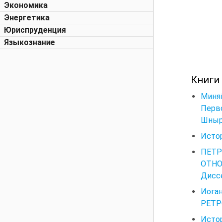
Экономика
Энергетика
Юриспруденция
Языкознание
Книги 
Миня
Перво
Шныро
Истор
ПЕТР
ОТНО
Диссе
Иог
РЕТР
Исто