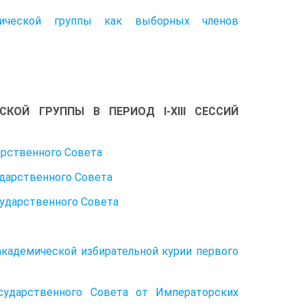
мической группы как выборных членов
ЕСКОЙ ГРУППЫ В ПЕРИОД I-XIII СЕССИЙ
дарственного Совета
сударственного Совета
осударственного Совета
академической избирательной курии первого
сударственного Совета от Императорских