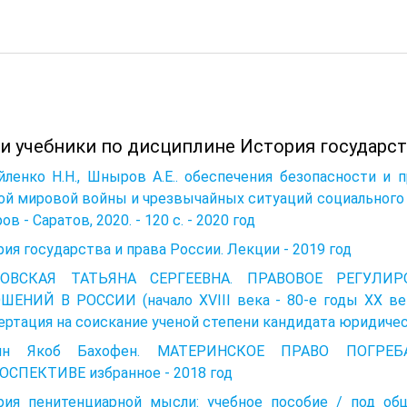
и учебники по дисциплине История государст
йленко Н.Н., Шныров А.Е.. обеспечения безопасности и
й мировой войны и чрезвычайных ситуаций социального ха
в - Саратов, 2020. - 120 с. - 2020 год
ия государства и права России. Лекции - 2019 год
ОВСКАЯ ТАТЬЯНА СЕРГЕЕВНА. ПРАВОВОЕ РЕГУЛИР
ШЕНИЙ В РОССИИ (начало XVIII века - 80-е годы ХХ 
ртация на соискание ученой степени кандидата юридически
анн Якоб Бахофен. МАТЕРИНСКОЕ ПРАВО ПОГ
ОСПЕКТИВЕ избранное - 2018 год
рия пенитенциарной мысли: учебное пособие / под общ