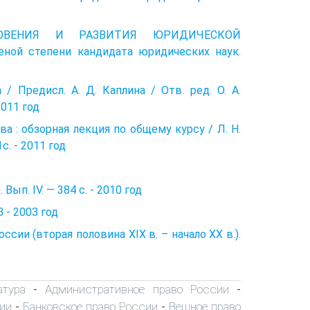
КНОВЕНИЯ И РАЗВИТИЯ ЮРИДИЧЕСКОЙ
ой степени кандидата юридических наук.
/ Предисл. А. Д. Каплина / Отв. ред. О. А.
2011 год
а : обзорная лекция по общему курсу / Л. H.
c. - 2011 год
ып. IV. — 384 с. - 2010 год
 - 200З год
сии (вторая половина XIX в. – начало XX в.).
атура
Административное право России
-
-
ии
Банковское право России
Вещное право
-
-