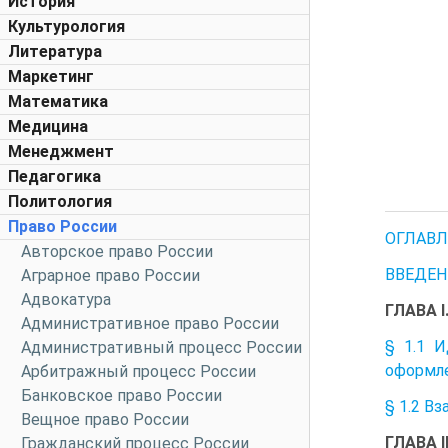
История
Культурология
Литература
Маркетинг
Математика
Медицина
Менеджмент
Педагогика
Политология
Право России
ОГЛАВЛ
Авторское право России
ВВЕДЕН
Аграрное право России
Адвокатура
ГЛАВА 
Административное право России
§ 1.1 И
Административный процесс России
оформл
Арбитражный процесс России
Банковское право России
§ 1.2 В
Вещное право России
ГЛАВА 
Гражданский процесс России