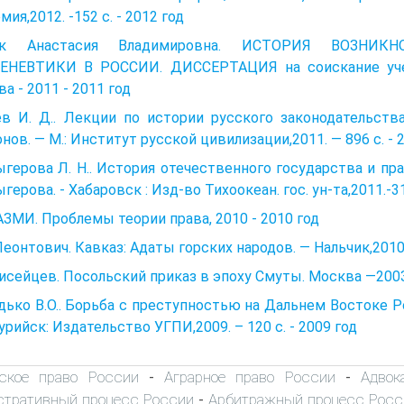
мия,2012. -152 с. - 2012 год
юк Анастасия Владимировна. ИСТОРИЯ ВОЗНИ
ЕНЕВТИКИ В РОССИИ. ДИССЕРТАЦИЯ на соискание учен
а - 2011 - 2011 год
в И. Д.. Лекции по истории русского законодательства 
нов. — М.: Институт русской цивилизации,2011. — 896 с. - 
герова Л. H.. История отечественного государства и прав
герова. - Хабаровск : Изд-во Тихоокеан. гос. ун-та,2011.-31
АЗМИ. Проблемы теории права, 2010 - 2010 год
Леонтович. Кавказ: Адаты горских народов. — Нальчик,2010. В
исейцев. Посольский приказ в эпоху Смуты. Москва —200З
ько В.О.. Борьба с преступностью на Дальнем Востоке Рос
урийск: Издательство УГПИ,2009. – 120 с. - 2009 год
ское право России
Аграрное право России
Адвок
-
-
тративный процесс России
Арбитражный процесс Росс
-