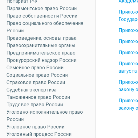
Академи
Нотариат РФ
Парламентское право России
Прилож
Право собственности России
Государ
Право социального обеспечения
Приложе
России
Правоведение, основы права
Приложе
Правоохранительные органы
Приложе
Предпринимательское право
Прокурорский надзор России
Прилож
Семейное право России
августа 
Социальное право России
Приложе
Страховое право России
закону о
Судебная экспертиза
Таможенное право России
Приложе
Трудовое право России
закону о
Уголовно-исполнительное право
России
Уголовное право России
Уголовный процесс России