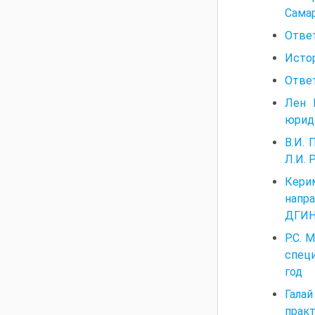
Самар
Ответ
Истор
Ответ
Лен 
юриди
В.И. 
Л.И. 
Кери
напра
ДГИНХ
P.C. 
специ
год
Гала
практ