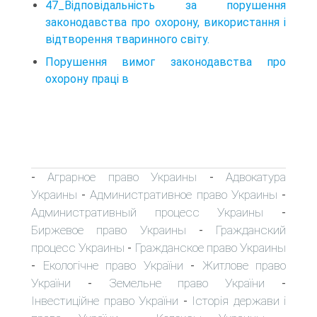
47_Відповідальність за порушення
законодавства про охорону, використання і
відтворення тваринного світу.
Порушення вимог законодавства про
охорону праці в
Аграрное право Украины
Адвокатура
-
-
Украины
Административное право Украины
-
-
Административный процесс Украины
-
Биржевое право Украины
Гражданский
-
процесс Украины
Гражданское право Украины
-
Екологічне право України
Житлове право
-
-
України
Земельне право України
-
-
Інвестиційне право України
Історія держави і
-