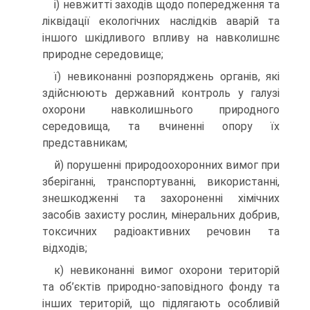
і) невжитті заходів щодо попередження та
ліквідації екологічних наслідків аварій та
іншого шкідливого впливу на навколишнє
природне середовище;
ї) невиконанні розпоряджень органів, які
здійснюють державний контроль у галузі
охорони навколишнього природного
середовища, та вчиненні опору їх
представникам;
й) порушенні природоохоронних вимог при
зберіганні, транспортуванні, використанні,
знешкодженні та захороненні хімічних
засобів захисту рослин, мінеральних добрив,
токсичних радіоактивних речовин та
відходів;
к) невиконанні вимог охорони територій
та об’єктів природно-заповідного фонду та
інших територій, що підлягають особливій