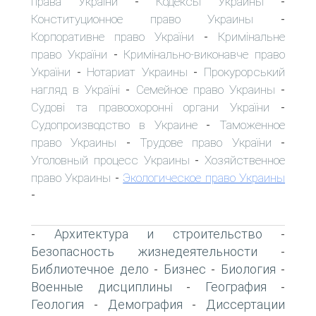
права України
Кодексы Украины
-
-
Конституционное право Украины
-
Корпоративне право України
Кримінальне
-
право України
Кримінально-виконавче право
-
України
Нотариат Украины
Прокурорський
-
-
нагляд в Україні
Семейное право Украины
-
-
Судові та правоохоронні органи України
-
Судопроизводство в Украине
Таможенное
-
право Украины
Трудове право України
-
-
Уголовный процесс Украины
Хозяйственное
-
право Украины
Экологическое право Украины
-
-
Архитектура и строительство
-
-
Безопасность жизнедеятельности
-
Библиотечное дело
Бизнес
Биология
-
-
-
Военные дисциплины
География
-
-
Геология
Демография
Диссертации
-
-