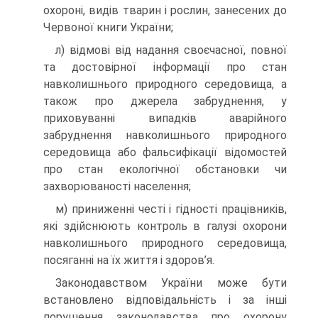
охороні, видів тварин і рослин, занесених до
Червоної книги України;
л) відмові від надання своєчасної, повної
та достовірної інформації про стан
навколишнього природного середовища, а
також про джерела забруднення, у
приховуванні випадків аварійного
забруднення навколишнього природного
середовища або фальсифікації відомостей
про стан екологічної обстановки чи
захворюваності населення;
м) приниженні честі і гідності працівників,
які здійснюють контроль в галузі охорони
навколишнього природного середовища,
посяганні на їх життя і здоров’я.
Законодавством України може бути
встановлено відповідальність і за інші
порушення законодавства про охорону