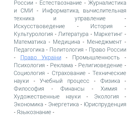
России
Естествознание
Журналистика
-
-
и СМИ
Информатика, вычислительная
-
техника и управление
-
Искусствоведение
История
-
-
Культурология
Литература
Маркетинг
-
-
-
Математика
Медицина
Менеджмент
-
-
-
Педагогика
Политология
Право России
-
-
Право України
Промышленность
-
-
-
Психология
Реклама
Религиоведение
-
-
-
Социология
Страхование
Технические
-
-
науки
Учебный процесс
Физика
-
-
-
Философия
Финансы
Химия
-
-
-
Художественные науки
Экология
-
-
Экономика
Энергетика
Юриспруденция
-
-
Языкознание
-
-