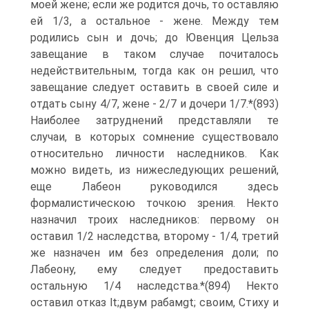
моей жене; если же родится дочь, то оставляю
ей 1/3, а остальное - жене. Между тем
родились сын и дочь; до Ювенция Цельза
завещание в таком случае почиталось
недействительным, тогда как он решил, что
завещание следует оставить в своей силе и
отдать сыну 4/7, жене - 2/7 и дочери 1/7.*(893)
Наиболее затруднений представляли те
случаи, в которых сомнение существовало
относительно личности наследников. Как
можно видеть, из нижеследующих решений,
еще Лабеон руководился здесь
формалистическою точкою зрения. Некто
назначил троих наследников: первому он
оставил 1/2 наследства, второму - 1/4, третий
же назначен им без определения доли; по
Лабеону, ему следует предоставить
остальную 1/4 наследства.*(894) Некто
оставил отказ lt;двум рабамgt; своим, Стиху и