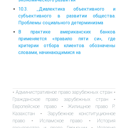
10.3. _Диалектика объективного и
субъективного в развитии общества.
Проблемы социального детерминизма
В практике американских банков
применяется «правило пяти си», где
критерии отбора клиентов обозначены
словами, начинающимися на
Административное право зарубежных стран
-
-
Гражданское право зарубежных стран
-
Европейское право
Жилищное право Р.
-
Казахстан
Зарубежное конституционное
-
право
Исламское право
История
-
-
государства и права Германии
История
-