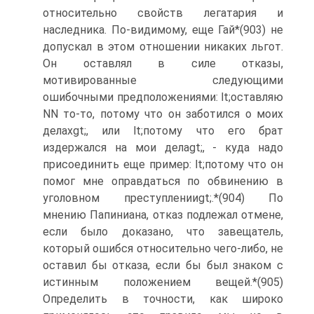
относительно свойств легатария и
наследника. По-видимому, еще Гай*(903) не
допускал в этом отношении никаких льгот.
Он оставлял в силе отказы,
мотивированные следующими
ошибочными предположениями: lt;оставляю
NN то-то, потому что он заботился о моих
делахgt;, или lt;потому что его брат
издержался на мои делаgt;, - куда надо
присоединить еще пример: lt;потому что он
помог мне оправдаться по обвинению в
уголовном преступленииgt;.*(904) По
мнению Папиниана, отказ подлежал отмене,
если было доказано, что завещатель,
который ошибся относительно чего-либо, не
оставил бы отказа, если бы был знаком с
истинным положением вещей.*(905)
Определить в точности, как широко