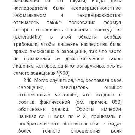
назначения на тот случай, когда дети
наследодателя были несовершеннолетние.
Формализмом и тенденциозностью
отличалось также толкование формул,
которые относились к лишению наследства
(exheredatio); в этой области вообще
требовали, чтобы лишение наследства было
прямо высказано в завещании, так что часто
не признавали за действительное такое
лишение, которое, однако, обнаруживалось из
самого завещания.*(900)
240. Могло случиться, что, составляя свое
завещание, завещатель ошибся
относительно чего-либо, что входило в
состав фактической (см. примеч. 880)
обстановки сделки. Юристы империи,
начиная со II века по Р. X., принимали в
соображение это обстоятельство в видах
более точного определения воли