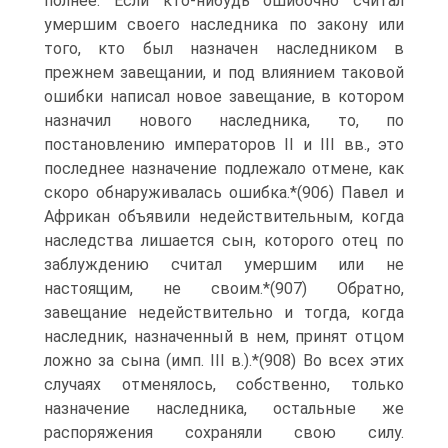
полнее. Если кто-нибудь ошибочно считал
умершим своего наследника по закону или
того, кто был назначен наследником в
прежнем завещании, и под влиянием таковой
ошибки написал новое завещание, в котором
назначил нового наследника, то, по
постановлению императоров II и III вв., это
последнее назначение подлежало отмене, как
скоро обнаруживалась ошибка.*(906) Павел и
Африкан объявили недействительным, когда
наследства лишается сын, которого отец по
заблуждению считал умершим или не
настоящим, не своим.*(907) Обратно,
завещание недействительно и тогда, когда
наследник, назначенный в нем, принят отцом
ложно за сына (имп. III в.).*(908) Во всех этих
случаях отменялось, собственно, только
назначение наследника, остальные же
распоряжения сохраняли свою силу.