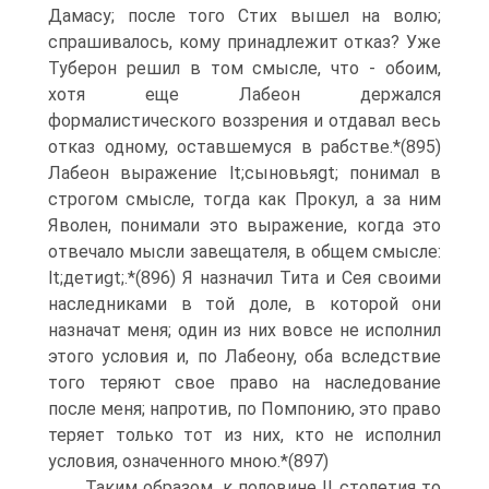
Дамасу; после того Стих вышел на волю;
спрашивалось, кому принадлежит отказ? Уже
Туберон решил в том смысле, что - обоим,
хотя еще Лабеон держался
формалистического воззрения и отдавал весь
отказ одному, оставшемуся в рабстве.*(895)
Лабеон выражение lt;сыновьяgt; понимал в
строгом смысле, тогда как Прокул, а за ним
Яволен, понимали это выражение, когда это
отвечало мысли завещателя, в общем смысле:
lt;детиgt;.*(896) Я назначил Тита и Сея своими
наследниками в той доле, в которой они
назначат меня; один из них вовсе не исполнил
этого условия и, по Лабеону, оба вследствие
того теряют свое право на наследование
после меня; напротив, по Помпонию, это право
теряет только тот из них, кто не исполнил
условия, означенного мною.*(897)
Таким образом, к половине II столетия то