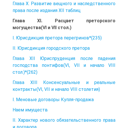
Глава X. Развитие вещного и наследственного
права после издания XII таблиц
Глава XI. Расцвет преторского
могущества(VI и VII стол.)
I. Юрисдикция претора перегринов*(235)
II. Юрисдикция городского претора
Глава XII Юриспруденция после падения
господства понтифов(VI, VII и начало VIII
стол.)*(262)
Глава XIII Консенсуальные и реальные
контракты(VI, VII и начало VIII столетия)
I. Меновые договоры Купля-продажа
Наем имуществ
II. Характер нового обязательственного права
и договора