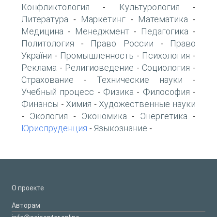
Конфликтология
Культурология
-
-
Литература
Маркетинг
Математика
-
-
-
Медицина
Менеджмент
Педагогика
-
-
-
Политология
Право России
Право
-
-
України
Промышленность
Психология
-
-
-
Реклама
Религиоведение
Социология
-
-
-
Страхование
Технические науки
-
-
Учебный процесс
Физика
Философия
-
-
-
Финансы
Химия
Художественные науки
-
-
Экология
Экономика
Энергетика
-
-
-
-
Юриспруденция
Языкознание
-
-
О проекте
Авторам