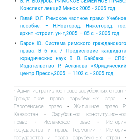
В. Н. Бохуров. РИМСКОЕ СЕМЕЙНОЕ ПРАВО.
Конспект лекций Минск 2005 - 2005 год
Галай Ю.Г.. Римское частное право: Учебное
пособие. – Н.Новгород: Нижегород. гос.
архит.-строит. ун-т,2005. – 85 с. - 2005 год
Барон Ю.. Система римского гражданского
права: В 6 кн. / Предисловие кандидата
юридических наук В. В. Байбака. — СПб.:
Издательство Р. Асланова «Юридический
центр Пресс»,2005. — 1102 с. - 2005 год
Административное право зарубежных стран
-
-
Гражданское право зарубежных стран
-
Европейское право
Жилищное право Р.
-
Казахстан
Зарубежное конституционное
-
право
Исламское право
История
-
-
государства и права Германии
История
-
государства и права зарубежных стран
-