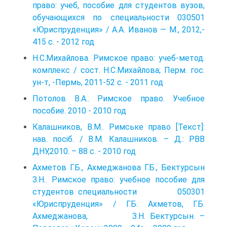
право: учеб, пособие для студентов вузов,
обучающих­ся по специальности 030501
«Юриспруденция» / А.А. Иванов — М., 2012,-
415 с. - 2012 год
Н.С.Михайлова. Римское право: учеб-метод.
комплекс / сост. Н.С.Михайлова; Перм. гос.
ун-т, -Пермь, 2011-52 с. - 2011 год
Потолов В.А.. Римское право. Учебное
пособие. 2010 - 2010 год
Калашников, В.М.. Римське право [Текст]:
нав. посіб. / В.М. Калашников. – Д.: РВВ
ДНУ,2010. – 88 с. - 2010 год
Ахметов Г.Б., Ахмеджанова Г.Б., Бектурсын
З.Н.. Римское право: учебное пособие для
студентов специальности 050301
«Юриспруденция» / Г.Б. Ахметов, Г.Б.
Ахмеджанова, З.Н. Бектурсын. –