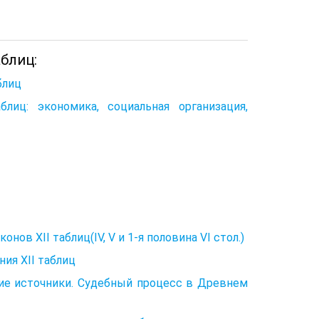
аблиц:
блиц
лиц: экономика, социальная организация,
нов XII таблиц(IV, V и 1-я половина VI стол.)
ния XII таблиц
кие источники. Судебный процесс в Древнем