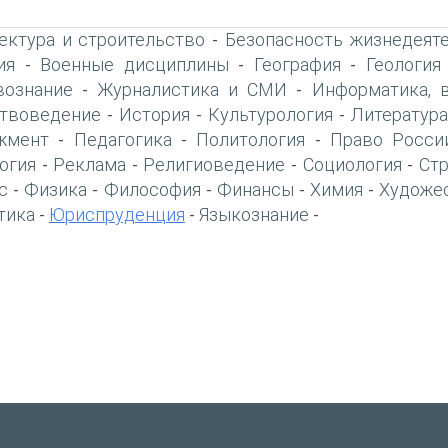
ектура и строительство
Безопасность жизнедеят
-
ия
Военные дисциплины
География
Геология
-
-
-
вознание
Журналистика и СМИ
Информатика, 
-
-
твоведение
История
Культурология
Литература
-
-
-
жмент
Педагогика
Политология
Право Росси
-
-
-
огия
Реклама
Религиоведение
Социология
Ст
-
-
-
-
с
Физика
Философия
Финансы
Химия
Художе
-
-
-
-
-
тика
Юриспруденция
Языкознание
-
-
-