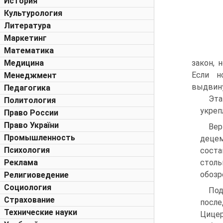
История
Культурология
Литература
Маркетинг
Математика
Медицина
закон, 
Если н
Менеджмент
выдвину
Педагогика
Эта
Политология
укрепл
Право России
Право України
Вер
Промышленность
децем
Психология
соста
Реклама
столь
обозр
Религиоведение
Социология
Под
Страхование
после
Технические науки
Цицер