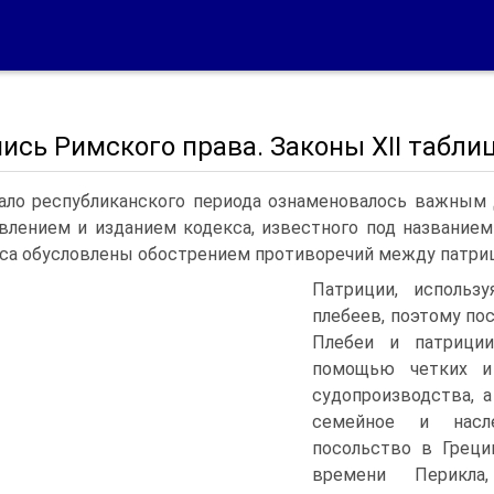
пись Римского права. Законы XII табли
ало республиканского периода ознаменовалось важным
влением и изданием кодекса, известного под названием 
са обусловлены обострением противоречий между патриц
Патриции, использу
плебеев, поэтому по
Плебеи и патрици
помощью четких и 
судопроизводства, а
семейное и насле
посольство в Греци
времени Перикл