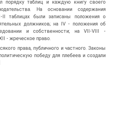
ал порядку таблиц и каждую книгу своего
одательства. На основании содержания
I-II таблицах были записаны положения о
оятельных должников; на IV - положения об
довании и собственности; на VII-VIII -
XII - жреческое право.
сякого права, публичного и частного. Законы
политическую победу для плебеев и создали
]