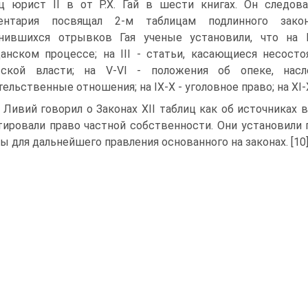
ц юрист II в от Р.Х. Гай в шести книгах. Он следов
ентария посвящал 2-м таблицам подлинного закон
нившихся отрывков Гая ученые установили, что на 
анском процессе; на III - статьи, касающиеся несост
вской власти; на V-VI - положения об опеке, насле
тельственные отношения; на IX-X - уголовное право; на XI-
 Ливий говорил о Законах XII таблиц как об источниках в
тировали право частной собственности. Они установили 
ы для дальнейшего правления основанного на законах. [10