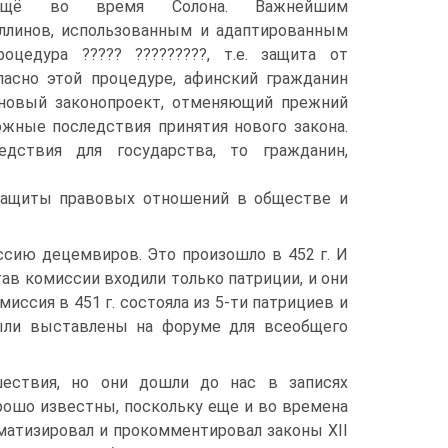
 ещё во время Солона. Важнейшим
ллинов, использованным и адаптированным
оцедура ????? ?????????, т.е. защита от
гласно этой процедуре, афинский гражданин
новый законопроект, отменяющий прежний
ожные последствия принятия нового закона.
дствия для государства, то гражданин,
защиты правовых отношений в обществе и
ссию децемвиров. Это произошло в 452 г. И
тав комиссии входили только патриции, и они
ссия в 451 г. состояла из 5-ти патрициев и
были выставлены на форуме для всеобщего
шествия, но они дошли до нас в записях
рошо известны, поскольку еще и во времена
матизировал и прокомментировал законы XII