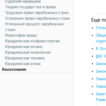
Судебная медицина
Теория государства и права
Трудовое право зарубежных стран
Уголовное право зарубежных стран
Еще по
Уголовный процесс зарубежных
Попыт
стран
Обще
Философия права
судоп
Юридическая конфликтология
Юридическая логика
8. Ос
Юридическая психология
§82. 
Юридическая техника
Закон
Юридическая этика
Языкознание
Закон
Глава
Глава
Занят
Риме