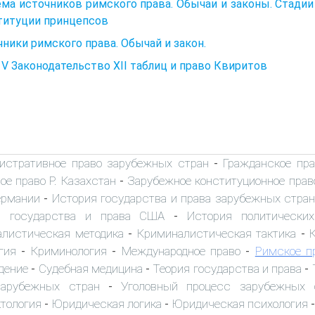
ма источников римского права. Обычаи и законы. Стадии 
титуции принцепсов
ники римского права. Обычай и закон.
 V Законодательство XII таблиц и право Квиритов
истративное право зарубежных стран
Гражданское пр
-
е право Р. Казахстан
Зарубежное конституционное прав
-
ермании
История государства и права зарубежных стран
-
я государства и права США
История политически
-
листическая методика
Криминалистическая тактика
-
-
гия
Криминология
Международное право
Римское п
-
-
-
дение
Судебная медицина
Теория государства и права
-
-
-
зарубежных стран
Уголовный процесс зарубежных 
-
тология
Юридическая логика
Юридическая психология
-
-