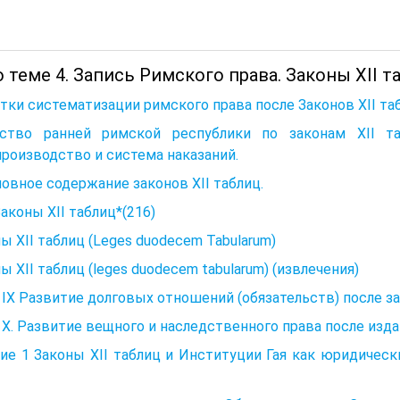
 теме 4. Запись Римского права. Законы XII т
ки систематизации римского права после Законов XII та
ство ранней римской республики по законам XII таб
роизводство и система наказаний.
новное содержание законов XII таблиц.
Законы XII таблиц*(216)
ы XII таблиц (Leges duodecem Tabularum)
ы XII таблиц (leges duodecem tabularum) (извлечения)
 IX Развитие долговых отношений (обязательств) после зако
 X. Развитие вещного и наследственного права после изда
ие 1 Законы XII таблиц и Институции Гая как юридичес