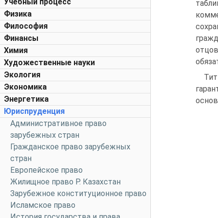
Учебный процесс
табли
Физика
комм
Философия
сохра
Финансы
гражд
отцо
Химия
обяза
Художественные науки
Экология
Тит
Экономика
гаран
Энергетика
основ
Юриспруденция
Административное право
зарубежных стран
Гражданское право зарубежных
стран
Европейское право
Жилищное право Р. Казахстан
Зарубежное конституционное право
Исламское право
История государства и права