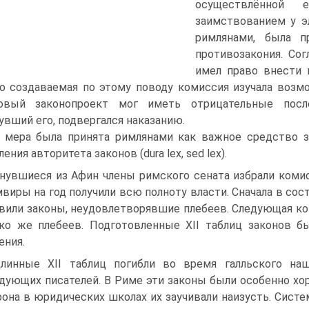
осуществлённой
заимствованием у э
римлянами, была пр
противозакония. Со
имел право внести 
но создаваемая по этому поводу комиссия изучала возм
овый законопроект мог иметь отрицательные после
вший его, подвергался наказанию.
 мера была принята римлянами как важное средство 
ения авторитета законов (dura lex, sed lex).
нувшиеся из Афин члены римского сената избрали коми
виры на год получили всю полноту власти. Сначала в сос
вили законы, неудовлетворявшие плебеев. Следующая коми
ко же плебеев. Подготовленные XII таблиц законов 
ения.
линные XII таблиц погибли во время галльского на
дующих писателей. В Риме эти законы были особенно хо
она в юридических школах их заучивали наизусть. Систе