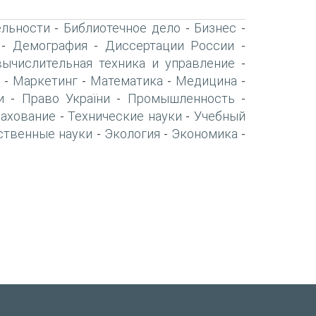
ельности
Библиотечное дело
Бизнес
-
-
-
Демография
Диссертации России
-
-
-
вычислительная техника и управление
-
Маркетинг
Математика
Медицина
-
-
-
-
и
Право України
Промышленность
-
-
-
рахование
Технические науки
Учебный
-
-
ственные науки
Экология
Экономика
-
-
-