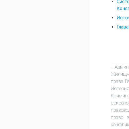
Систе
Конс
Источ
Глава
Админ
-
Жилищно
права Г
Истори
Кримина
сексоло
правове
право 
конфлик