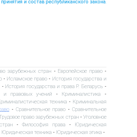
принятия и состав республиканского закона.
аво зарубежных стран
Европейское право
-
-
о
Исламское право
История государства и
-
-
История государства и права Р. Беларусь
-
-
х и правовых учений
Криминалистика
-
-
Криминалистическая техника
Криминальная
-
раво
Сравнительное право
Сравнительное
-
-
Трудовое право зарубежных стран
Уголовное
-
стран
Философия права
Юридическая
-
-
Юридическая техника
Юридическая этика
-
-
-