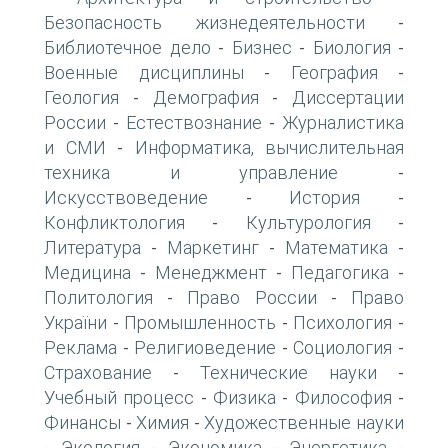
Безопасность жизнедеятельности
-
Библиотечное дело
Бизнес
Биология
-
-
-
Военные дисциплины
География
-
-
Геология
Демография
Диссертации
-
-
России
Естествознание
Журналистика
-
-
и СМИ
Информатика, вычислительная
-
техника и управление
-
Искусствоведение
История
-
-
Конфликтология
Культурология
-
-
Литература
Маркетинг
Математика
-
-
-
Медицина
Менеджмент
Педагогика
-
-
-
Политология
Право России
Право
-
-
України
Промышленность
Психология
-
-
-
Реклама
Религиоведение
Социология
-
-
-
Страхование
Технические науки
-
-
Учебный процесс
Физика
Философия
-
-
-
Финансы
Химия
Художественные науки
-
-
Экология
Экономика
Энергетика