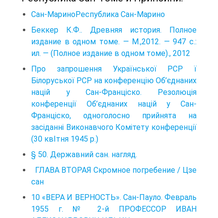
Сан-МариноРеспублика Сан-Марино
Беккер К.Ф.. Древняя история. Полное
издание в одном томе. — М.,2012. — 947 с.:
ил. — (Полное издание в одном томе)., 2012
Про запрошення Української PCP ї
Білоруської PCP на конференцію Об’єднаних
націй у Сан-Франціско. Резолюція
конференції Об’єднаних націй у Сан-
Франціско, одноголосно прийнята на
засіданні Виконавчого Комітету конференції
(30 квІтня 1945 p.)
§ 50. Державний сан. нагляд.
ГЛАВА ВТОРАЯ Скромное погребение / Цзе
сан
10 «ВЕРА И ВЕРНОСТЬ». Сан-Пауло. Февраль
1955 г. № 2-й ПРОФЕССОР ИВАН