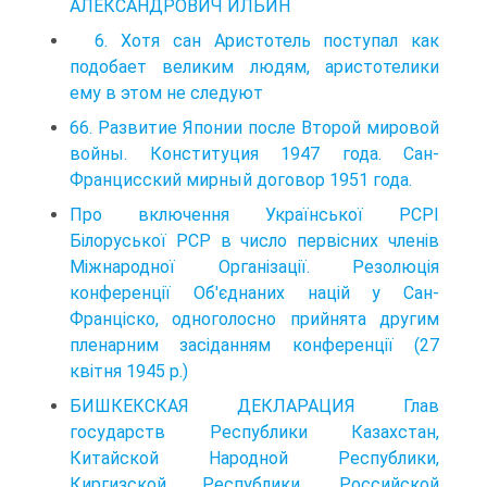
АЛЕКСАНДРОВИЧ ИЛЬИН
6. Хотя сан Аристотель поступал как
подобает великим людям, аристотелики
ему в этом не следуют
66. Развитие Японии после Второй мировой
войны. Конституция 1947 года. Сан-
Францисский мирный договор 1951 года.
Про включення Української PCPI
Білоруської PCP в число первісних членів
Міжнародної Організації. Резолюція
конференції Об'єднаних націй у Сан-
Франціско, одноголосно прийнята другим
пленарним засіданням конференції (27
квітня 1945 p.)
БИШКЕКСКАЯ ДЕКЛАРАЦИЯ Глав
государств Республики Казахстан,
Китайской Народной Республики,
Киргизской Республики, Российской