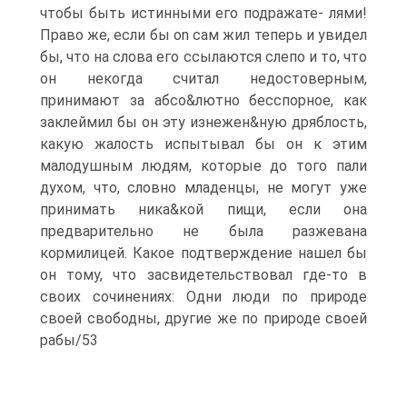
чтобы быть истинными его подражате- лями!
Право же, если бы on сам жил теперь и увидел
бы, что на слова его ссылаются слепо и то, что
он некогда считал недостоверным,
принимают за абсо&лютно бесспорное, как
заклеймил бы он эту изнежен&ную дряблость,
какую жалость испытывал бы он к этим
малодушным людям, которые до того пали
духом, что, словно младенцы, не могут уже
принимать ника&кой пищи, если она
предварительно не была разжевана
кормилицей. Какое подтверждение нашел бы
он тому, что засвидетельствовал где-то в
своих сочинениях: Одни люди по природе
своей свободны, другие же по природе своей
рабы/53