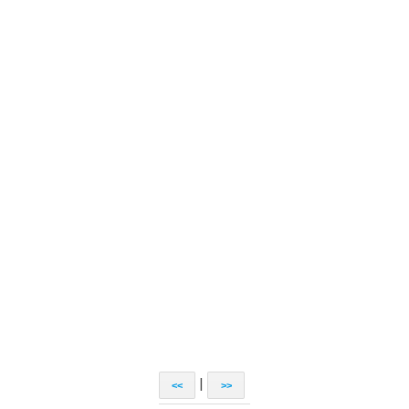
|
<<
>>