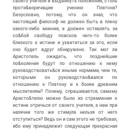
своего учителя и выдвинуть положения, столь
проти&воречащие учению Платона?
Безусловно, потому, что он знал, что
настоящий философ не должен быть в плену
какого-либо мнения, а должен оставлять за
со&бой свободу поисков чего-то более
близкого к истине и ухватиться за это, если
оно будет вдруг обнаружено. Так мог ли
Аристотель ожидать, что позднейшие
по&коления будут по отношению к нему
руководствовать&ся иными нормами, чем те,
которыми он руководство&вался по
отношению к Платону и к более древним
мыслителям? Почему, спрашивается, самому
Аристо&телю можно было из стремления к
истине отречься от своего учителя, а нам при
наличии того же стимула нельзя от него
отступиться? Ведь он и сам этого не требовал,
ибо ему принадлежит следующая прекрасная