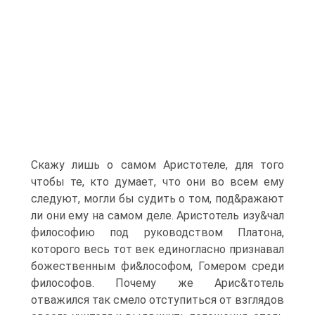
Скажу лишь о самом Аристотеле, для того
чтобы те, кто думает, что они во всем ему
следуют, могли бы судить о том, под&ражают
ли они ему на самом деле. Аристотель изу&чал
философию под руководством Платона,
которого весь тот век единогласно признавал
божественным фи&лософом, Гомером среди
философов. Почему же Арис&тотель
отважился так смело отступиться от взглядов