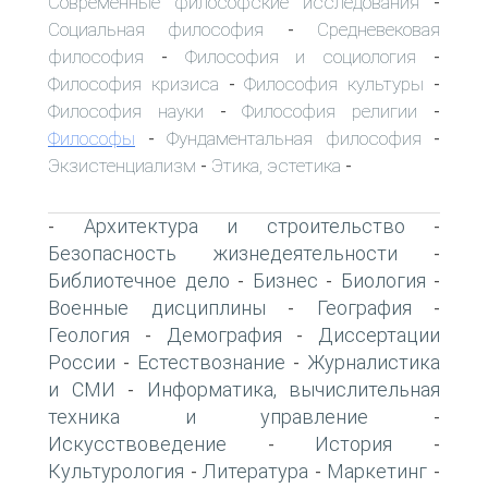
Современные философские исследования
-
Социальная философия
Средневековая
-
философия
Философия и социология
-
-
Философия кризиса
Философия культуры
-
-
Философия науки
Философия религии
-
-
Философы
Фундаментальная философия
-
-
Экзистенциализм
Этика, эстетика
-
-
Архитектура и строительство
-
-
Безопасность жизнедеятельности
-
Библиотечное дело
Бизнес
Биология
-
-
-
Военные дисциплины
География
-
-
Геология
Демография
Диссертации
-
-
России
Естествознание
Журналистика
-
-
и СМИ
Информатика, вычислительная
-
техника и управление
-
Искусствоведение
История
-
-
Культурология
Литература
Маркетинг
-
-
-