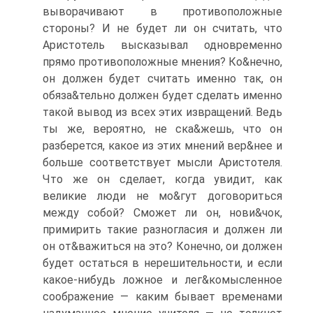
выворачивают в противоположные
стороны? И не будет ли он считать, что
Аристотель высказывал одновременно
прямо противоположные мнения? Ко&нечно,
он должен будет считать именно так, он
обяза&тельно должен будет сделать именно
такой вывод из всех этих извращений. Ведь
ты же, вероятно, не ска&жешь, что он
разберется, какое из этих мнений вер&нее и
больше соответствует мысли Аристотеля.
Что же он сделает, когда увидит, как
великие люди не мо&гут договориться
между собой? Сможет ли он, нови&чок,
примирить такие разногласия и должен ли
он от&важиться на это? Конечно, ои должен
будет остаться в нерешительности, и если
какое-нибудь ложное и лег&комысленное
соображение — каким бывает временами