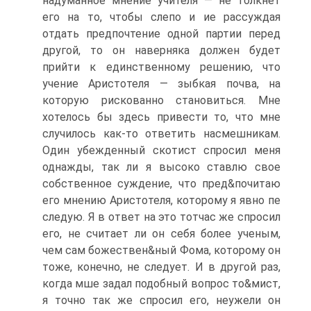
надуманное мнение учителя — не толкнет
его на то, чтобы слепо и ие рассуждая
отдать предпочтение одной партии перед
другой, то он наверняка должен будет
прийти к единственному решению, что
учение Аристотеля — зыбкая почва, на
которую рискованно становиться. Мне
хотелось бы здесь привести то, что мне
случилось как-то ответить насмешникам.
Один убежденный скотист спросил меня
однажды, так ли я высоко ставлю свое
собственное суждение, что пред&почитаю
его мнению Аристотеля, которому я явно пе
следую. Я в ответ на это тотчас же спросил
его, не считает ли он себя более ученым,
чем сам божествен&ный Фома, которому он
тоже, конечно, не следует. И в другой раз,
когда мше задал подобный вопрос то&мист,
я точно так же спросил его, неужели он