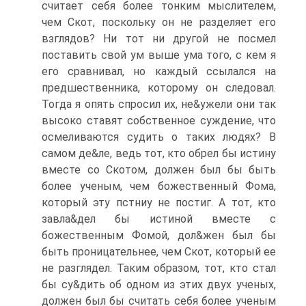
считает себя более тонким мыслителем,
чем Скот, поскольку он не разделяет его
взглядов? Ни тот ни другой не посмел
поставить свой ум выше ума того, с кем я
его сравнивал, но каждый ссылался на
предшественника, которому он следовал.
Тогда я опять спросил их, не&ужели они так
высоко ставят собственное суждение, что
осмеливаются судить о таких людях? В
самом де&ле, ведь тот, кто обрел бы истину
вместе со Скотом, должен был бы быть
более ученым, чем божественный Фома,
который эту пстниу не постиг. А тот, кто
завла&дел бы истиной вместе с
божественным Фомой, дол&жен был бы
быть проницательнее, чем Скот, который ее
не разглядел. Таким образом, тот, кто стал
бы су&дить об одном из этих двух ученых,
должен был бы считать себя более ученым