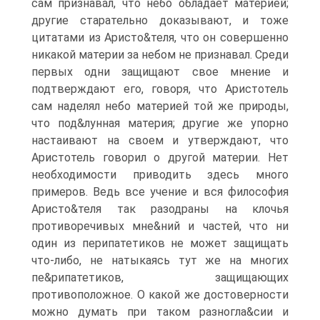
сам признавал, что небо обладает материей;
другие старательно доказывают, и тоже
цитатами из Аристо&теля, что он совершенно
никакой материи за небом не признавал. Среди
первых одни защищают свое мнение и
подтверждают его, говоря, что Аристотель
сам наделял небо материей той же природы,
что под&лунная материя; другие же упорно
настаивают на своем и утверждают, что
Аристотель говорил о другой материи. Нет
необходимости приводить здесь много
примеров. Ведь все учение и вся философия
Аристо&теля так разодраны на клочья
противоречивых мне&ний и частей, что ни
один из перипатетиков не может защищать
что-либо, не натыкаясь тут же на многих
пе&рипатетиков, защищающих
противоположное. О какой же достоверности
можно думать при таком разногла&сии и