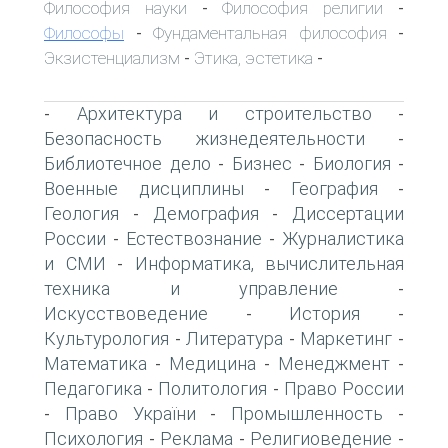
Философия науки
Философия религии
-
-
Философы
Фундаментальная философия
-
-
Экзистенциализм
Этика, эстетика
-
-
Архитектура и строительство
-
-
Безопасность жизнедеятельности
-
Библиотечное дело
Бизнес
Биология
-
-
-
Военные дисциплины
География
-
-
Геология
Демография
Диссертации
-
-
России
Естествознание
Журналистика
-
-
и СМИ
Информатика, вычислительная
-
техника и управление
-
Искусствоведение
История
-
-
Культурология
Литература
Маркетинг
-
-
-
Математика
Медицина
Менеджмент
-
-
-
Педагогика
Политология
Право России
-
-
Право України
Промышленность
-
-
-
Психология
Реклама
Религиоведение
-
-
-