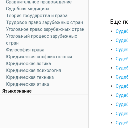
Сравнительное правоведение
Судебная медицина
Теория государства и права
Еще по
Трудовое право зарубежных стран
Уголовное право зарубежных стран
Судеб
Уголовный процесс зарубежных
Судеб
стран
Судеб
Философия права
Юридическая конфликтология
Судеб
Юридическая логика
Судеб
Юридическая психология
Судеб
Юридическая техника
Юридическая этика
Судеб
Языкознание
Судеб
Судеб
Судеб
Судеб