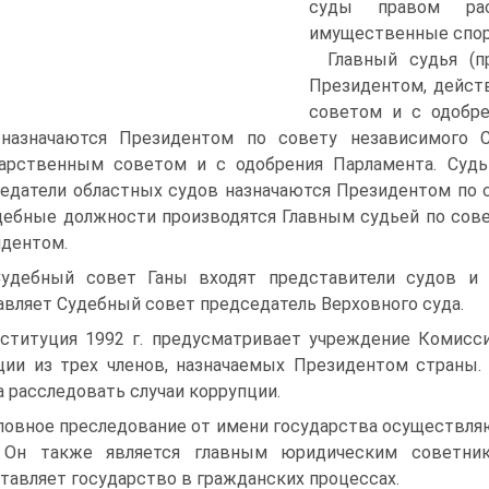
суды правом рас
имущественные спо
Главный судья (п
Президентом, дейст
советом и с одобре
 назначаются Президентом по совету независимого С
арственным советом и с одобрения Парламента. Судь
едатели областных судов назначаются Президентом по с
дебные должности производятся Главным судьей по сов
дентом.
удебный совет Ганы входят представители судов и
авляет Судебный совет председатель Верховного суда.
ституция 1992 г. предусматривает учреждение Комисс
ии из трех членов, назначаемых Президентом страны.
а расследовать случаи коррупции.
ловное преследование от имени государства осуществля
. Он также является главным юридическим советник
тавляет государство в гражданских процессах.