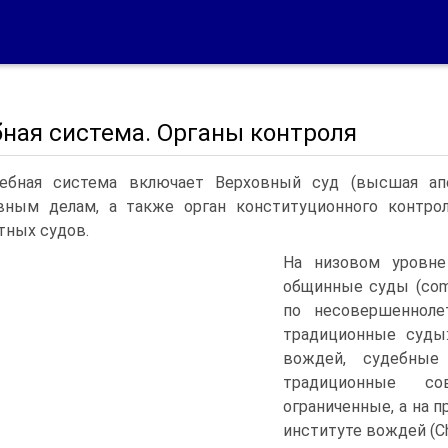
бная система. Органы контроля
ебная система включает Верховный суд (высшая ап
вным делам, а также орган конституционного контрол
тных судов.
На низовом уровне 
общинные суды (comm
по несовершеннол
традиционные суды
вождей, судебные
традиционные с
ограниченные, а на п
институте вождей (Ch