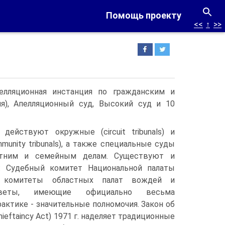
Помощь проекту
<<
↑
>>
елляционная инстанция по гражданским и
я), Апелляционный суд, Высокий суд и 10
действуют окружные (circuit tribunals) и
unity tribunals), а также специальные суды
етним и семейным делам. Существуют и
: Судебный комитет Национальной палаты
 комитеты областных палат вождей и
оветы, имеющие официально весьма
рактике - значительные полномочия. Закон об
ieftaincy Act) 1971 г. наделяет традиционные