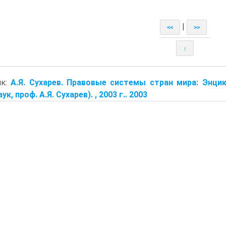
|
<<
>>
↑
ик:
А.Я. Сухарев. Правовые системы стран мира: Энцик
ук, проф. А.Я. Сухарев). , 2003 г.. 2003