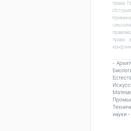
права Г
Истори
Кримина
сексоло
правове
право 
конфлик
Архит
-
Биолог
Естест
Искусс
Матема
Промы
Технич
науки
-