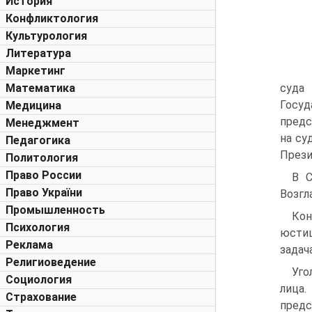
История
Конфликтология
Культурология
Литература
Маркетинг
Математика
суда
Госуд
Медицина
предс
Менеджмент
на су
Педагогика
Прези
Политология
Право России
В С
Право України
Возгл
Промышленность
Кон
Психология
юстиц
Реклама
задач
Религиоведение
Уго
Социология
лица
Страхование
предс