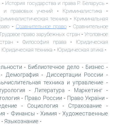
История государства и права Р. Беларусь
-
-
х и правовых учений
Криминалистика
-
-
Криминалистическая техника
Криминальная
-
раво
Сравнительное право
Сравнительное
-
-
Трудовое право зарубежных стран
Уголовное
-
стран
Философия права
Юридическая
-
-
Юридическая техника
Юридическая этика
-
-
-
ельности
Библиотечное дело
Бизнес
-
-
-
Демография
Диссертации России
-
-
-
вычислительная техника и управление
-
турология
Литература
Маркетинг
-
-
-
тология
Право России
Право України
-
-
-
едение
Социология
Страхование
-
-
-
ия
Финансы
Химия
Художественные
-
-
-
Языкознание
-
-