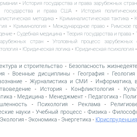
ермании
История государства и права зарубежных стран
-
я государства и права США
История политически
-
листическая методика
Криминалистическая тактика
-
-
гия
Криминология
Международное право
Римское п
-
-
-
дение
Судебная медицина
Теория государства и права
-
-
-
зарубежных стран
Уголовный процесс зарубежных 
-
тология
Юридическая логика
Юридическая психология
-
-
ектура и строительство
Безопасность жизнедеят
-
ия
Военные дисциплины
География
Геология
-
-
-
вознание
Журналистика и СМИ
Информатика, 
-
-
твоведение
История
Конфликтология
Куль
-
-
-
тика
Медицина
Менеджмент
Педагогика
Поли
-
-
-
-
шленность
Психология
Реклама
Религиов
-
-
-
еские науки
Учебный процесс
Физика
Философ
-
-
-
Экология
Экономика
Энергетика
Юриспруденция
-
-
-