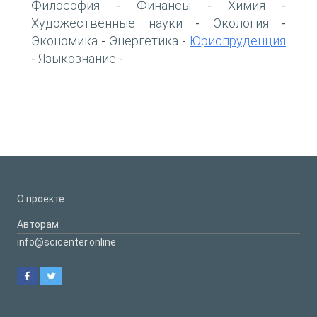
Философия
Финансы
Химия
-
-
-
Художественные науки
Экология
-
-
Экономика
Энергетика
Юриспруденция
-
-
Языкознание
-
-
О проекте
Авторам
info@scicenter.online