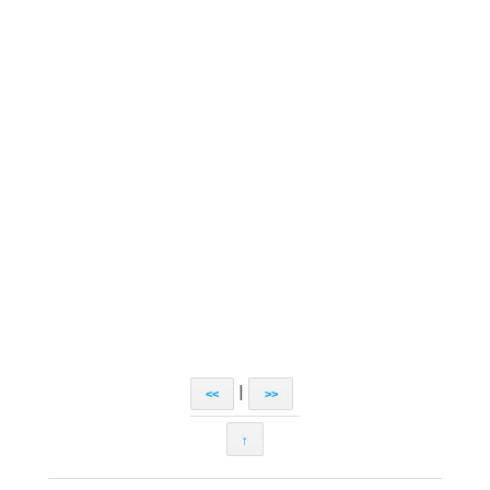
|
<<
>>
↑