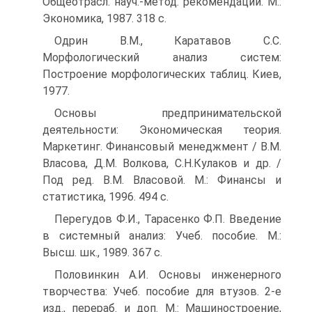
Общеотрасл. науч.-метод. рекомендации. М.:
Экономика, 1987. 318 с.
Одрин В.М., Каратавов С.С.
Морфологический анализ систем:
Построение морфологических таблиц. Киев,
1977.
Основы предпринимательской
деятельности: Экономическая теория.
Маркетинг. Финансовый менеджмент / В.М.
Власова, Д.М. Волкова, С.Н.Кулаков и др. /
Под ред. В.М. Власовой. М.: Финансы и
статистика, 1996. 494 с.
Перегудов Ф.И., Тарасенко Ф.П. Введение
в системный анализ: Учеб. пособие. М.:
Высш. шк., 1989. 367 с.
Половинкин А.И. Основы инженерного
творчества: Учеб. пособие для втузов. 2-е
изд., перераб. и доп. М.: Машиностроение,