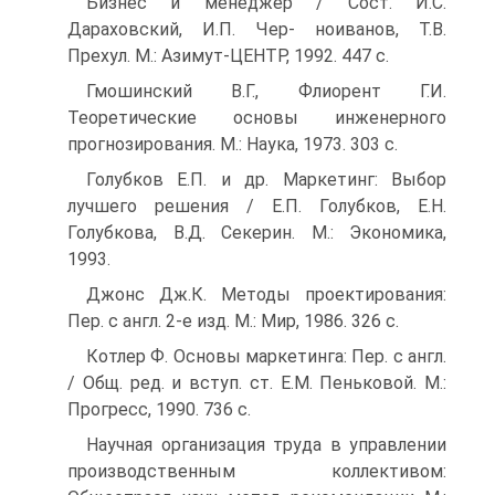
Бизнес и менеджер / Сост. И.С.
Дараховский, И.П. Чер- ноиванов, Т.В.
Прехул. М.: Азимут-ЦЕНТР, 1992. 447 с.
Гмошинский В.Г., Флиорент Г.И.
Теоретические основы инженерного
прогнозирования. М.: Наука, 1973. 303 с.
Голубков Е.П. и др. Маркетинг: Выбор
лучшего решения / Е.П. Голубков, Е.Н.
Голубкова, В.Д. Секерин. М.: Экономика,
1993.
Джонс Дж.К. Методы проектирования:
Пер. с англ. 2-е изд. М.: Мир, 1986. 326 с.
Котлер Ф. Основы маркетинга: Пер. с англ.
/ Общ. ред. и вступ. ст. Е.М. Пеньковой. М.:
Прогресс, 1990. 736 с.
Научная организация труда в управлении
производственным коллективом: