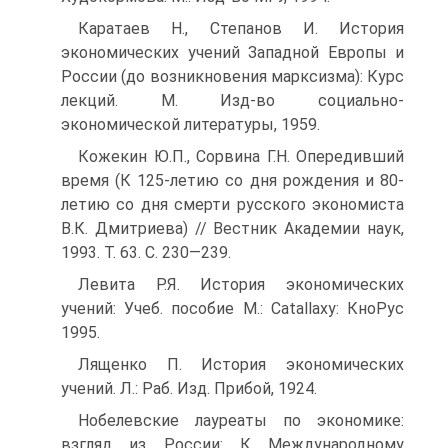
Каратаев Н., Степанов И. История
экономических учений Западной Европы и
России (до возникновения марксизма): Курс
лекций. М. Изд-во социально-
экономической литературы, 1959.
Кожекин Ю.П., Сорвина Г.Н. Опередивший
время (К 125-летию со дня рождения и 80-
летию со дня смерти русского экономиста
В.К. Дмитриева) // Вестник Академии наук,
1993. Т. 63. С. 230—239.
Левита P.Я. История экономических
учений: Учеб. пособие М.: Catallaxy: КноРус
1995.
Лященко П. История экономических
учений. Л.: Раб. Изд. Прибой, 1924.
Нобелевские лауреаты по экономике:
взгляд из России: К Международному