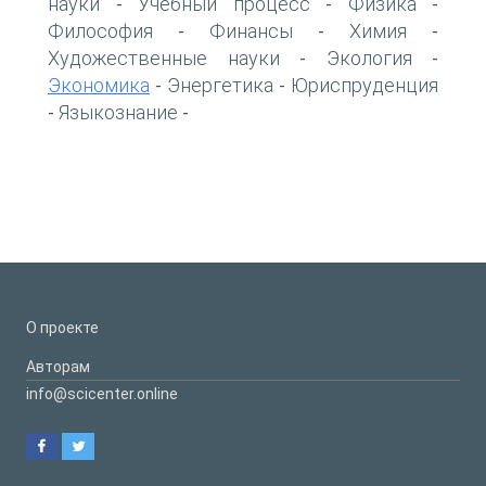
науки
Учебный процесс
Физика
-
-
-
Философия
Финансы
Химия
-
-
-
Художественные науки
Экология
-
-
Экономика
Энергетика
Юриспруденция
-
-
Языкознание
-
-
О проекте
Авторам
info@scicenter.online