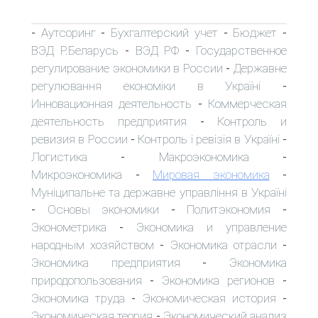
Аутсоринг
Бухгалтерский учет
Бюджет
-
-
-
-
ВЭД Р.Беларусь
ВЭД РФ
Государственное
-
-
регулирование экономики в России
Державне
-
регулювання економіки в Україні
-
Инновационная деятельность
Коммерческая
-
деятельность предприятия
Контроль и
-
ревизия в России
Контроль і ревізія в Україні
-
-
Логистика
Макроэкономика
-
-
Микроэкономика
Мировая экономика
-
-
Муніципальне та державне управління в Україні
Основы экономики
Политэкономия
-
-
-
Эконометрика
Экономика и управление
-
народным хозяйством
Экономика отрасли
-
-
Экономика предприятия
Экономика
-
природопользования
Экономика регионов
-
-
Экономика труда
Экономическая история
-
-
Экономическая теория
Экономический анализ
-