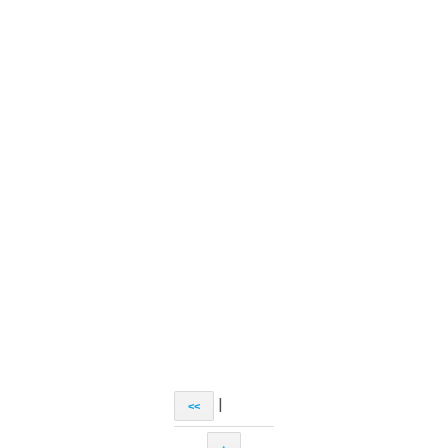
|
<<
↑