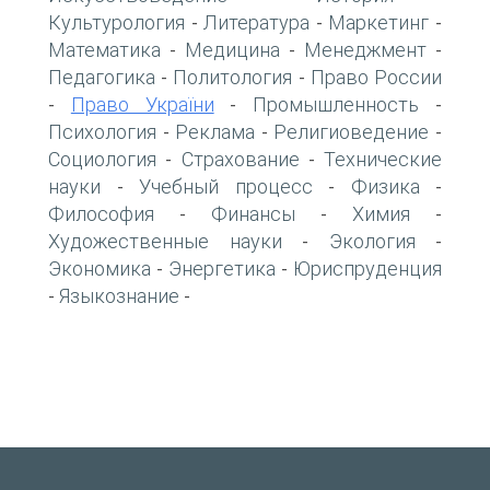
Культурология
Литература
Маркетинг
-
-
-
Математика
Медицина
Менеджмент
-
-
-
Педагогика
Политология
Право России
-
-
Право України
Промышленность
-
-
-
Психология
Реклама
Религиоведение
-
-
-
Социология
Страхование
Технические
-
-
науки
Учебный процесс
Физика
-
-
-
Философия
Финансы
Химия
-
-
-
Художественные науки
Экология
-
-
Экономика
Энергетика
Юриспруденция
-
-
Языкознание
-
-