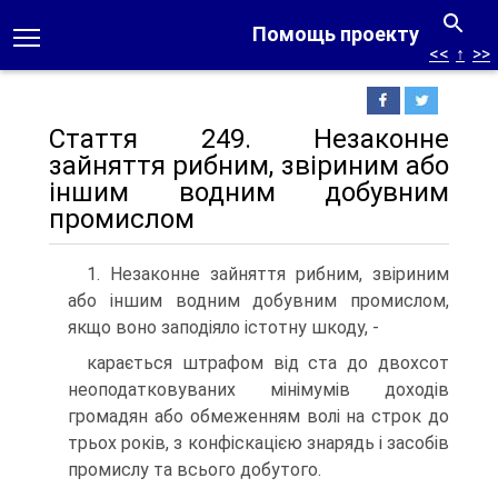
Помощь проекту
<<
↑
>>
Стаття 249. Незаконне
зайняття рибним, звіриним або
іншим водним добувним
промислом
1. Незаконне зайняття рибним, звіриним
або іншим водним добувним промислом,
якщо воно заподіяло істотну шкоду, -
карається штрафом від ста до двохсот
неоподатковуваних мінімумів доходів
громадян або обмеженням волі на строк до
трьох років, з конфіскацією знарядь і засобів
промислу та всього добутого.