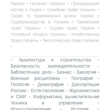
України
Нотариат Украины
Прокурорський
-
-
нагляд в Україні
Семейное право Украины
-
-
Судові та правоохоронні органи України
-
Судопроизводство в Украине
Таможенное
-
право Украины
Трудове право України
-
-
Уголовный процесс Украины
Хозяйственное
-
право Украины
Экологическое право Украины
-
-
Архитектура и строительство
-
-
Безопасность жизнедеятельности
-
Библиотечное дело
Бизнес
Биология
-
-
-
Военные дисциплины
География
-
-
Геология
Демография
Диссертации
-
-
России
Естествознание
Журналистика
-
-
и СМИ
Информатика, вычислительная
-
техника и управление
-
Искусствоведение
История
-
-