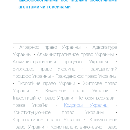
агентами чи токсинами
Аграрное право Украины
Адвокатура
-
-
Украины
Административное право Украины
-
-
Административный процесс Украины
-
Биржевое право Украины
Гражданский
-
процесс Украины
Гражданское право Украины
-
Екологічне право України
Житлове право
-
-
України
Земельне право України
-
-
Інвестиційне право України
Історія держави і
-
права України
Кодексы Украины
-
-
Конституционное право Украины
-
Корпоративне право України
Кримінальне
-
право України
Кримінально-виконавче право
-