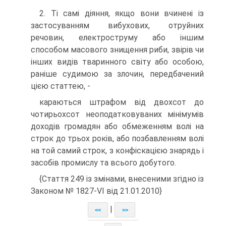
2. Ті самі діяння, якщо вони вчинені із
застосуванням вибухових, отруйних
речовин, електроструму або іншим
способом масового знищення риби, звірів чи
інших видів тваринного світу або особою,
раніше судимою за злочин, передбачений
цією статтею, -
караються штрафом від двохсот до
чотирьохсот неоподатковуваних мінімумів
доходів громадян або обмеженням волі на
строк до трьох років, або позбавленням волі
на той самий строк, з конфіскацією знарядь і
засобів промислу та всього добутого.
{Стаття 249 із змінами, внесеними згідно із
Законом № 1827-VI від 21.01.2010}
|
<<
>>