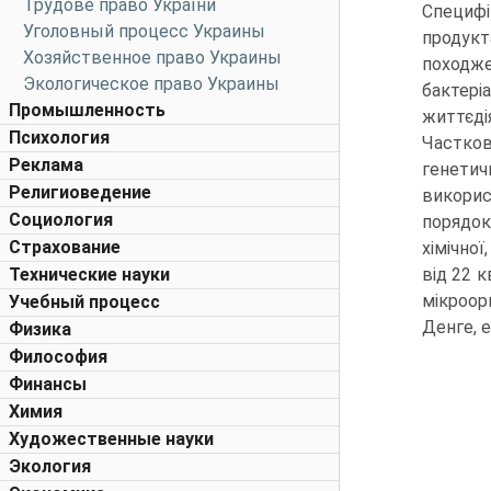
Трудове право України
Специфі
Уголовный процесс Украины
продукт
Хозяйственное право Украины
походже
Экологическое право Украины
бактер
Промышленность
життєді
Психология
Частков
Реклама
генетич
Религиоведение
викорис
Социология
порядок
Страхование
хімічної
Технические науки
від 22 
мікроорг
Учебный процесс
Денге, е
Физика
Философия
Финансы
Химия
Художественные науки
Экология