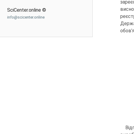
зареє
висно
SciCenter.online ©
реєст
info@scicenter.online
Держа
обов’
Від