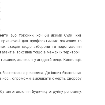
,
а
ї
а
е
и
агенти або токсини, хоч би якими були їхнє
 призначені для профілактичних, захисних та
дних заходів щодо заборони та недопущення
агентів, токсинів тощо в межах їх території.
 токсини, зазначені у згаданій вище Конвенції,
, бактеріальна речовина. До інших біологічних
ї носії, спроможні викликати смерть, хворобу
бу виготовлення будь-яку отруйну речовину,