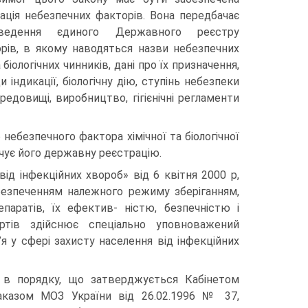
ація небезпечних факторів. Вона передбачає
едення єдиного Державного реєстру
рів, в якому наводяться назви небезпечних
 біологічних чинників, дані про їх призначення,
 індикації, біологічну дію, ступінь небезпеки
едовищі, виробництво, гігієнічні регламенти
небезпечного фактора хімічної та біологічної
дчує його державну реєстрацію.
від інфекційних хвороб» від 6 квітня 2000 р,
безпеченням належного режиму зберіганням,
паратів, їх ефектив- ністю, безпечністю і
артів здійснює спеціально уповноважений
я у сфері захисту населення від інфекційних
 в порядку, що затверджується Кабінетом
наказом МОЗ України від 26.02.1996 № 37,