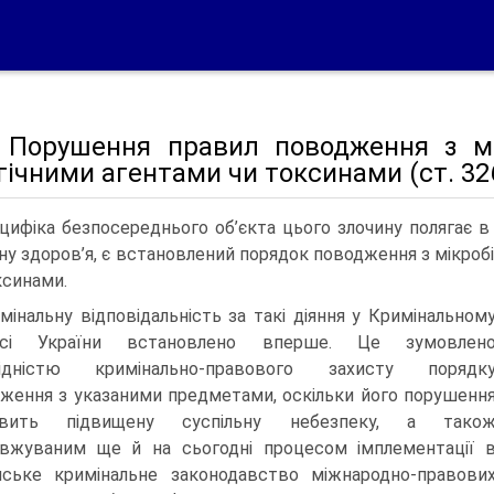
5. Порушення правил поводження з м
гічними агентами чи токсинами (ст. 32
цифіка безпосереднього об’єкта цього злочину полягає в
ну здоров’я, є встановлений порядок поводження з мікробі
ксинами.
мінальну відповідальність за такі діяння у Кримінальном
ксі України встановлено вперше. Це зумовлен
хідністю кримінально-правового захисту порядк
ження з указаними предметами, оскільки його порушенн
овить підвищену суспільну небезпеку, а тако
вжуваним ще й на сьогодні процесом імплементації 
нське кримінальне законодавство міжнародно-правови