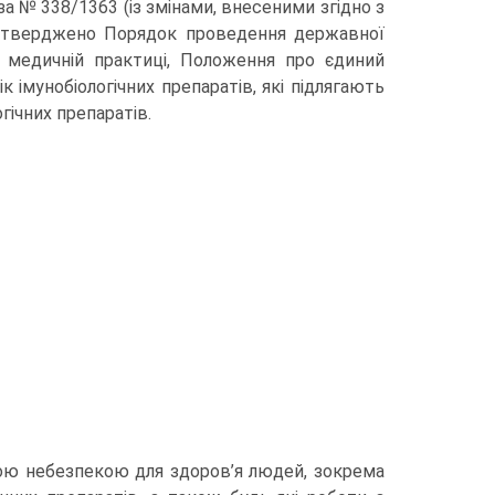
а № 338/1363 (із змінами, внесеними згідно з
 затверджено Порядок проведення державної
в медичній практиці, Положення про єдиний
к імунобіологічних препаратів, які підлягають
гічних препаратів.
ійною небезпекою для здоров’я людей, зокрема