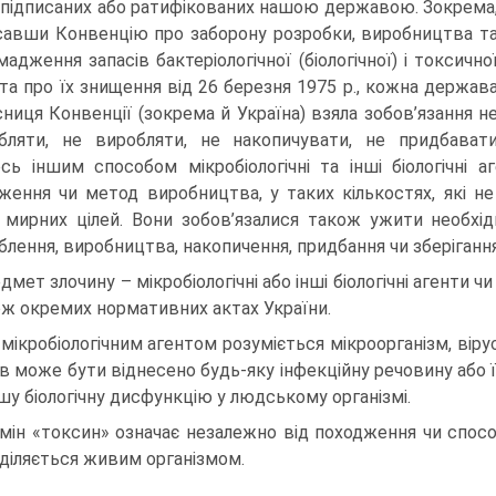
, підписаних або ратифікованих нашою державою. Зокрема
савши Конвенцію про заборону розробки, виробництва т
мадження запасів бактеріологічної (біологічної) і токсично
 та про їх знищення від 26 березня 1975 р., кожна держав
сниця Конвенції (зокрема й Україна) взяла зобов’язання н
бляти, не виробляти, не накопичувати, не придбават
сь іншим способом мікробіологічні та інші біологічні 
ження чи метод виробництва, у таких кількостях, які не
 мирних цілей. Вони зобов’язалися також ужити необхі
блення, виробництва, накопичення, придбання чи зберігання 
дмет злочину – мікробіологічні або інші біологічні агенти чи
ож окремих нормативних актах України.
 мікробіологічним агентом розуміється мікроорганізм, вірус
ів може бути віднесено будь-яку інфекційну речовину або ї
ншу біологічну дисфункцію у людському організмі.
мін «токсин» означає незалежно від походження чи спосо
діляється живим організмом.