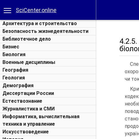
SciCenter.online
Архитектура и строительство
Безопасность жизнедеятельности
Библиотечное дело
4.2.
Бизнес
біоло
Биология
Военные дисциплины
Спе
География
охоро
Геология
чи то
Демография
Кри
Диссертации России
коде
Естествознание
необ
Журналистика и СМИ
повод
Информатика, вычислительная
стан
техника и управление
продо
Искусствоведение
украї