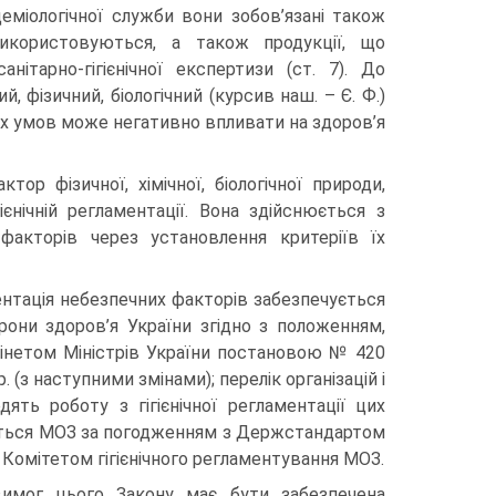
деміологічної служби вони зобов’язані також
використовуються, а також продукції, що
ітарно-гігієнічної експертизи (ст. 7). До
 фізичний, біологічний (курсив наш. – Є. Ф.)
них умов може негативно впливати на здоров’я
ор фізичної, хімічної, біологічної природи,
ієнічній регламентації. Вона здійснюється з
факторів через установлення критеріїв їх
ментація небезпечних факторів забезпечується
рони здоров’я України згідно з положенням,
нетом Міністрів України постановою № 420
. (з наступними змінами); перелік організацій і
дять роботу з гігієнічної регламентації цих
ється МОЗ за погодженням з Держстандартом
х Комітетом гігієнічного регламентування МОЗ.
вимог цього Закону має бути забезпечена