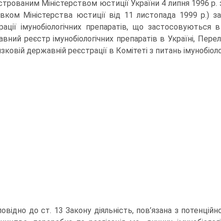
строваним Міністерством юстиції України 4 липня 1996 р. з
вком Міністерства юстиції від 11 листопада 1999 р.)
рації імунобіологічних препаратів, що застосовуються 
вний реєстр імунобіологічних препаратів в Україні, Перелі
язковій державній реєстрації в Комітеті з питань імунобіоло
повідно до ст. 13 Закону діяльність, пов’язана з потенц