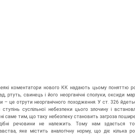
еякі коментатори нового КК надають цьому поняттю роз
ад, ртуть, свинець і його неорганічні сполуки, оксиди ма
и – це отрути неорганічного походження. У ст. 326 йдеть
 ступінь суспільної небезпеки цього злочину і встанов
ні саме тим, що таку небезпеку становить загроза пошире
одібні речовини не належить. Тому нам здається то
авства, яке містить аналогічну норму, що діє кілька 