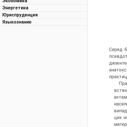
Экономика
Энергетика
Юриспруденция
Языкознание
Серед б
псевдот
дизенте
анатокс
практиц
Пр
встан
актам
насел
випад
цих н
матер