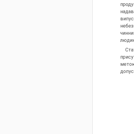
проду
надав
випус
небез
чинни
людин
Ста
прису
метою
допус