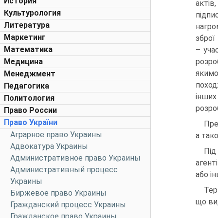
История
актів
Культурология
підпи
Литература
нагро
Маркетинг
зброї
Математика
– уча
Медицина
розро
якимо
Менеджмент
поход
Педагогика
інших
Политология
розро
Право России
Право України
Пре
Аграрное право Украины
а так
Адвокатура Украины
Під
Административное право Украины
агент
Административный процесс
або і
Украины
Тер
Биржевое право Украины
що ви
Гражданский процесс Украины
Гражданское право Украины