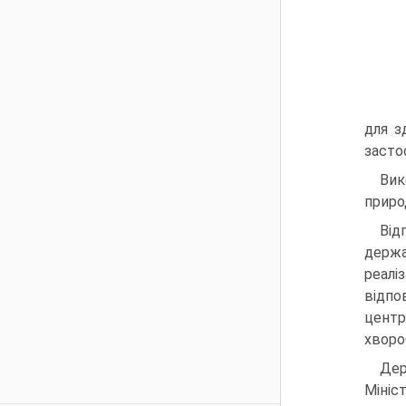
для з
засто
Вик
приро
Від
держа
реалі
відпо
центр
хворо
Дер
Мініс