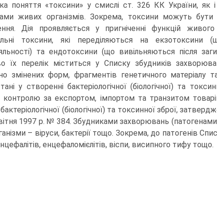
ка поняття «токсини» у смислі ст. 326 КК України, як 
ами живих організмів. Зокрема, токсини можуть бути 
ння. Дія проявляється у пригніченні функцій живого
іальні токсини, які переділяються на екзотоксини 
яльності) та ендотоксини (що вивільняються після загиб
о їх перелік міститься у Списку збудників захворюван
но змінених форм, фрагментів генетичного матеріалу та
тані у створенні бактеріологічної (біологічної) та ток
 контролю за експортом, імпортом та транзитом товарі
, бактеріологічної (біологічної) та токсинної зброї, затве
квітня 1997 р. № 384. Збудниками захворювань (патогенами
анізми – віруси, бактерії тощо. Зокрема, до патогенів Спис
нцефалітів, енцефаломієлітів, віспи, висипного тифу тощо.