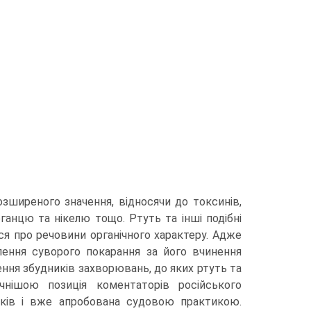
ширеного значення, відносячи до токсинів,
рганцю та нікелю тощо. Ртуть та інші подібні
ся про речовини органічного характеру. Адже
лення суворого покарання за його вчинення
ння збудників захворювань, до яких ртуть та
чнішою позиція коментаторів російського
років і вже апробована судовою практикою.