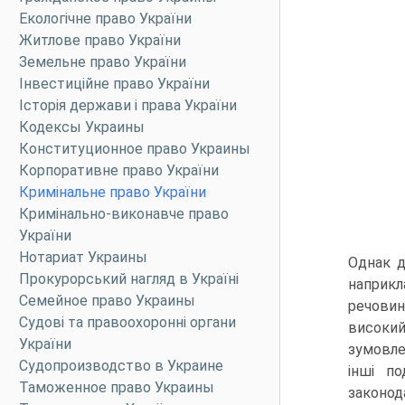
Екологічне право України
Житлове право України
Земельне право України
Інвестиційне право України
Історія держави і права України
Кодексы Украины
Конституционное право Украины
Корпоративне право України
Кримінальне право України
Кримінально-виконавче право
України
Нотариат Украины
Однак д
Прокурорський нагляд в Україні
наприкл
Семейное право Украины
речовин
Судові та правоохоронні органи
високий
України
зумовле
Судопроизводство в Украине
інші п
Таможенное право Украины
законод