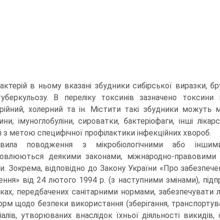
актерій в ньому вказані збудники сибірської виразки, бруц
уберкульозу. В переліку токсинів зазначено токсини г
рійний, холерний та ін. Містити такі збудники можуть м
ини, імуноглобуліни, сироватки, бактеріофаги, інші лік
і з метою специфічної профілактики інфекційних хвороб.
авила поводження з мікробіологічними або іншим
овлюються деякими законами, міжнародно-правовими
и. Зокрема, відповідно до Закону України «Про забезпечен
ення» від 24 лютого 1994 р. (з наступними змінами), підпр
ках, передбачених санітарними нормами, забезпечувати 
орм щодо безпеки використання (зберігання, транспортув
іалів, утворюваних внаслідок їхньої діяльності викидів, 