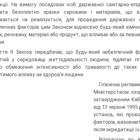
кції. На вимогу посадових осіб державної санітарно-епі
ати безоплатно зразки сировини і матеріалів, що 
кається чи реалізується, для проведення державної сан
печних факторів цим Законом віднесено будь-який хімічний,
к, речовину, матеріал або продукт, що впливає або за пев
и.
ття 9 Закону передбачає, що будь-який небезпечний факт
тній у середовищі життєдіяльності людини, підлягає гіг
 обмеження інтенсивності або тривалості дії таких 
тимого впливу на здоров’я людини.
Гігієнічна регла
Міністерством охо
затвердженим Кабі
від 13 червня 1995 р
установ, які прово
факторів, визнача
після акредитації ї
Відповідно до 