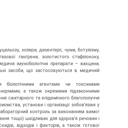
ельозу, холери, дизентерії, чуми, ботулізму,
азової гангрени, золотистого стафілококу,
едичні імунобіологічні препарати – вакцини,
арські засоби, що застосовуються в медичній
и біологічними агентами чи токсинами
 нормами, а також окремими підзаконними
ня санітарного та епідемічного благополуччя
иємства, установи і організації зобов’язані у
лабораторний контроль за виконанням вимог
ання тощо) шкідливих для здоров’я речовин і
скидів, відходів і факторів, а також готової