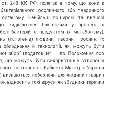
і ст. 248 КК РФ, полягає в тому, що вони є
бактеріального, рослинного або тваринного
 організму. Найбільш поширені та вивчені
(що виділяються бактеріями у процесі їх
елі бактерій, є продуктом їх метаболізму).
ь (патогенів) людини, тварин і рослин, їх
 обладнання й технологій, які можуть бути
синної зброї (додаток № 1 до Положення про
в, що можуть бути використані у створенні
рдженого постановою Кабінету Міністрів України
) визнаються небезпечні для людини і тварин
ок відносить такі віруси, як збудники гарячки