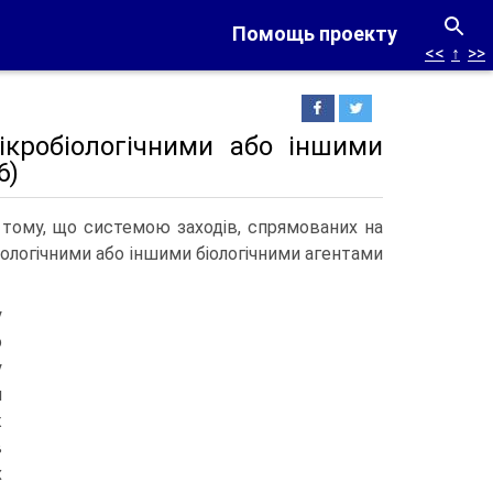
Помощь проекту
<<
↑
>>
ікробіологічними або іншими
6)
 тому, що системою заходів, спрямованих на
ологічними або іншими біологічними агентами
у
о
у
я
ж
в
х