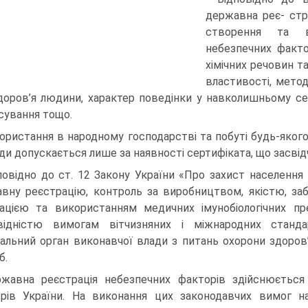
державна реє- стр
створення та в
небезпечних факто
хімічних речовин та
властивості, методи
доров’я людини, характер поведінки у навколишньому сер
сування тощо.
ористання в народному господарстві та побуті будь-якого 
ди допускається лише за наявності сертифіката, що засві
повідно до ст. 12 Закону України «Про захист населення 
вну реєстрацію, контроль за виробництвом, якістю, за
зацією та використанням медичних імунобіологічних пре
відністю вимогам вітчизняних і міжнародних станд
альний орган виконавчої влади з питань охорони здоров’
б.
жавна реєстрація небезпечних факторів здійснюється
трів України. На виконання цих законодавчих вимог 