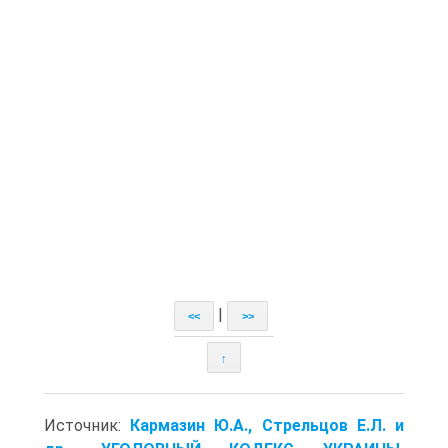
|
<<
>>
↑
Источник:
Кармазин Ю.А., Стрельцов Е.Л. и