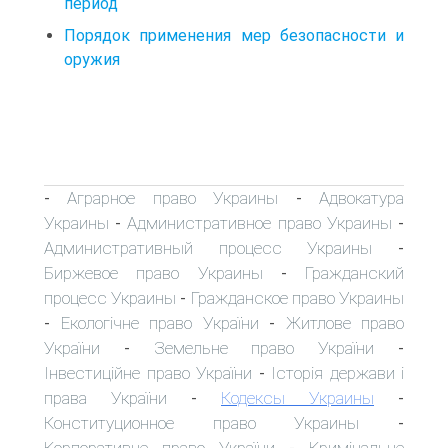
период
Порядок применения мер безопасности и
оружия
Аграрное право Украины
Адвокатура
-
-
Украины
Административное право Украины
-
-
Административный процесс Украины
-
Биржевое право Украины
Гражданский
-
процесс Украины
Гражданское право Украины
-
Екологічне право України
Житлове право
-
-
України
Земельне право України
-
-
Інвестиційне право України
Історія держави і
-
права України
Кодексы Украины
-
-
Конституционное право Украины
-
Корпоративне право України
Кримінальне