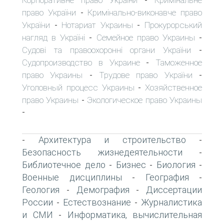
-
право України
Кримінально-виконавче право
-
України
Нотариат Украины
Прокурорський
-
-
нагляд в Україні
Семейное право Украины
-
-
Судові та правоохоронні органи України
-
Судопроизводство в Украине
Таможенное
-
право Украины
Трудове право України
-
-
Уголовный процесс Украины
Хозяйственное
-
право Украины
Экологическое право Украины
-
-
Архитектура и строительство
-
-
Безопасность жизнедеятельности
-
Библиотечное дело
Бизнес
Биология
-
-
-
Военные дисциплины
География
-
-
Геология
Демография
Диссертации
-
-
России
Естествознание
Журналистика
-
-
и СМИ
Информатика, вычислительная
-