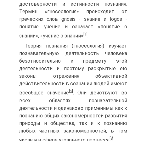
достоверности и истинности познания.
Термин «гносеология» происходит от
греческих слов gnosis - знание и logos -
понятие, учение и означает «понятие о
[1]
знании», «учение о знании»
.
Теория познания (гносеология) изучает
познавательную деятельность человека
безотносительно к предмету этой
деятельности и поэтому раскрытые ею
законы отражения объективной
действительности в сознании людей имеют
[2]
всеобщее значение
. Они действуют во
всех областях познавательной
деятельности и одинаково применимы как к
познанию общих закономерностей развития
природы и общества, так и к познанию
любых частных закономерностей, в том
[3]
числе и в сфере уголовного процесса
.