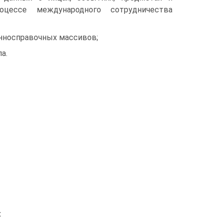
цессе международного сотрудничества
нносправочных массивов;
а.
х