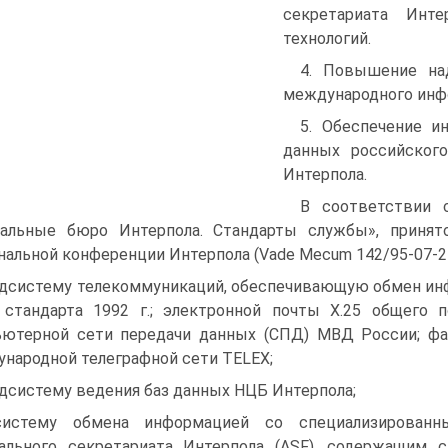
секретариата Инт
технологий.
4. Повышение на
международного инф
5. Обеспечение и
данных российского
Интерпола.
В соответствии 
альные бюро Интерпола. Стандарты службы», принят
нальной конференции Интерпола (Vade Mecum 142/95-07-2
одсистему телекоммуникаций, обеспечивающую обмен ин
 стандарта 1992 г.; электронной почты Х.25 общего 
ютерной сети передачи данных (СПД) МВД России; фак
народной телеграфной сети TELEX;
одсистему ведения баз данных НЦБ Интерпола;
систему обмена информацией со специализирован
ального секретариата Интерпола (ASF), содержащим