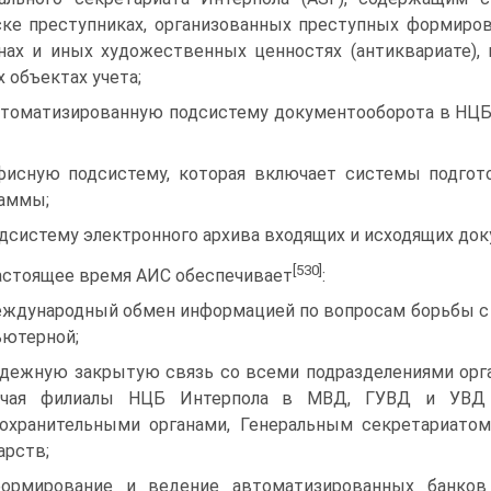
ке преступниках, организованных преступных формиров
нах и иных художественных ценностях (антиквариате),
х объектах учета;
втоматизированную подсистему документооборота в НЦБ 
фисную подсистему, которая включает системы подгот
аммы;
одсистему электронного архива входящих и исходящих до
[530]
астоящее время АИС обеспечивает
:
еждународный обмен информацией по вопросам борьбы с
ютерной;
адежную закрытую связь со всеми подразделениями орг
ючая филиалы НЦБ Интерпола в МВД, ГУВД и УВД 
охранительными органами, Генеральным секретариато
арств;
ормирование и ведение автоматизированных банков