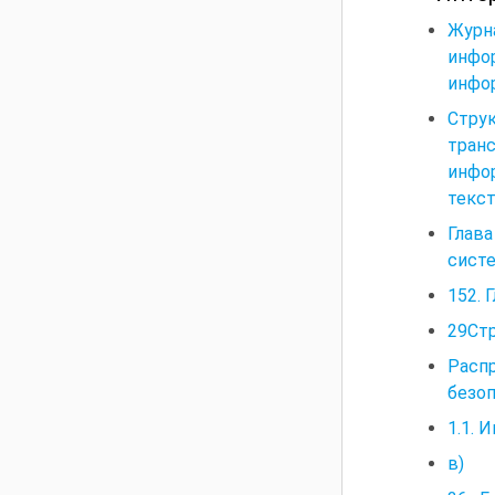
Журн
инфо
инфор
Стру
тран
инфо
текст
Глав
сист
152. 
29Ст
Расп
безо
1.1.
в) и