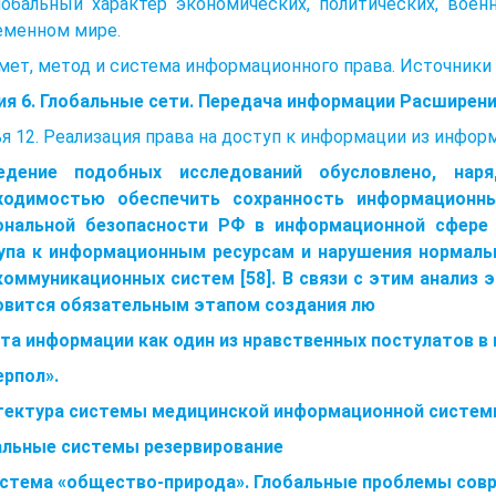
Глобальный характер экономических, политических, вое
еменном мире.
ет, метод и система информационного права. Источники
ия 6. Глобальные сети. Передача информации Расширен
я 12. Реализация права на доступ к информации из инфо
едение подобных исследований обусловлено, нар
ходимостью обеспечить сохранность информационны
ональной безопасности РФ в информационной сфере 
упа к информационным ресурсам и нарушения нормаль
коммуникационных систем [58]. В связи с этим анализ 
овится обязательным этапом создания лю
та информации как один из нравственных постулатов 
ерпол».
тектура системы медицинской информационной системы
альные системы резервирование
истема «общество-природа». Глобальные проблемы сов