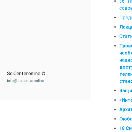
36. 
совр
Предм
Лекц
Стать
Пров
необ
наци
дост
SciCenter.online ©
теле
info@scicenter.online
стан
Защи
«Инт
Архи
Глоб
18 С