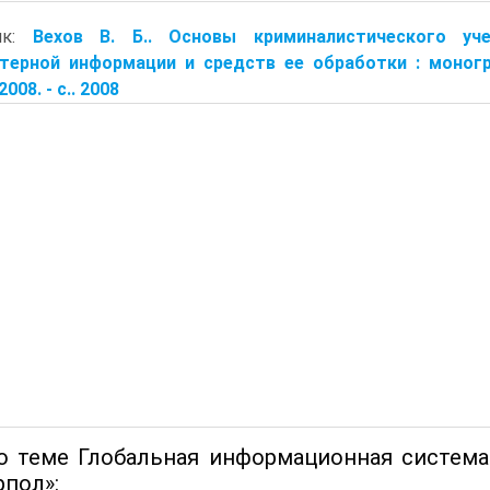
ик:
Вехов В. Б.. Основы криминалистического уч
терной информации и средств ее обработки : моногра
008. - с.. 2008
о теме Глобальная информационная систем
рпол»: