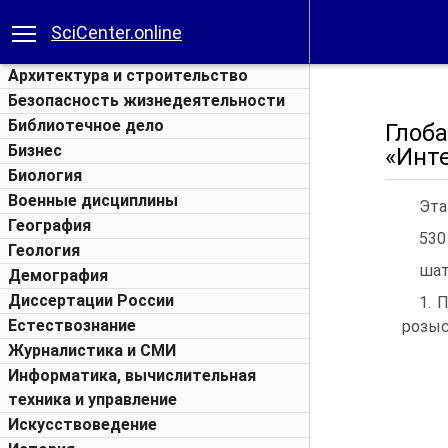
SciCenter.online
Архитектура и строительство
Безопасность жизнедеятельности
Библиотечное дело
Глоб
Бизнес
«Инт
Биология
Военные дисциплины
Эта
География
530
Геология
шат
Демография
Диссертации России
1. 
Естествознание
розыс
Журналистика и СМИ
Информатика, вычислительная
техника и управление
Искусствоведение