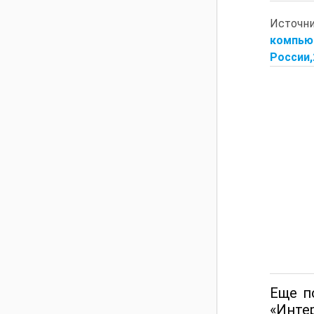
Источн
компью
России,2
Еще п
«Инте