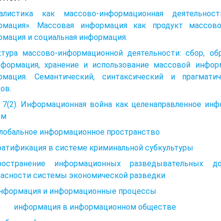
алистика как массово-информационная деятельнос
рмация». Массовая информация как продукт массово
мация и социальная информация.
ктура массово-информационной деятельности: сбор, обр
сформация, хранение и использование массовой информ
рмация. Семантический, синтаксический и прагмати
ов.
а 7(2). Информационная война как целенаправленное и
ем
Глобальное информационное пространство
ратификация в системе криминальной субкультуры
ространение информационных разведывательных до
пасности системы экономической разведки
 Информация и информационные процессы
нформация в информационном обществе