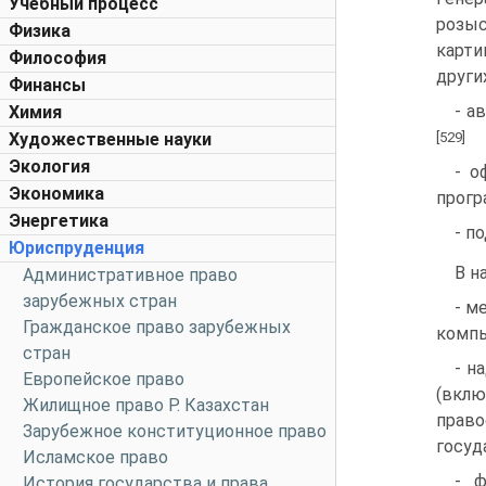
Учебный процесс
розыс
Физика
карти
Философия
други
Финансы
- а
Химия
Художественные науки
[529]
Экология
- о
Экономика
прогр
Энергетика
- п
Юриспруденция
В н
Административное право
зарубежных стран
- м
Гражданское право зарубежных
компь
стран
- н
Европейское право
(вкл
Жилищное право Р. Казахстан
право
Зарубежное конституционное право
госуд
Исламское право
- ф
История государства и права