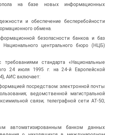
ерпола на базе новых информационных
дежности и обеспечение бесперебойности
ормационного обмена.
нформационной безопасности банков и баз
 Национального центрального бюро (НЦБ)
с требованиями стандарта «Национальные
ого 24 июля 1995 г. на 24-й Европейской
4), АИС включает:
формацией посредством: электронной почты
пользования; ведомственной магистральной
симильной связи; телеграфной сети АТ-50;
ным автоматизированным банком данных
 сведения о находящихся в международном