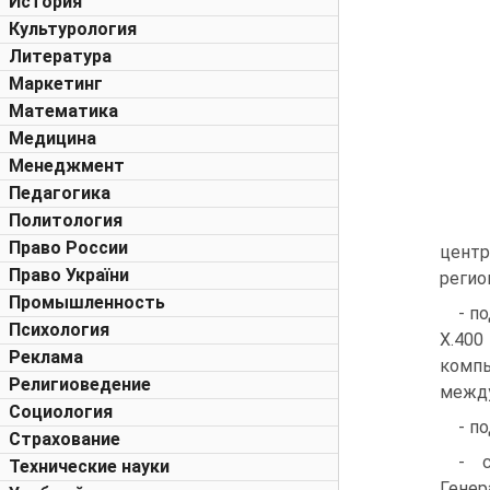
История
Культурология
Литература
Маркетинг
Математика
Медицина
Менеджмент
Педагогика
Политология
Право России
центр
Право України
регио
Промышленность
- п
Психология
Х.400
Реклама
компь
Религиоведение
между
Социология
- п
Страхование
- 
Технические науки
Генер