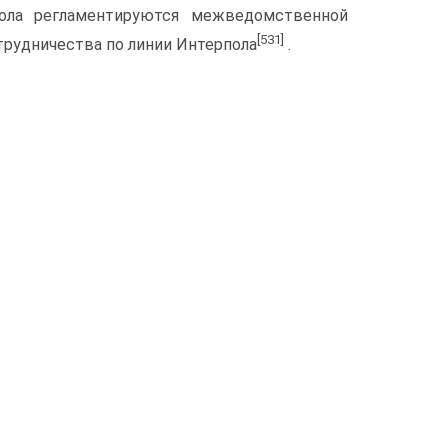
ла регламентируются межведомственной
[531]
трудничества по линии Интерпола
.