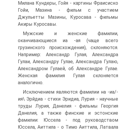
Милана Кундеры, Гойя - картины Фраисиско
Гойи, Мазина - фильм с участием
Джульетты Мазины, Куросава - фильмы
Акиры Куросавы.
Мужские и женские фамилии,
оканчивающиеся иа -ая (чаще всего
грузинского происхождения), склоняются.
Например: Александр Гулая, Александра
Гулаи, Александру Гулае, Александра Гулаю,
Александром Гулаей, об Александре Гулае.
Женская фамилия Гулая склоняется
аналогично.
Исключением являются фамилии на -иа/-
ия\ Эрйдиа - стихи Эридиа, Лурия - научные
труды Лурия, Данелия - фильмы Георгия
Данелия, а также финские и эстонские
фамилии: Юссела - под руководством
Юссела, Аиттила - о Тимо Аиттила, Латвала