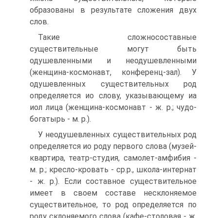
образованы в результате сложения двух
слов.
Такие сложносоставные
существительные могут быть
одушевленными и неодушевленными
(женщина-космонавт, конференц-зал). У
одушевленных существительных род
определяется ио слову, указывающему иа
иол лица (женщина-космонавт - ж. р.; чудо-
богатырь - м. р.).
У неодушевленных существительных род
определяется ио роду первого слова (музей-
квартира, театр-студия, самолет-амфибия -
м. р.; кресло-кровать - ср.р., школа-интернат
- ж. р.). Если составное существительное
имеет в своем составе несклоняемое
существительное, то род определяется по
роду склоняемого слова (кафе-столовая - ж.