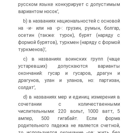
русском языке конкурирует с допустимым
вариантом носок',
b) в названиях национальностей с основой
на -и- или на -р-: грузин, румын, болгар,
осетин (также: турок), бурят (наряду с
формой бурятов), туркмен (наряду с формой
туркменов)',
c) в названиях воинских групп (чаще
устаревших) допускаются варианты
окончаний: гусар и гусаров, драгун и
драгунов, улан и уланов, но: партизан,
солдат',
d) в названиях мер и единиц измерения в
сочетании с количественными
числительными: 220 вольт, 1000 ватт, 5
ампер, 500 гигабайт. Если форма
родительного падежа не является счетной,
то используется окончание -ов: жить без