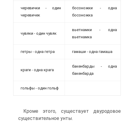
черевички - один
босоножки - одна
черевичек
босоножка
вьетнамки - одна
чувяки - один чувяк
вьетнамка
гетры - одна гетра
гамаши - одна гамаша
бакенбарды - одна
краги - одна крага
бакенбарда
гольфы - один гольф
Кроме этого, существует двуродовое
существительное унты.