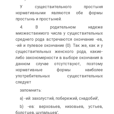
У существительного простыня
нормативными являются обе формы
простынь и простыней.
4. В родительном надеже
миожествеииого числа у существительных
среднего рода встречаются окончание -ев,
-ий и пулевое окончание (0). Так же, как и у
существительных женского рода, какие-
либо закономерности в выборе окончания в
данном случае отсутствуют, поэтому
нормативные формы наиболее
употребительных существительных
следует
запомнить:
a) -ий: захолустий, побережий, снадобий',
b) -ев: верховьев, низовьев, устьев,
болотцев, щупальцев',