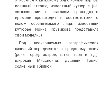
относятся к мужскому роду: ночной портье,
военный атташе, известный кутюрье (но:
согласование с глаголом прошедшего
времени происходит в соответствии с
полом обозначаемого лица: известный
кутюрье Ирина Крутикова представила
свои модели...).
Род несклоняемых географических
названий определяется ио родовому слову
(река, город, остров, штат, гора и т.д.):
широкая Миссисипи, душный Токио,
солнечный Тбилиси.