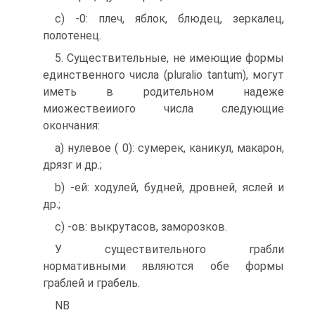
c) -0: плеч, яблок, блюдец, зеркалец,
полотенец.
5. Существительные, не имеющие формы
единственного числа (pluralio tantum), могут
иметь в родительном надеже
миожествеииого числа следующие
окончания:
a) нулевое ( 0): сумерек, каникул, макарон,
дрязг и др.;
b) -ей: ходулей, будней, дровней, яслей и
др.;
c) -ов: выкрутасов, заморозков.
У существительного грабли
нормативными являются обе формы
граблей и грабель.
NB