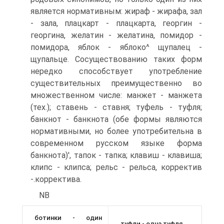
является нормативным: жираф - жирафа, зал
- зала, плацкарт - плацкарта, георгин -
георгина, желатин - желатина, помидор -
помидора, яблок - яблоко^ щупалец -
щупальце. Сосуществованию таких форм
нередко способствует употребление
существительных преимущественно во
множественном числе: манжет - манжета
(тех.); ставень - ставня; туфель - туфля;
банкнот - банкнота (обе формы являются
нормативными, но более употребительна в
современном русском языке форма
банкнота)', тапок - тапка; клавиш - клавиша;
клипс - клипса; рельс - рельса, корректив
-.корректива.
NB
ботинки - один
туфли - одна туфля