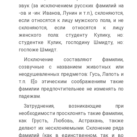
звук (за исключением русских фамилий на
-ов и -ин: Иванов, Лунин и т.п.), склоняются,
если относятся к лицу мужского пола, и не
склоняются, если относятся к лицу
женского пола: студенту Кулику, но:
студентке Кулик, господину Шмидту, но:
госпоже Шмидт.
Исключение составляют фамилии,
созвучные с названием животных или
неодушевленных предметов: Гусь, Лапоть и
т.п. Е[о этическим соображениям такие
фамилии предпочтительнее не изменять по
падежам.
Затруднения, возникающие при
необходимости просклонять такие фамилии,
как Грусть, Любовь, Астрахань, также
делают их несклоняемыми. Склонение ряда
фамилий (как в единственном, так и во