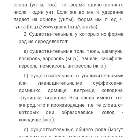
слова (унты, -ов), то форма единственного
числа - один унт. Если же во мн. ч. ударение
падает на основу (унты), форма им. п. ед. ч.
-унта (http://www.gramota.ru/spravka).
2. Существительные, у которых ио форме
род ие оиределяется:
a) существительные толь, тюль, шампунь,
полироль, аэрозоль (м. р.); ваниль, канифоль,
персоль, пемоксолъ, антресоль (ж. р.);
b) существительные с увеличительными
или уменьшительными суффиксами:
домишко, домище, ветрище, холодина,
трусишка, воришка. Эти слова имеют тот
же род, что и ироизводящие, т.е. те слова, от
которых оии образовались: холод -
холодище (м.р.);
c) существительные общего рода (могут
относиться к лицу мужского и женского